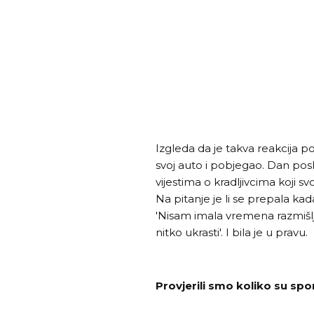
Izgleda da je takva reakcija po
svoj auto i pobjegao. Dan posli
vijestima o kradljivcima koji 
Na pitanje je li se prepala kad
'Nisam imala vremena razmišlj
nitko ukrasti'. I bila je u pravu.
Provjerili smo koliko su spo