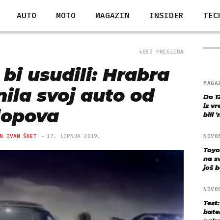
AUTO
MOTO
MAGAZIN
INSIDER
TEC
4650 PREGLEDA
bi usudili: Hrabra
MAGA
ila svoj auto od
Do 1
iz v
lopova
bili 
N IVAN ŠKET
17. LIPNJA 2019.
NOVO
Toyo
na s
još bo
NOVO
Test
bate