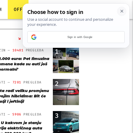
H
OFF
Sign in with Google
NAJČITANIJE
1
ZIN —
10401
PREGLEDA
2.000 eura: Pet limuzina
remena kada su auti još
'normalni'
2
STI —
7201
PREGLEDA
ta radi veliku promjenu
vojim hibridima: Bit će
lji i jeftiniji
3
STI —
5906
PREGLEDA
: U kakvom je stanju
rija električnog auta