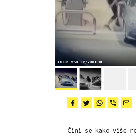
FOTO: WSB-TV/YOUTUBE
Čini se kako više n