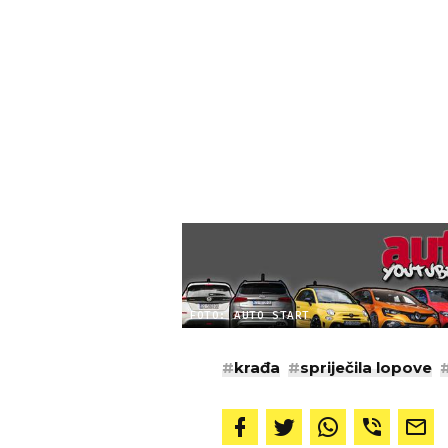
FOTO: AUTO START
#
krađa
#
spriječila lopove