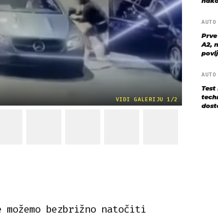
nako
AUT
Prve
A2, n
povij
AUT
Test
techn
VIDI GALERIJU 1/2
dost
e možemo bezbrižno natočiti