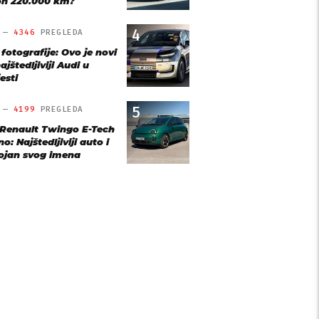
n 220.000 km?
4
O —
4346
PREGLEDA
 fotografije: Ovo je novi
ajštedljiviji Audi u
esti
5
O —
4199
PREGLEDA
 Renault Twingo E-Tech
o: Najštedljiviji auto i
ojan svog imena