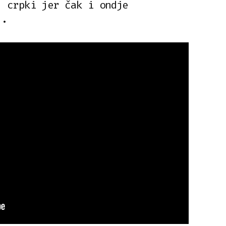
j crpki jer čak i ondje
..