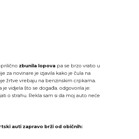
prilično
zbunila lopova
pa se brzo vratio u
je za novinare je izjavila kako je čula na
svoje žrtve vrebaju na benzinskim crpkama.
a je vidjela što se događa. odgovorila je:
ati o strahu. Rekla sam si da moj auto neće
rtski auti zapravo brži od običnih: