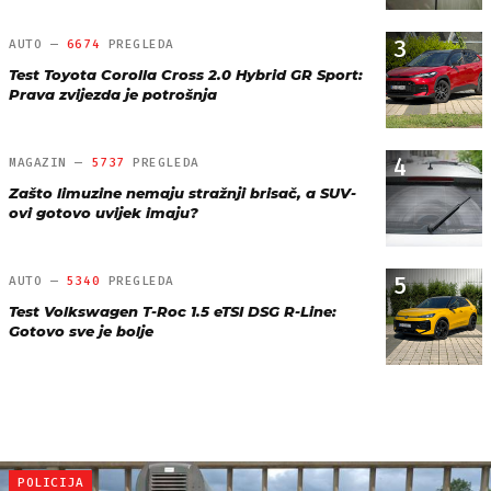
3
AUTO —
6674
PREGLEDA
Test Toyota Corolla Cross 2.0 Hybrid GR Sport:
Prava zvijezda je potrošnja
4
MAGAZIN —
5737
PREGLEDA
Zašto limuzine nemaju stražnji brisač, a SUV-
ovi gotovo uvijek imaju?
5
AUTO —
5340
PREGLEDA
Test Volkswagen T-Roc 1.5 eTSI DSG R-Line:
Gotovo sve je bolje
POLICIJA