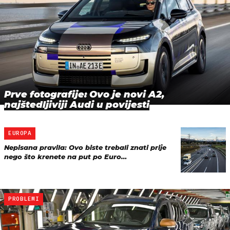
Prve fotografije: Ovo je novi A2,
najštedljiviji Audi u povijesti
EUROPA
Nepisana pravila: Ovo biste trebali znati prije
nego što krenete na put po Euro…
PROBLEMI