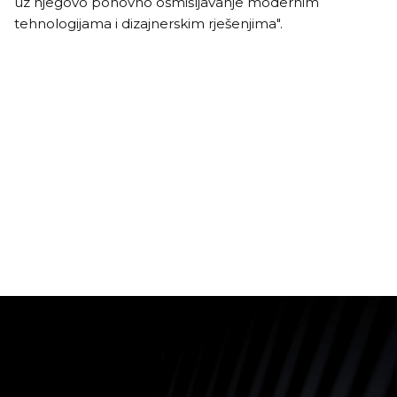
uz njegovo ponovno osmišljavanje modernim
tehnologijama i dizajnerskim rješenjima".