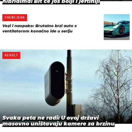
hibridima: Bit će još bolji i jeftiniji
PREMIJERA
Vozi i naopako: Brutalno brzi auto s
ventilatorom konačno ide u seriju
REVOLT
Svaka peta ne radi: U ovoj državi
masovno uništavaju kamere za brzinu