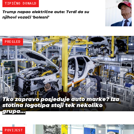
TIPIČNO DONALD
Trump napao električne aute: Tvrdi da su
njihovi vozači 'bolesni'
PREGLED
Tko zapravo posjeduje auto marke? Iza
stotina logotipa stoji tek nekoliko
grupa…
POVIJEST