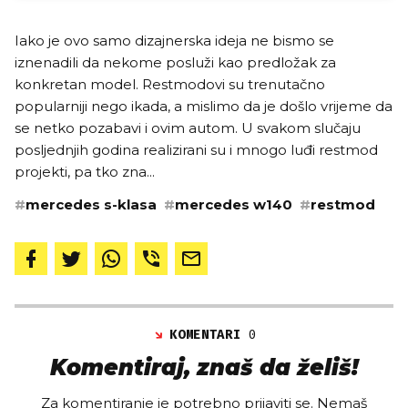
Iako je ovo samo dizajnerska ideja ne bismo se
iznenadili da nekome posluži kao predložak za
konkretan model. Restmodovi su trenutačno
popularniji nego ikada, a mislimo da je došlo vrijeme da
se netko pozabavi i ovim autom. U svakom slučaju
posljednjih godina realizirani su i mnogo luđi restmod
projekti, pa tko zna...
#
mercedes s-klasa
#
mercedes w140
#
restmod
KOMENTARI
0
Komentiraj, znaš da želiš!
Za komentiranje je potrebno prijaviti se. Nemaš