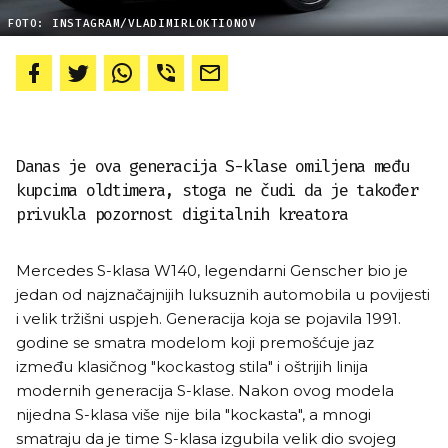
FOTO: INSTAGRAM/VLADIMIRLOKTIONOV
Danas je ova generacija S-klase omiljena među
kupcima oldtimera, stoga ne čudi da je također
privukla pozornost digitalnih kreatora
Mercedes S-klasa W140, legendarni Genscher bio je
jedan od najznačajnijih luksuznih automobila u povijesti
i velik tržišni uspjeh. Generacija koja se pojavila 1991.
godine se smatra modelom koji premošćuje jaz
između klasičnog "kockastog stila" i oštrijih linija
modernih generacija S-klase. Nakon ovog modela
nijedna S-klasa više nije bila "kockasta", a mnogi
smatraju da je time S-klasa izgubila velik dio svojeg