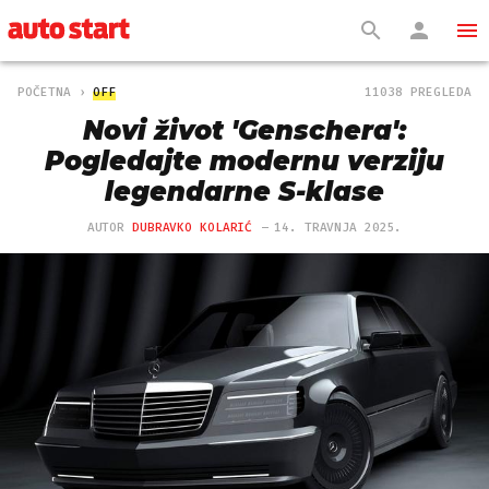
POČETNA
OFF
11038 PREGLEDA
Novi život 'Genschera':
Pogledajte modernu verziju
legendarne S-klase
AUTOR
DUBRAVKO KOLARIĆ
14. TRAVNJA 2025.