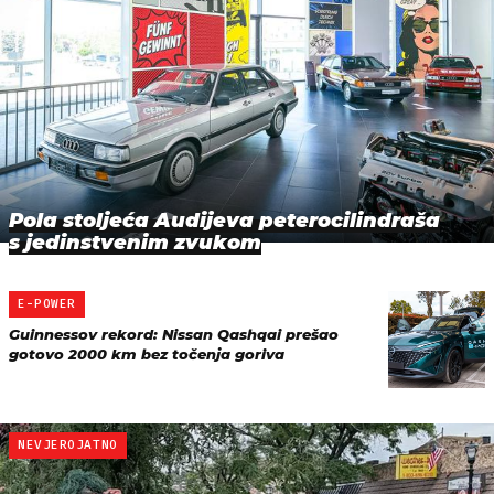
Pola stoljeća Audijeva peterocilindraša
s jedinstvenim zvukom
E-POWER
Guinnessov rekord: Nissan Qashqai prešao
gotovo 2000 km bez točenja goriva
NEVJEROJATNO