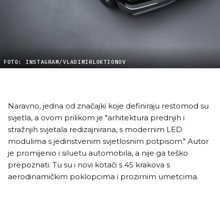
FOTO: INSTAGRAM/VLADIMIRLOKTIONOV
Naravno, jedna od značajki koje definiraju restomod su
svjetla, a ovom prilikom je "arhitektura prednjih i
stražnjih svjetala redizajnirana, s modernim LED
modulima s jedinstvenim svjetlosnim potpisom." Autor
je promijenio i siluetu automobila, a nije ga teško
prepoznati. Tu su i novi kotači s 45 krakova s ​​
aerodinamičkim poklopcima i prozirnim umetcima.