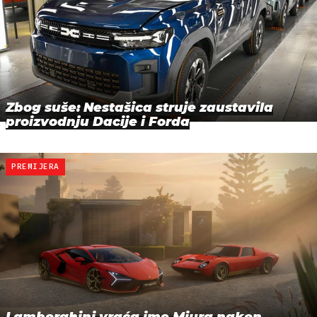
Zbog suše: Nestašica struje zaustavila
proizvodnju Dacije i Forda
PREMIJERA