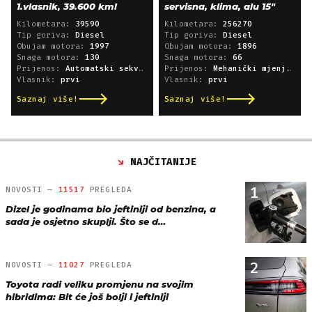
1.vlasnik, 39.600 km!
servisna, klima, alu 15"
Kilometara:
39590
Kilometara:
256270
Tip goriva:
Diesel
Tip goriva:
Diesel
Obujam motora:
1997
Obujam motora:
1896
Snaga motora:
130
Snaga motora:
66
Prijenos:
Automatski sekvencijski
Prijenos:
Mehanički mjenjač
Vlasnik:
prvi
Vlasnik:
prvi
Saznaj više!
Saznaj više!
NAJČITANIJE
1
NOVOSTI —
11517
PREGLEDA
Dizel je godinama bio jeftiniji od benzina, a
sada je osjetno skuplji. Što se d…
2
NOVOSTI —
11027
PREGLEDA
Toyota radi veliku promjenu na svojim
hibridima: Bit će još bolji i jeftiniji