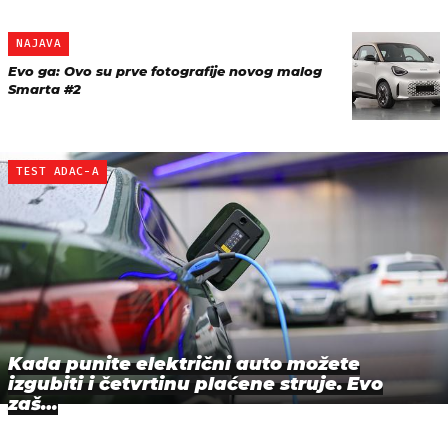
NAJAVA
Evo ga: Ovo su prve fotografije novog malog
Smarta #2
TEST ADAC-A
Kada punite električni auto možete
izgubiti i četvrtinu plaćene struje. Evo
zaš…