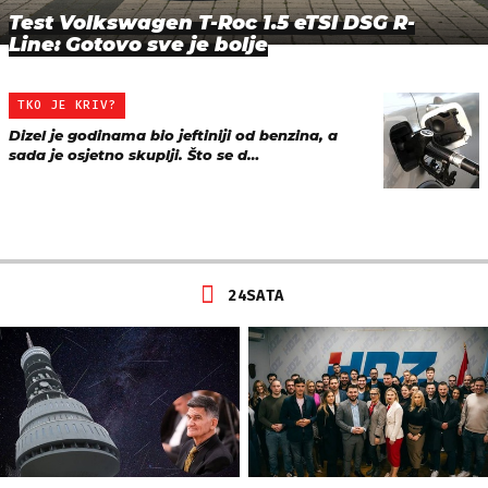
Test Volkswagen T-Roc 1.5 eTSI DSG R-
Line: Gotovo sve je bolje
TKO JE KRIV?
Dizel je godinama bio jeftiniji od benzina, a
sada je osjetno skuplji. Što se d…