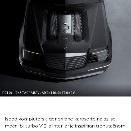
FOTO: INSTAGRAM/VLADIMIRLOKTIONOV
Ispod kompjuterski generirane karoserije nalazi se
moćni bi-turbo V12, a interijer je inspiriran trenutačnom