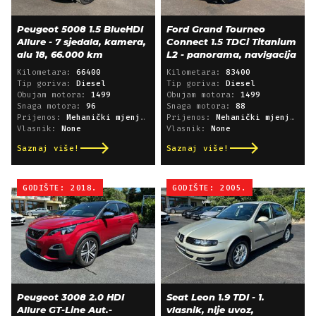
Peugeot 5008 1.5 BlueHDI
Ford Grand Tourneo
Allure - 7 sjedala, kamera,
Connect 1.5 TDCi Titanium
alu 18, 66.000 km
L2 - panorama, navigacija
Kilometara:
66400
Kilometara:
83400
Tip goriva:
Diesel
Tip goriva:
Diesel
Obujam motora:
1499
Obujam motora:
1499
Snaga motora:
96
Snaga motora:
88
Prijenos:
Mehanički mjenjač
Prijenos:
Mehanički mjenjač
Vlasnik:
None
Vlasnik:
None
Saznaj više!
Saznaj više!
GODIŠTE: 2018.
GODIŠTE: 2005.
Peugeot 3008 2.0 HDI
Seat Leon 1.9 TDI - 1.
Allure GT-Line Aut.-
vlasnik, nije uvoz,