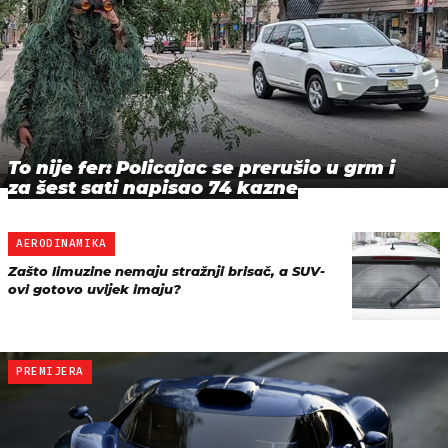
To nije fer: Policajac se prerušio u grm i
za šest sati napisao 74 kazne
AERODINAMIKA
Zašto limuzine nemaju stražnji brisač, a SUV-
ovi gotovo uvijek imaju?
PREMIJERA