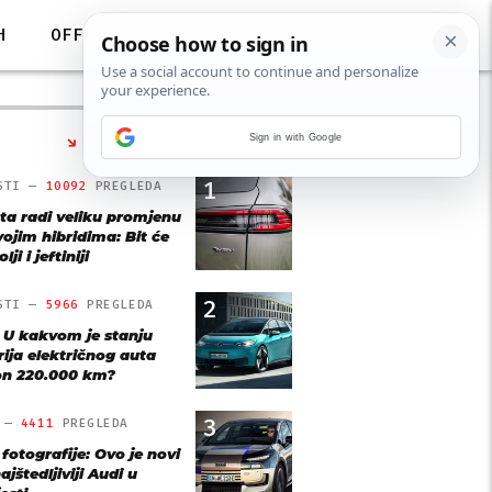
H
OFF
Sign in with Google
NAJČITANIJE
1
STI —
10092
PREGLEDA
ta radi veliku promjenu
vojim hibridima: Bit će
lji i jeftiniji
2
STI —
5966
PREGLEDA
: U kakvom je stanju
rija električnog auta
n 220.000 km?
3
O —
4411
PREGLEDA
 fotografije: Ovo je novi
ajštedljiviji Audi u