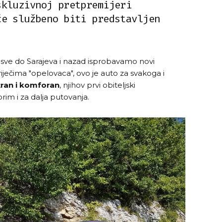
skluzivnoj pretpremijeri
će službeno biti predstavljen
 sve do Sarajeva i nazad isprobavamo novi
iječima "opelovaca", ovo je auto za svakoga i
tran i komforan
, njihov prvi obiteljski
im i za dalja putovanja.