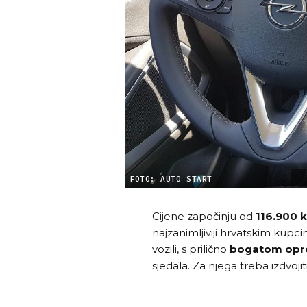
FOTO: AUTO START
Cijene započinju od
116.900 
najzanimljiviji hrvatskim kupc
vozili, s prilično
bogatom op
sjedala. Za njega treba izdvojit