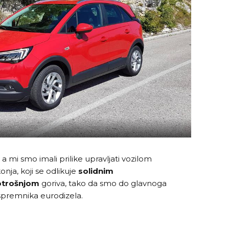
a mi smo imali prilike upravljati vozilom
nja, koji se odlikuje
solidnim
otrošnjom
goriva, tako da smo do glavnoga
 spremnika eurodizela.