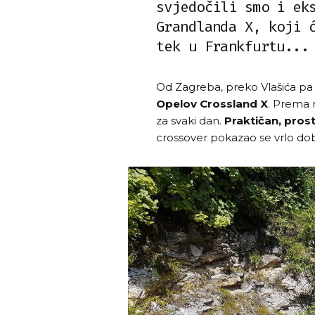
svjedočili smo i ek
Grandlanda X, koji 
tek u Frankfurtu...
Od Zagreba, preko Vlašića pa
Opelov Crossland X
. Prema r
za svaki dan.
Praktičan, pros
crossover pokazao se vrlo dobr