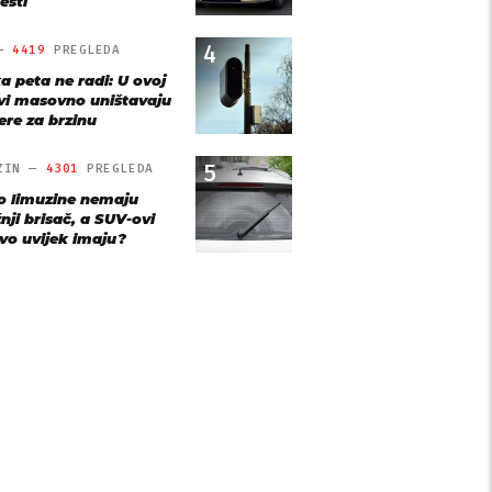
esti
4
 —
4419
PREGLEDA
a peta ne radi: U ovoj
vi masovno uništavaju
re za brzinu
5
ZIN —
4301
PREGLEDA
o limuzine nemaju
nji brisač, a SUV-ovi
vo uvijek imaju?