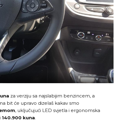
kuna
za verziju sa najslabijim benzincem, a
ima bit će upravo dizelaš kakav smo
remom
, uključujući LED svjetla i ergonomska
i
140.900 kuna
.