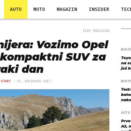
AUTO
MOTO
MAGAZIN
INSIDER
TEC
1265 PREGLEDA
jera: Vozimo Opel
NOVO
, kompaktni SUV za
Toyo
na s
vaki dan
još bo
 START
31. KOLOVOZA 2017.
NOVO
Test
bate
nako
AUT
Prve
A2, n