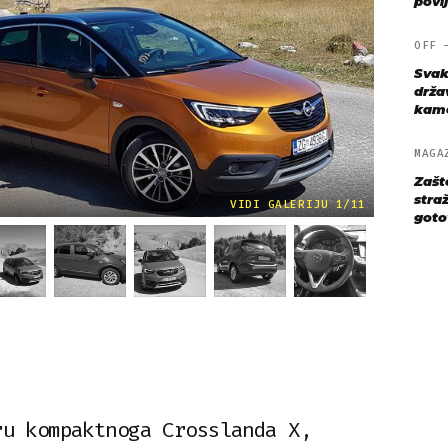
povij
OFF
Svak
drža
kame
MAGA
Zašt
straž
VIDI GALERIJU 1/11
goto
ru kompaktnoga Crosslanda X,