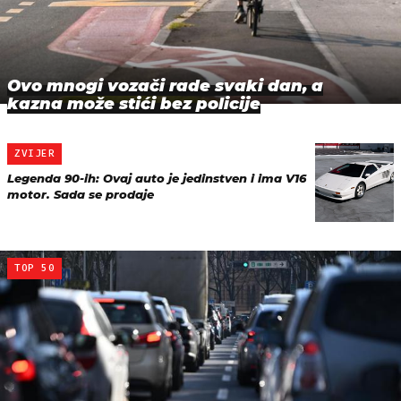
Ovo mnogi vozači rade svaki dan, a
kazna može stići bez policije
ZVIJER
Legenda 90-ih: Ovaj auto je jedinstven i ima V16
motor. Sada se prodaje
TOP 50