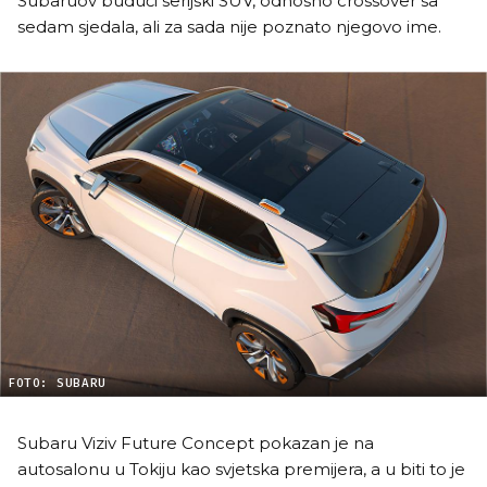
Subaruov budući serijski SUV, odnosno crossover sa
sedam sjedala, ali za sada nije poznato njegovo ime.
FOTO: SUBARU
Subaru Viziv Future Concept pokazan je na
autosalonu u Tokiju kao svjetska premijera, a u biti to je