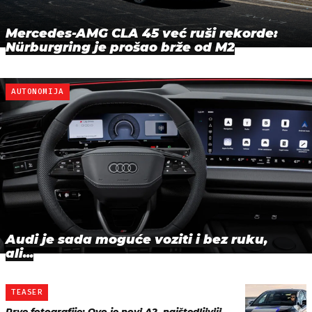
Mercedes-AMG CLA 45 već ruši rekorde:
Nürburgring je prošao brže od M2
AUTONOMIJA
Audi je sada moguće voziti i bez ruku,
ali...
TEASER
Prve fotografije: Ovo je novi A2, najštedljiviji