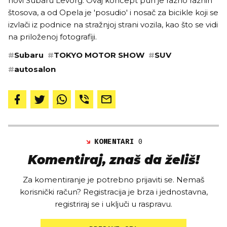
novi Subaru Levorg. Ovaj koncept pun je razno raznih
štosova, a od Opela je 'posudio' i nosač za bicikle koji se
izvlači iz podnice na stražnjoj strani vozila, kao što se vidi
na priloženoj fotografiji.
#
Subaru
#
TOKYO MOTOR SHOW
#
SUV
#
autosalon
KOMENTARI
0
Komentiraj, znaš da želiš!
Za komentiranje je potrebno prijaviti se. Nemaš
korisnički račun? Registracija je brza i jednostavna,
registriraj se i uključi u raspravu.