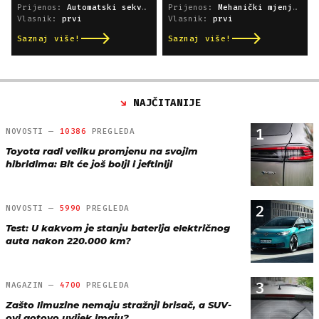
Prijenos:
Automatski sekvencijski
Prijenos:
Mehanički mjenjač
Vlasnik:
prvi
Vlasnik:
prvi
Saznaj više!
Saznaj više!
NAJČITANIJE
1
NOVOSTI —
10386
PREGLEDA
Toyota radi veliku promjenu na svojim
hibridima: Bit će još bolji i jeftiniji
2
NOVOSTI —
5990
PREGLEDA
Test: U kakvom je stanju baterija električnog
auta nakon 220.000 km?
3
MAGAZIN —
4700
PREGLEDA
Zašto limuzine nemaju stražnji brisač, a SUV-
ovi gotovo uvijek imaju?