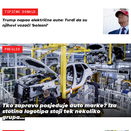
TIPIČNO DONALD
Trump napao električne aute: Tvrdi da su
njihovi vozači 'bolesni'
PREGLED
Tko zapravo posjeduje auto marke? Iza
stotina logotipa stoji tek nekoliko
grupa…