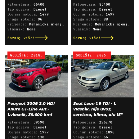
Kilometara:
66400
Kilometara:
83400
Tip goriva:
Diesel
Tip goriva:
Diesel
Obujam motora:
1499
Obujam motora:
1499
Snaga motora:
96
Snaga motora:
88
Prijenos:
Mehanički mjenjač
Prijenos:
Mehanički mjenjač
Vlasnik:
None
Vlasnik:
None
Saznaj više!
Saznaj više!
GODIŠTE: 2018.
GODIŠTE: 2005.
Peugeot 3008 2.0 HDI
Seat Leon 1.9 TDI - 1.
Allure GT-Line Aut.-
vlasnik, nije uvoz,
1.vlasnik, 39.600 km!
servisna, klima, alu 15"
Kilometara:
39590
Kilometara:
256270
Tip goriva:
Diesel
Tip goriva:
Diesel
Obujam motora:
1997
Obujam motora:
1896
Snaga motora:
130
Snaga motora:
66