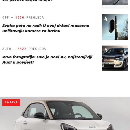
4
OFF —
4526
PREGLEDA
Svaka peta ne radi: U ovoj državi masovno
uništavaju kamere za brzinu
5
AUTO —
4422
PREGLEDA
Prve fotografije: Ovo je novi A2, najštedljiviji
Audi u povijesti
NAJAVA