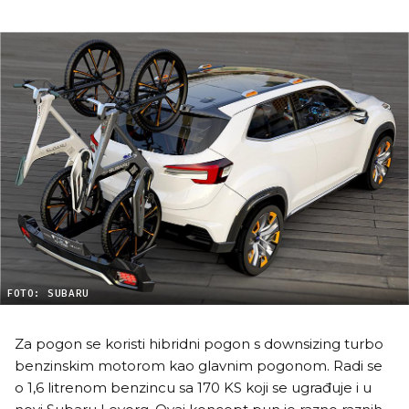
FOTO: SUBARU
Za pogon se koristi hibridni pogon s downsizing turbo
benzinskim motorom kao glavnim pogonom. Radi se
o 1,6 litrenom benzincu sa 170 KS koji se ugrađuje i u