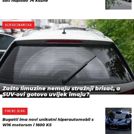
sati napisao 74 kazne
AERODINAMIKA
Zašto limuzine nemaju stražnji brisač, a
SUV-ovi gotovo uvijek imaju?
PREMIJERA
Bugatti ima novi unikatni hiperautomobil s
W16 motorom i 1600 KS