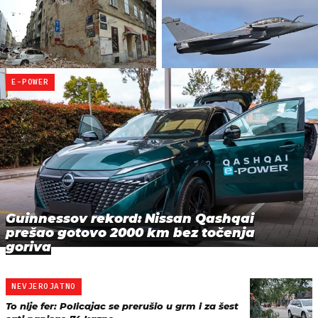
E-POWER
Guinnessov rekord: Nissan Qashqai
prešao gotovo 2000 km bez točenja
goriva
NEVJEROJATNO
To nije fer: Policajac se prerušio u grm i za šest