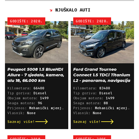
NJUŠKALO AUTI
GODIŠTE: 2020.
GODIŠTE: 2020.
Peugeot 5008 1.5 BlueHDI
Ford Grand Tourneo
Allure - 7 sjedala, kamera,
Connect 1.5 TDCi Titanium
alu 18, 66.000 km
L2 - panorama, navigacija
Kilometara:
66400
Kilometara:
83400
Tip goriva:
Diesel
Tip goriva:
Diesel
Obujam motora:
1499
Obujam motora:
1499
Snaga motora:
96
Snaga motora:
88
Prijenos:
Mehanički mjenjač
Prijenos:
Mehanički mjenjač
Vlasnik:
None
Vlasnik:
None
Saznaj više!
Saznaj više!