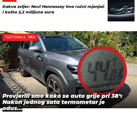
Kakva zvijer: Novi Hennessey ima ručni mjenjač
i košta 2,2 milijuna eura
TESTIRALI SMO
Provjerili smo kako se auto grije pri 38°:
Nakon jednog sata termometar je
odus…