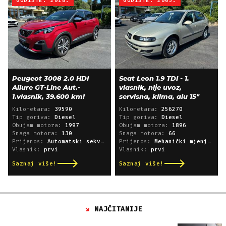
GODIŠTE: 2018.
GODIŠTE: 2005.
Peugeot 3008 2.0 HDI
Seat Leon 1.9 TDI - 1.
Allure GT-Line Aut.-
vlasnik, nije uvoz,
1.vlasnik, 39.600 km!
servisna, klima, alu 15"
Kilometara:
39590
Kilometara:
256270
Tip goriva:
Diesel
Tip goriva:
Diesel
Obujam motora:
1997
Obujam motora:
1896
Snaga motora:
130
Snaga motora:
66
Prijenos:
Automatski sekvencijski
Prijenos:
Mehanički mjenjač
Vlasnik:
prvi
Vlasnik:
prvi
Saznaj više!
Saznaj više!
NAJČITANIJE