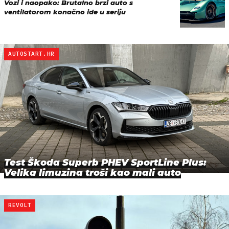
Vozi i naopako: Brutalno brzi auto s
ventilatorom konačno ide u seriju
AUTOSTART.HR
Test Škoda Superb PHEV SportLine Plus:
Velika limuzina troši kao mali auto
REVOLT