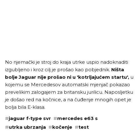
No njemački je stroj do kraja utrke uspio nadoknaditi
izgubljeno i kroz cilj je prošao kao pobjednik.
Ništa
bolje Jaguar nije prošao ni u 'kotrljajućem startu',
u
kojemu se Mercedesov automatski mjenjač pokazao
prevelikim zalogajem za britansku jurilicu. Naposljetku
je došao red na kočnice, a na čuđenje mnogih opet je
bolja bila E-klasa.
#
jaguar f-type svr
#
mercedes e63 s
#
utrka ubrzanja
#
kočenje
#
test