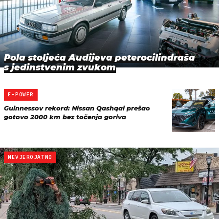
Pola stoljeća Audijeva peterocilindraša
s jedinstvenim zvukom
E-POWER
Guinnessov rekord: Nissan Qashqai prešao
gotovo 2000 km bez točenja goriva
NEVJEROJATNO