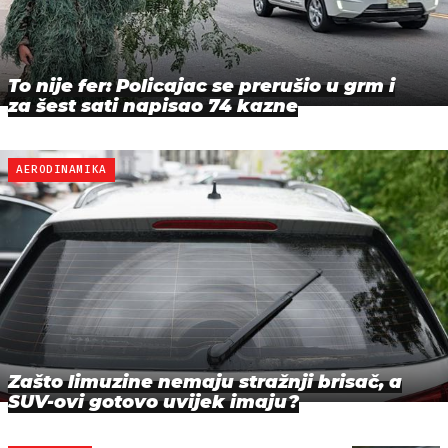
To nije fer: Policajac se prerušio u grm i
za šest sati napisao 74 kazne
AERODINAMIKA
Zašto limuzine nemaju stražnji brisač, a
SUV-ovi gotovo uvijek imaju?