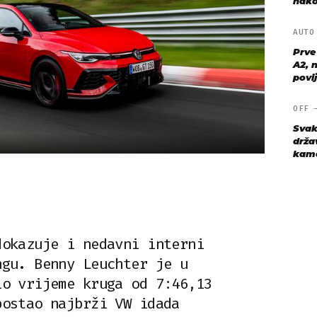
nako
AUT
Prve
A2, n
povij
OFF
Svak
drža
kame
dokazuje i nedavni interni
ngu. Benny Leuchter je u
io vrijeme kruga od 7:46,13
postao najbrži VW idada