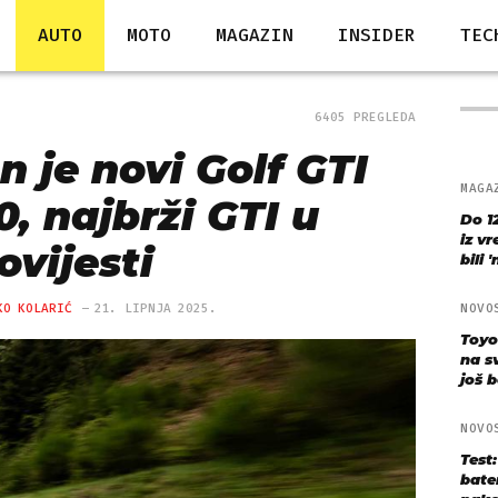
AUTO
MOTO
MAGAZIN
INSIDER
TEC
6405 PREGLEDA
n je novi Golf GTI
MAGA
0, najbrži GTI u
Do 1
iz v
ovijesti
bili 
KO KOLARIĆ
21. LIPNJA 2025.
NOVO
Toyo
na s
još bo
NOVO
Test
bate