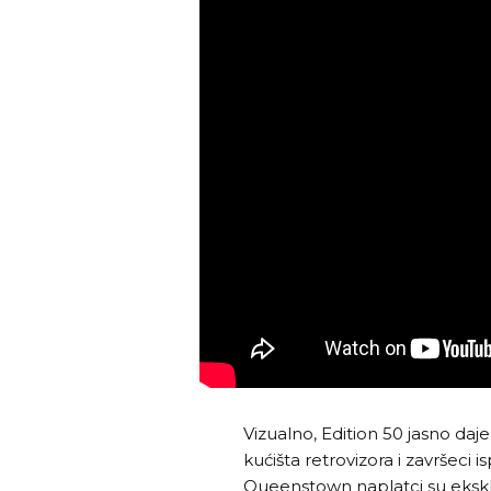
Vizualno, Edition 50 jasno daje
kućišta retrovizora i završeci 
Queenstown naplatci su ekskl