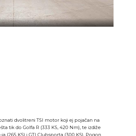
nati dvolitreni TSI motor koji ej pojačan na
ta tik do Golfa R (333 KS, 420 Nm), te izdiže
ja (265 KS) i GTI Clubsporta (300 KS). Pogon