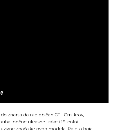
 do znanja da nije običan GTI. Crni krov,
ispuha, bočne ukrasne trake i 19-colni
uzivne značajke ovog modela. Paleta boja