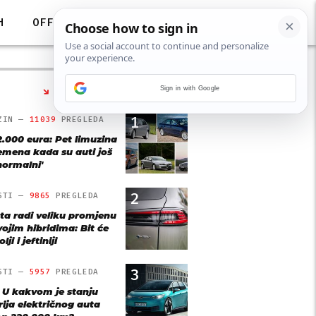
H
OFF
Sign in with Google
NAJČITANIJE
1
ZIN —
11039
PREGLEDA
2.000 eura: Pet limuzina
remena kada su auti još
'normalni'
2
STI —
9865
PREGLEDA
ta radi veliku promjenu
vojim hibridima: Bit će
lji i jeftiniji
3
STI —
5957
PREGLEDA
: U kakvom je stanju
rija električnog auta