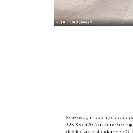
FOTO: VOLKSWAGEN
Srce ovog modela je dobro poz
325 KS i 420 Nm, čime se smješ
daleko iznad standardnog GTI-