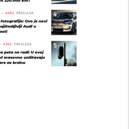
n 220.000 km?
4
O —
4402
PREGLEDA
 fotografije: Ovo je novi
ajštedljiviji Audi u
esti
5
 —
4341
PREGLEDA
a peta ne radi: U ovoj
vi masovno uništavaju
re za brzinu