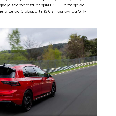
jenjač je sedmerostupanjski DSG. Ubrzanje do
 je brže od Clubsporta (5,6 s) i osnovnog GTI-