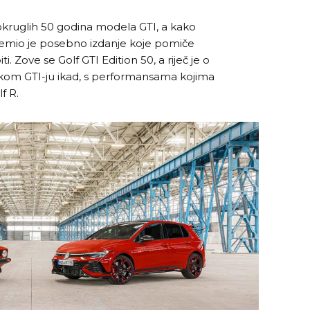
okruglih 50 godina modela GTI, a kako
premio je posebno izdanje koje pomiče
. Zove se Golf GTI Edition 50, a riječ je o
skom GTI-ju ikad, s performansama kojima
lf R.