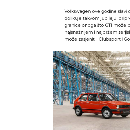
Volkswagen ove godine slavi 
dolikuje takvom jubileju, pri
granice onoga što GTI može biti
najsnažnijem i najbržem serij
može zasjeniti i Clubsport i Go