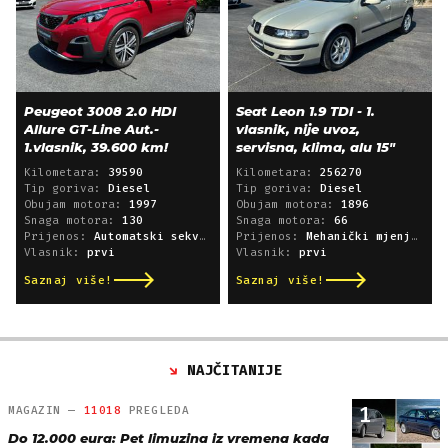
Peugeot 3008 2.0 HDI
Seat Leon 1.9 TDI - 1.
Allure GT-Line Aut.-
vlasnik, nije uvoz,
1.vlasnik, 39.600 km!
servisna, klima, alu 15"
Kilometara:
39590
Kilometara:
256270
Tip goriva:
Diesel
Tip goriva:
Diesel
Obujam motora:
1997
Obujam motora:
1896
Snaga motora:
130
Snaga motora:
66
Prijenos:
Automatski sekvencijski
Prijenos:
Mehanički mjenjač
Vlasnik:
prvi
Vlasnik:
prvi
Saznaj više!
Saznaj više!
NAJČITANIJE
1
MAGAZIN —
11018
PREGLEDA
Do 12.000 eura: Pet limuzina iz vremena kada