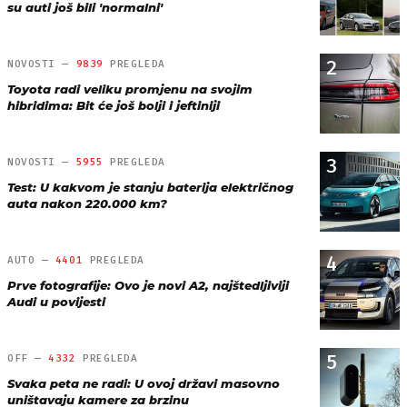
su auti još bili 'normalni'
2
NOVOSTI —
9839
PREGLEDA
Toyota radi veliku promjenu na svojim
hibridima: Bit će još bolji i jeftiniji
3
NOVOSTI —
5955
PREGLEDA
Test: U kakvom je stanju baterija električnog
auta nakon 220.000 km?
4
AUTO —
4401
PREGLEDA
Prve fotografije: Ovo je novi A2, najštedljiviji
Audi u povijesti
5
OFF —
4332
PREGLEDA
Svaka peta ne radi: U ovoj državi masovno
uništavaju kamere za brzinu