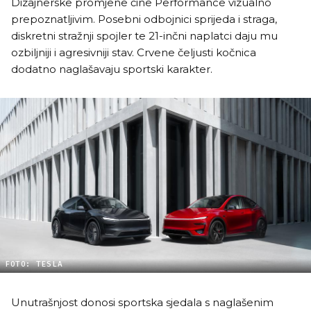
Dizajnerske promjene čine Performance vizualno
prepoznatljivim. Posebni odbojnici sprijeda i straga,
diskretni stražnji spojler te 21-inčni naplatci daju mu
ozbiljniji i agresivniji stav. Crvene čeljusti kočnica
dodatno naglašavaju sportski karakter.
FOTO: TESLA
Unutrašnjost donosi sportska sjedala s naglašenim