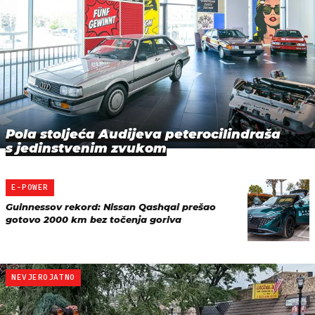
Pola stoljeća Audijeva peterocilindraša
s jedinstvenim zvukom
E-POWER
Guinnessov rekord: Nissan Qashqai prešao
gotovo 2000 km bez točenja goriva
NEVJEROJATNO