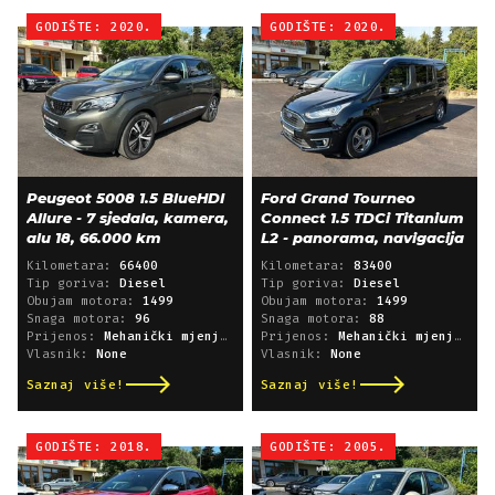
GODIŠTE: 2020.
GODIŠTE: 2020.
Peugeot 5008 1.5 BlueHDI
Ford Grand Tourneo
Allure - 7 sjedala, kamera,
Connect 1.5 TDCi Titanium
alu 18, 66.000 km
L2 - panorama, navigacija
Kilometara:
66400
Kilometara:
83400
Tip goriva:
Diesel
Tip goriva:
Diesel
Obujam motora:
1499
Obujam motora:
1499
Snaga motora:
96
Snaga motora:
88
Prijenos:
Mehanički mjenjač
Prijenos:
Mehanički mjenjač
Vlasnik:
None
Vlasnik:
None
Saznaj više!
Saznaj više!
GODIŠTE: 2018.
GODIŠTE: 2005.