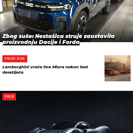
Zbog suše: Nestašica struje zaustavila
proizvodnju Dacije i Forda
PREMIJERA
Lamborghini vraća ime Miura nakon šest
desetljeća
PREM