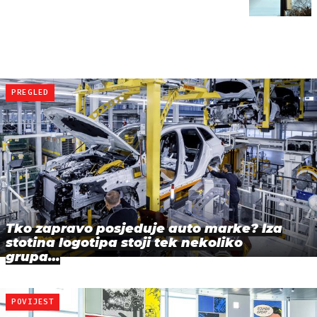
PREGLED
Tko zapravo posjeduje auto marke? Iza
stotina logotipa stoji tek nekoliko
grupa…
POVIJEST