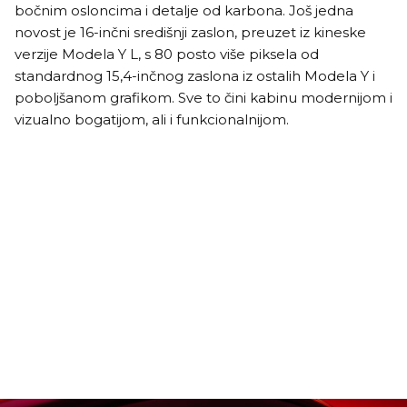
bočnim osloncima i detalje od karbona. Još jedna
novost je 16-inčni središnji zaslon, preuzet iz kineske
verzije Modela Y L, s 80 posto više piksela od
standardnog 15,4-inčnog zaslona iz ostalih Modela Y i
poboljšanom grafikom. Sve to čini kabinu modernijom i
vizualno bogatijom, ali i funkcionalnijom.