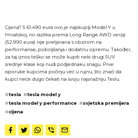
Cijena? S 61.490 eura ovo je najskuplji Model Y u
Hrvatskoj, no razlika prema Long Range AWD verziji
(52.990 eura) nije pretjerana s obzirom na
performanse, poboljšanja i dodatnu opremu. Također,
za taj iznos teško se može kupiti neki drugi SUV
srednje klase koji nudi podjednaku snagu. Prve
isporuke kupcima počinju već u rujnu, što znači da
kupci neće dugo čekati na svoju najsnažniju Teslu.
#
tesla
#
tesla model y
#
tesla model y performance
#
svjetska premijera
#
cijena