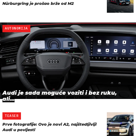
Nürburgring je prošao brže od M2
AUTONOMIJA
Audi je sada moguće voziti i bez ruku,
ali...
TEASER
Prve fotografije: Ovo je novi A2, najštedljiviji
Audi u povijesti