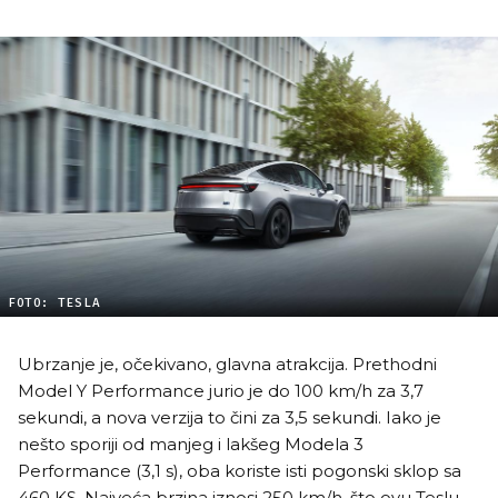
FOTO: TESLA
Ubrzanje je, očekivano, glavna atrakcija. Prethodni
Model Y Performance jurio je do 100 km/h za 3,7
sekundi, a nova verzija to čini za 3,5 sekundi. Iako je
nešto sporiji od manjeg i lakšeg Modela 3
Performance (3,1 s), oba koriste isti pogonski sklop sa
460 KS. Najveća brzina iznosi 250 km/h, što ovu Teslu