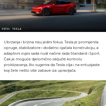
FOTO: TESLA
Ubrzanja i brzina nisu jedini fokus. Tesla je promijenila
opruge, stabilizatore i dodatno ojačala konstrukciju, a
adaptivni ovjes sada nudi načine rada Standard i Sport.
Čak je moguće djelomično isključiti kontrolu
proklizavanja, što sugerira da Tesla cilja i na entuzijaste
koji žele nešto više zabave iza upravljača.