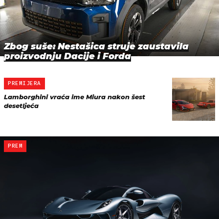
Zbog suše: Nestašica struje zaustavila
proizvodnju Dacije i Forda
PREMIJERA
Lamborghini vraća ime Miura nakon šest
desetljeća
PREM