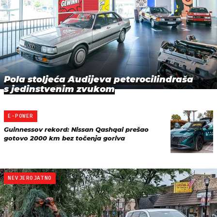
Pola stoljeća Audijeva peterocilindraša
s jedinstvenim zvukom
E-POWER
Guinnessov rekord: Nissan Qashqai prešao
gotovo 2000 km bez točenja goriva
NEVJEROJATNO