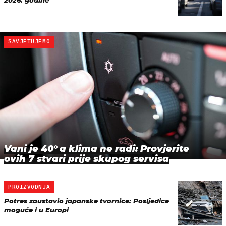
SAVJETUJEMO
Vani je 40° a klima ne radi: Provjerite
ovih 7 stvari prije skupog servisa
PROIZVODNJA
Potres zaustavio japanske tvornice: Posljedice
moguće i u Europi