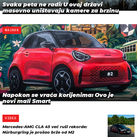
Svaka peta ne radi: U ovoj državi
masovno uništavaju kamere za brzinu
NAJAVA
Napokon se vraća korijenima: Ovo je
novi mali Smart
VIDEO
Mercedes-AMG CLA 45 već ruši rekorde:
Nürburgring je prošao brže od M2