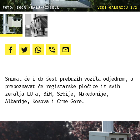
FOTO: IGOR KRALJ/PIXSELL
VIDI GALERIJU 1/2
Snimat će i do šest prebrzih vozila odjednom, a
prepoznavat će registarske pločice iz svih
zemalja EU-a, BiH, Srbije, Makedonije,
Albanije, Kosova i Crne Gore.