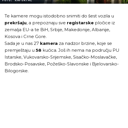
FOTO: KAPORTAL
Te kamere mogu istodobno snimiti do šest vozila u
prekršaju
, a prepoznaju sve
registarske
pločice iz
zemalja EU-a te BiH, Srbije, Makedonije, Albanije,
Kosova i Crne Gore.
Sada je u nas 27
kamera
za nadzor brzine, koje se
premještaju u
58
kućica. Još ih nema na području PU
Istarske, Vukovarsko-Srijemske, Sisačko-Moslavačke,
Brodsko-Posavske, Požeško-Slavonske i Bjelovarsko-
Bilogorske.