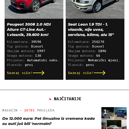
Peugeot 3008 2.0 HDI
Seat Leon 1.9 TDI - 1.
Allure GT-Line Aut.-
vlasnik, nije uvoz,
1.vlasnik, 39.600 km!
servisna, klima, alu 15"
Kilometara:
39590
Kilometara:
256270
Tip goriva:
Diesel
Tip goriva:
Diesel
Obujam motora:
1997
Obujam motora:
1896
Snaga motora:
130
Snaga motora:
66
Prijenos:
Automatski sekvencijski
Prijenos:
Mehanički mjenjač
Vlasnik:
prvi
Vlasnik:
prvi
Saznaj više!
Saznaj više!
NAJČITANIJE
1
MAGAZIN —
10701
PREGLEDA
Do 12.000 eura: Pet limuzina iz vremena kada
su auti još bili 'normalni'