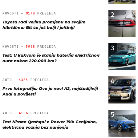
2
NOVOSTI —
9148
PREGLEDA
Toyota radi veliku promjenu na svojim
hibridima: Bit će još bolji i jeftiniji
3
NOVOSTI —
5938
PREGLEDA
Test: U kakvom je stanju baterija električnog
auta nakon 220.000 km?
4
AUTO —
4385
PREGLEDA
Prve fotografije: Ovo je novi A2, najštedljiviji
Audi u povijesti
5
AUTO —
4106
PREGLEDA
Test Nissan Qashqai e-Power 190: Genijalno,
električna vožnja bez punjenja