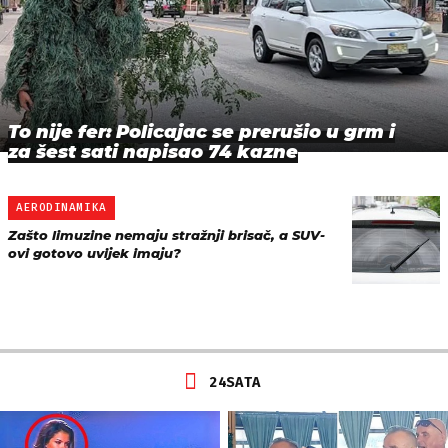
To nije fer: Policajac se prerušio u grm i
za šest sati napisao 74 kazne
AERODINAMIKA
Zašto limuzine nemaju stražnji brisač, a SUV-
ovi gotovo uvijek imaju?