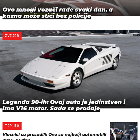
Ovo mnogi vozači rade svaki dan, a
kazna može stići bez policije
ZVIJER
Legenda 90-ih: Ovaj auto je jedinstven i
ima V16 motor. Sada se prodaje
TOP 50
Vlasnici su presudili: Ovo su najbolji automobili
2026. godine