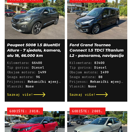
Peugeot 5008 1.5 BlueHDI
Ford Grand Tourneo
Allure - 7 sjedala, kamera,
Connect 1.5 TDCi Titanium
alu 18, 66.000 km
L2 - panorama, navigacija
Kilometara:
66400
Kilometara:
83400
Tip goriva:
Diesel
Tip goriva:
Diesel
Obujam motora:
1499
Obujam motora:
1499
Snaga motora:
96
Snaga motora:
88
Prijenos:
Mehanički mjenjač
Prijenos:
Mehanički mjenjač
Vlasnik:
None
Vlasnik:
None
Saznaj više!
Saznaj više!
GODIŠTE: 2018.
GODIŠTE: 2005.