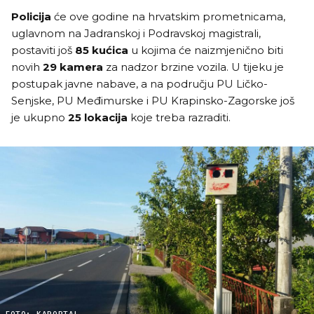
Policija
će ove godine na hrvatskim prometnicama,
uglavnom na Jadranskoj i Podravskoj magistrali,
postaviti još
85 kućica
u kojima će naizmjenično biti
novih
29 kamera
za nadzor brzine vozila. U tijeku je
postupak javne nabave, a na području PU Ličko-
Senjske, PU Međimurske i PU Krapinsko-Zagorske još
je ukupno
25 lokacija
koje treba razraditi.