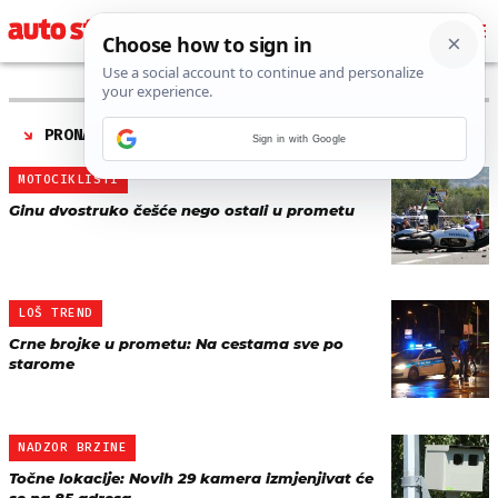
PRONAĐENO 28 REZULTATA ZA AUTORA “
MARIO ALEN
”
Sign in with Google
MOTOCIKLISTI
Ginu dvostruko češće nego ostali u prometu
LOŠ TREND
Crne brojke u prometu: Na cestama sve po
starome
NADZOR BRZINE
Točne lokacije: Novih 29 kamera izmjenjivat će