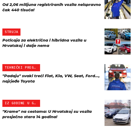
Od 2,06 milijuna registriranih vozila neispravno
čak 440 tisuća!
STRUJA
Poticaja za električna i hibridna vozila u
Hrvatskoj i dalje nema
TEHNIČKI PREGLED STARIJI…
"Padaju" svaki treći Fiat, Kia, VW, Seat, Ford...,
najrjeđe Toyota
IZ GODINE U GODINU SVE G…
"Krame" na cestama: U Hrvatskoj su vozila
prosječno stara 14 godina!