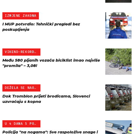
IZMJENE ZAKONA
I MUP potvrdio: Tehnički pregledi bez
poskupljenja
VIKEND-REKORDER
Među 580 pijanih vozača biciklist imao najviše
"promila" – 3,08!
DEŽELA SE NAORUŽAVA
Dok Tromblon prijeti brodicama, Slovenci
uzvraćaju s kopna
U 4 DANA 5 POGINULIH
Policija "na nogama": Sve raspoložive snage i