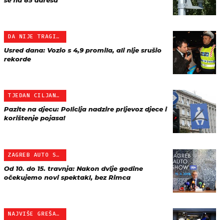
se na 85 adresa
DA NIJE TRAGIČNO...
Usred dana: Vozio s 4,9 promila, ali nije srušio
rekorde
TJEDAN CILJANIH AKCIJA U…
Pazite na djecu: Policija nadzire prijevoz djece i
korištenje pojasa!
ZAGREB AUTO SHOW
Od 10. do 15. travnja: Nakon dvije godine
očekujemo novi spektakl, bez Rimca
NAJVIŠE GREŠAKA U KOČNIM…