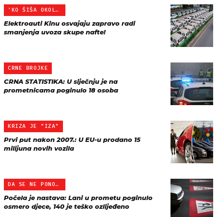
'KO ŠIŠA OKOLIŠ
Elektroauti Kinu osvajaju zapravo radi
smanjenja uvoza skupe nafte!
CRNE BROJKE
CRNA STATISTIKA: U siječnju je na
prometnicama poginulo 18 osoba
KRIZA JE "IZA"
Prvi put nakon 2007.: U EU-u prodano 15
milijuna novih vozila
DA SE NE PONOVI
Počela je nastava: Lani u prometu poginulo
osmero djece, 140 je teško ozlijeđeno