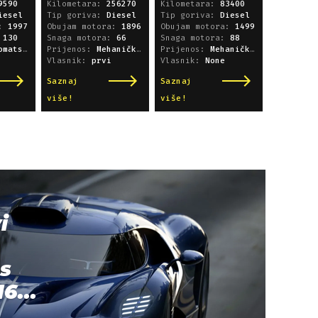
9590
Kilometara:
256270
Kilometara:
83400
navigacija
iesel
Tip goriva:
Diesel
Tip goriva:
Diesel
a:
1997
Obujam motora:
1896
Obujam motora:
1499
:
130
Snaga motora:
66
Snaga motora:
88
i sekvencijski
Prijenos:
Mehanički mjenjač
Prijenos:
Mehanički mjenjač
Vlasnik:
prvi
Vlasnik:
None
Saznaj
Saznaj
više!
više!
i
s
6...