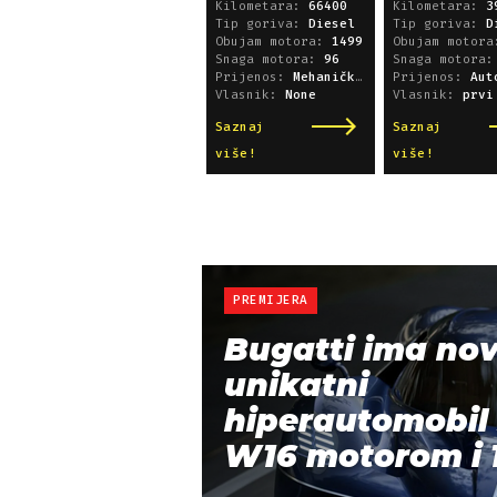
Kilometara:
66400
Kilometara:
3
Tip goriva:
Diesel
Tip goriva:
D
Obujam motora:
1499
Obujam motor
Snaga motora:
96
Snaga motora
Prijenos:
Mehanički mjenjač
Prijenos:
Automatsk
Vlasnik:
None
Vlasnik:
prvi
Saznaj
Saznaj
više!
više!
PREMIJERA
Bugatti ima nov
unikatni
hiperautomobil 
W16 motorom i 1