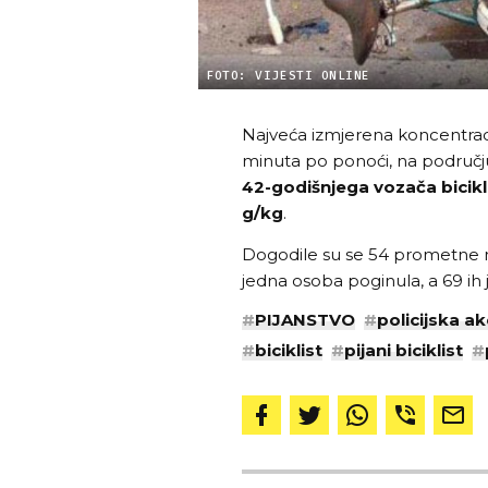
FOTO: VIJESTI ONLINE
Najveća izmjerena koncentrac
minuta po ponoći, na području
42-godišnjega vozača bicik
g/kg
.
Dogodile su se 54 prometne n
jedna osoba poginula, a 69 ih j
#
PIJANSTVO
#
policijska ak
#
biciklist
#
pijani biciklist
#