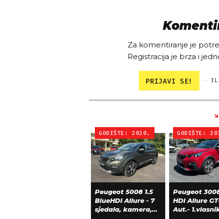
Komentir
Za komentiranje je potreb
Registracija je brza i jedn
PRIJAVI SE!
IL
GODIŠTE: 2020.
GODIŠTE: 20
Peugeot 5008 1.5
Peugeot 3008
BlueHDI Allure - 7
HDI Allure GT
sjedala, kamera,
Aut.- 1.vlasni
alu 18, 66.000 km
39.600 km!