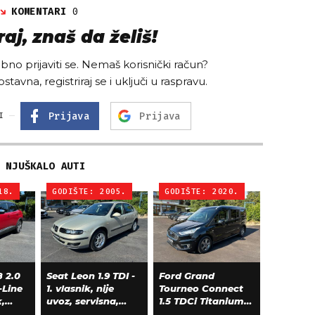
KOMENTARI
0
aj, znaš da želiš!
no prijaviti se. Nemaš korisnički račun?
ostavna, registriraj se i uključi u raspravu.
Prijava
Prijava
I
NJUŠKALO AUTI
18.
GODIŠTE: 2005.
GODIŠTE: 2020.
 2.0
Seat Leon 1.9 TDI -
Ford Grand
-Line
1. vlasnik, nije
Tourneo Connect
k,
uvoz, servisna,
1.5 TDCi Titanium
klima, alu 15"
L2 - panorama,