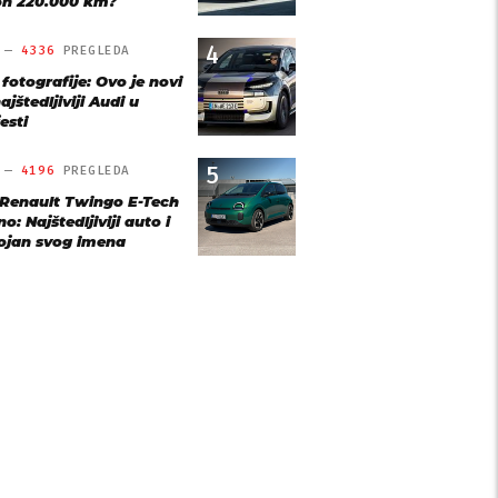
n 220.000 km?
4
O —
4336
PREGLEDA
 fotografije: Ovo je novi
ajštedljiviji Audi u
esti
5
O —
4196
PREGLEDA
 Renault Twingo E-Tech
o: Najštedljiviji auto i
ojan svog imena