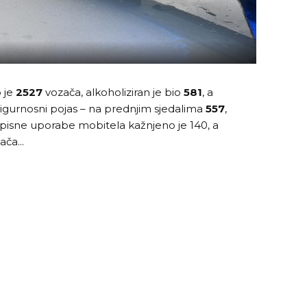
 je
2527
vozača, alkoholiziran je bio
581
, a
o sigurnosni pojas – na prednjim sjedalima
557
,
pisne uporabe mobitela kažnjeno je 140, a
ča...