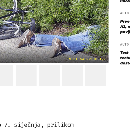
nako
AUT
Prve
A2, n
povij
AUT
Test
techn
VIDI GALERIJU 1/2
dost
o 7. siječnja, prilikom