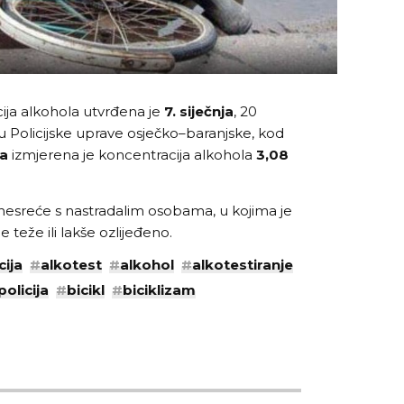
ija alkohola utvrđena je
7. siječnja
, 20
 Policijske uprave osječko–baranjske, kod
la
izmjerena je koncentracija alkohola
3,08
esreće s nastradalim osobama, u kojima je
e teže ili lakše ozlijeđeno.
cija
#
alkotest
#
alkohol
#
alkotestiranje
policija
#
bicikl
#
biciklizam