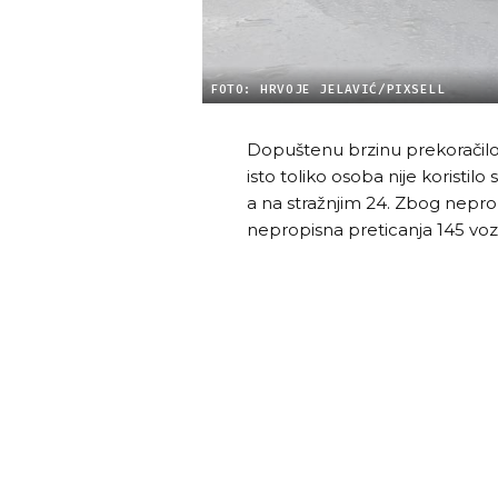
FOTO: HRVOJE JELAVIĆ/PIXSELL
Dopuštenu brzinu prekoračilo
isto toliko osoba nije koristil
a na stražnjim 24. Zbog nepro
nepropisna preticanja 145 voza