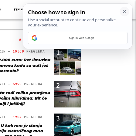
H
OFF
Sign in with Google
NAJČITANIJE
1
ZIN —
10369
PREGLEDA
2.000 eura: Pet limuzina
remena kada su auti još
'normalni'
2
STI —
6959
PREGLEDA
ta radi veliku promjenu
vojim hibridima: Bit će
lji i jeftiniji
3
STI —
5904
PREGLEDA
: U kakvom je stanju
rija električnog auta