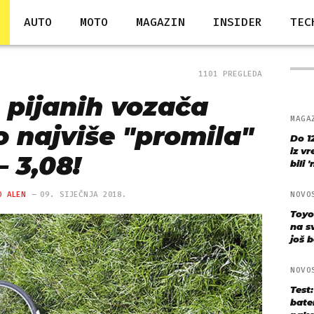
AUTO
MOTO
MAGAZIN
INSIDER
TEC
1101 PREGLEDA
 pijanih vozača
MAGA
o najviše "promila"
Do 1
iz v
– 3,08!
bili 
O ALEN
09. SIJEČNJA 2018.
NOVO
Toyo
na s
još bo
NOVO
Test
bate