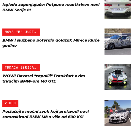
Izgleda zapanjujuće: Potpuno razotkriven novi
BMW Serije 8!
NOVA "M" JURILICA
BMW i službeno potvrdio dolazak M8-ice iduće
godine
TRKAĆA SERIJA 8
WOW! Bavarci "zapalili" Frankfurt ovim
trkaćim BMW-om M8 GTE
VIDEO
Poslušajte moćni zvuk koji proizvodi novi
zamaskirani BMW M8 s više od 600 KS!