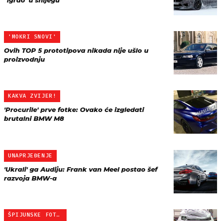
"igrao' u snijegu
'MOKRI SNOVI'
Ovih TOP 5 prototipova nikada nije ušlo u
proizvodnju
KAKVA ZVIJER!
'Procurile' prve fotke: Ovako će izgledati
brutalni BMW M8
UNAPRJEĐENJE
'Ukrali' ga Audiju: Frank van Meel postao šef
razvoja BMW-a
ŠPIJUNSKE FOTKE