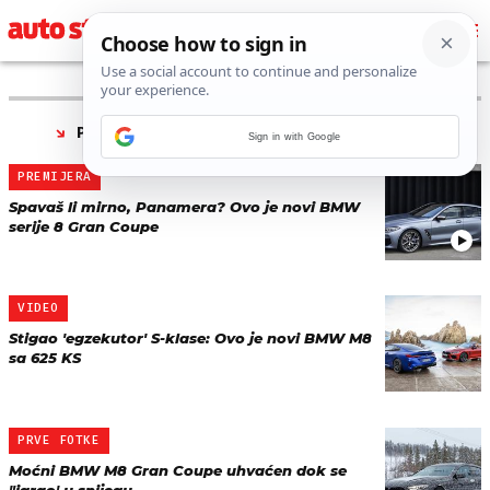
PRONAĐENO 10 REZULTATA ZA TAG “
BMW M8
”
Sign in with Google
PREMIJERA
Spavaš li mirno, Panamera? Ovo je novi BMW
serije 8 Gran Coupe
VIDEO
Stigao 'egzekutor' S-klase: Ovo je novi BMW M8
sa 625 KS
PRVE FOTKE
Moćni BMW M8 Gran Coupe uhvaćen dok se