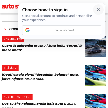
PRONAĐENO 8 REZULTATA ZA TAG “
BOJE AUTOMOBILA
”
Sign in with Google
ZANIMLJIVO
Cupra je zabranila crvenu i žutu boju: 'Ferrari ih
može imati'
TRŽIŠTE
Hrvati ostaju vjerni "dosadnim bojama" auta,
jarke nijanse nisu u modi
'50 NIJASI SIVE'
Ovo su bile najpopularnije boje auta u 2024.