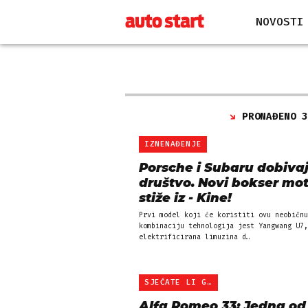
NOVOSTI
PRONAĐENO 
IZNENAĐENJE
Porsche i Subaru dobiva
društvo. Novi bokser mo
stiže iz - Kine!
Prvi model koji će koristiti ovu neobičnu
kombinaciju tehnologija jest Yangwang U7,
elektrificirana limuzina d…
SJEĆATE LI GA SE?
Alfa Romeo 33: Jedna od