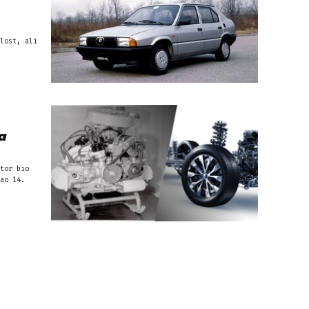
lost, ali
ća
tor bio
ao 14.