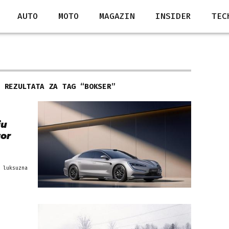
AUTO
MOTO
MAGAZIN
INSIDER
TEC
3 REZULTATA ZA TAG “
BOKSER
”
ju
tor
 luksuzna