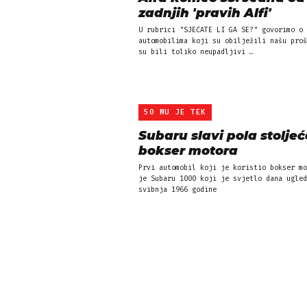
zadnjih 'pravih Alfi'
U rubrici "SJEĆATE LI GA SE?" govorimo o
automobilima koji su obilježili našu proš
su bili toliko neupadljivi …
50 MU JE TEK
Subaru slavi pola stolje
bokser motora
Prvi automobil koji je koristio bokser mo
je Subaru 1000 koji je svjetlo dana ugled
svibnja 1966 godine