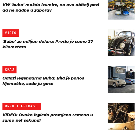
VW 'buba' možda izumire, no ova obitelj pazi
da ne padne u zaborav
VIDEO
'Buba' za milijun dolara: Prešla je samo 37
kilometara
KRAJ
Odlazi legendarna Buba: Bila je ponos
Njemačke, sada ju gase
BRZO I EFIKASNO
VIDEO: Ovako izgleda promjena remena u
samo pet sekundi