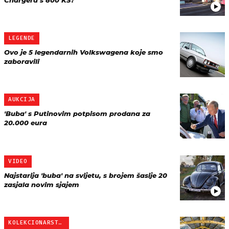
Chargera s 800 KS?
LEGENDE
Ovo je 5 legendarnih Volkswagena koje smo
zaboravili
AUKCIJA
'Buba' s Putinovim potpisom prodana za
20.000 eura
VIDEO
Najstarija 'buba' na svijetu, s brojem šasije 20
zasjala novim sjajem
KOLEKCIONARSTVO