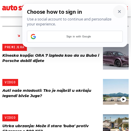
PRONAĐENO 10 REZULTATA ZA TAG “
BUBA
”
Sign in with Google
PREMIJERA
Kineska kopija: ORA 7 izgleda kao da su Buba i
Porsche dobili dijete
VIDEO
Auti naše mladosti: Tko je najbrži u okršaju
legendi bivše Juge?
VIDEO
Utrka ubrzanja: Može li stara 'buba' protiv