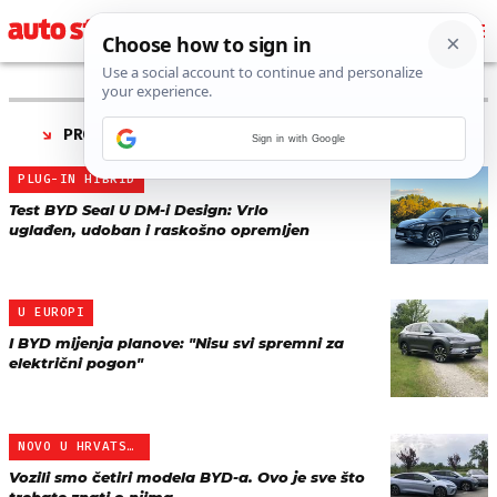
PRONAĐENO 4 REZULTATA ZA TAG “
BYD SEAL U
”
Sign in with Google
PLUG-IN HIBRID
Test BYD Seal U DM-i Design: Vrlo
uglađen, udoban i raskošno opremljen
U EUROPI
I BYD mijenja planove: "Nisu svi spremni za
električni pogon"
NOVO U HRVATSKOJ
Vozili smo četiri modela BYD-a. Ovo je sve što