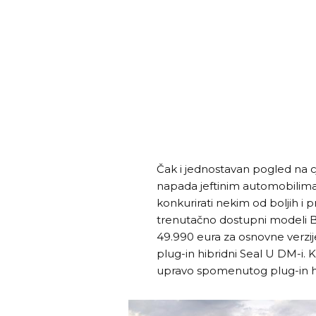
Čak i jednostavan pogled na 
napada jeftinim automobilima
konkurirati nekim od boljih i p
trenutačno dostupni modeli B
49.990 eura za osnovne verzije.
plug-in hibridni Seal U DM-i.
upravo spomenutog plug-in 