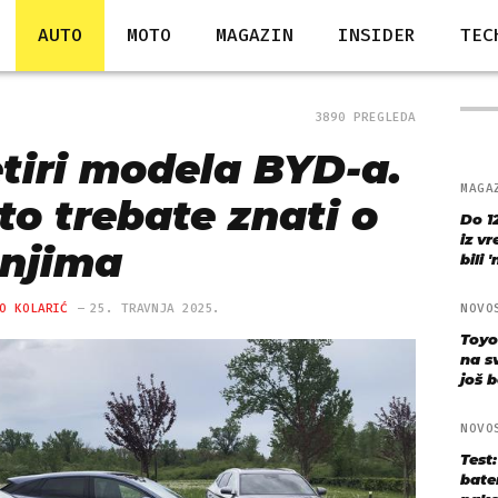
AUTO
MOTO
MAGAZIN
INSIDER
TEC
3890 PREGLEDA
etiri modela BYD-a.
MAGA
to trebate znati o
Do 1
iz v
njima
bili 
O KOLARIĆ
25. TRAVNJA 2025.
NOVO
Toyo
na s
još bo
NOVO
Test
bate