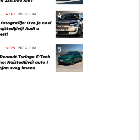
n 220.000 km?
4
O —
4343
PREGLEDA
 fotografije: Ovo je novi
ajštedljiviji Audi u
esti
5
O —
4199
PREGLEDA
 Renault Twingo E-Tech
o: Najštedljiviji auto i
ojan svog imena