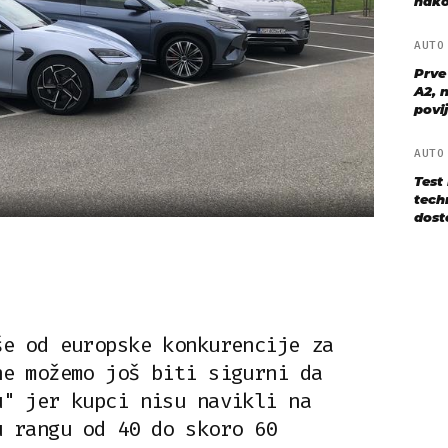
nako
AUT
Prve
A2, n
povij
AUT
Test
techn
dost
še od europske konkurencije za
ne možemo još biti sigurni da
u" jer kupci nisu navikli na
u rangu od 40 do skoro 60