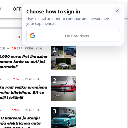
H
OFF
Sign in with Google
NAJČITANIJE
1
ZIN —
10394
PREGLEDA
2.000 eura: Pet limuzina
remena kada su auti još
'normalni'
2
STI —
7156
PREGLEDA
ta radi veliku promjenu
vojim hibridima: Bit će
lji i jeftiniji
3
STI —
5906
PREGLEDA
: U kakvom je stanju
rija električnog auta