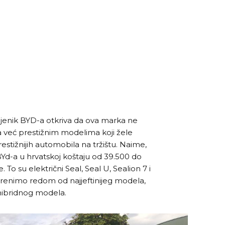
cjenik BYD-a otkriva da ova marka ne
 već prestižnim modelima koji žele
restižnijih automobila na tržištu. Naime,
Yd-a u hrvatskoj koštaju od 39.500 do
 To su električni Seal, Seal U, Sealion 7 i
 Krenimo redom od najjeftinijeg modela,
hibridnog modela.