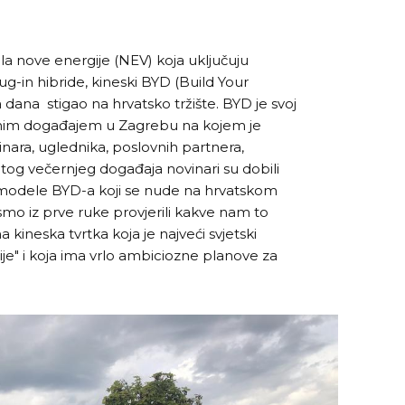
ila nove energije (NEV) koja uključuju
lug-in hibride, kineski BYD (Build Your
 dana stigao na hrvatsko tržište. BYD je svoj
rnim događajem u Zagrebu na kojem je
inara, uglednika, poslovnih partnera,
 tog večernjeg događaja novinari su dobili
e modele BYD-a koji se nude na hrvatskom
 bismo iz prve ruke provjerili kakve nam to
kineska tvrtka koja je najveći svjetski
je" i koja ima vrlo ambiciozne planove za