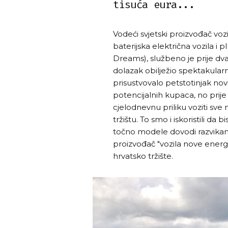
tisuća eura...
Vodeći svjetski proizvođač voz
baterijska električna vozila i p
Dreams), službeno je prije dva
dolazak obilježio spektakula
prisustvovalo petstotinjak nov
potencijalnih kupaca, no prije
cjelodnevnu priliku voziti sv
tržištu. To smo i iskoristili da
točno modele dovodi razvikana 
proizvođač "vozila nove energi
hrvatsko tržište.