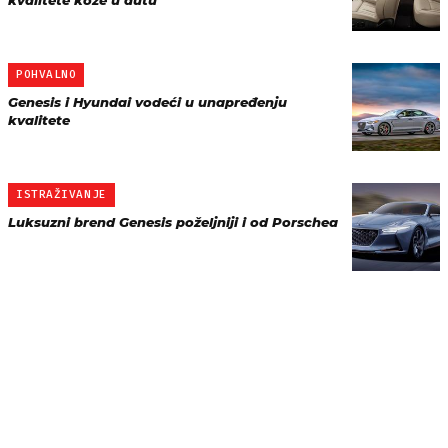
kvalitete kože u autu
POHVALNO
Genesis i Hyundai vodeći u unapređenju
kvalitete
ISTRAŽIVANJE
Luksuzni brend Genesis poželjniji i od Porschea