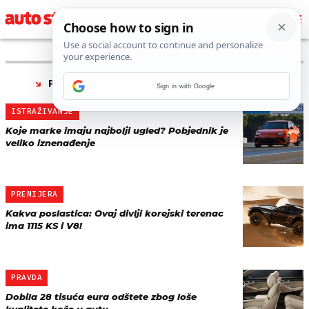
PRONAĐENO 5 REZULTATA ZA TAG “
GENESIS
”
Sign in with Google
ISTRAŽIVANJE
Koje marke imaju najbolji ugled? Pobjednik je
veliko iznenađenje
PREMIJERA
Kakva poslastica: Ovaj divlji korejski terenac
ima 1115 KS i V8!
PRAVDA
Dobila 28 tisuća eura odštete zbog loše