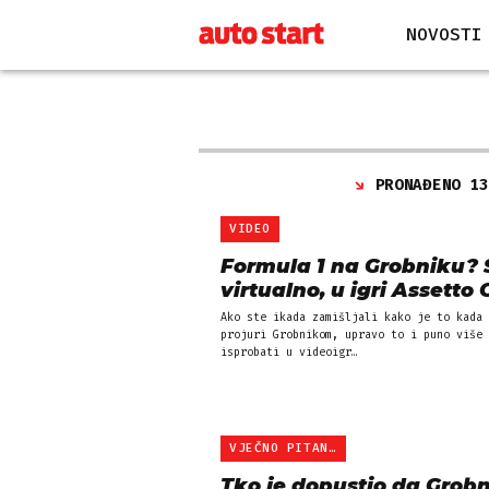
NOVOSTI
PRONAĐENO 1
VIDEO
Formula 1 na Grobniku?
virtualno, u igri Assetto 
Ako ste ikada zamišljali kako je to kada 
projuri Grobnikom, upravo to i puno više 
isprobati u videoigr…
VJEČNO PITANJE
Tko je dopustio da Grob