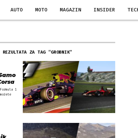
AUTO
MOTO
MAGAZIN
INSIDER
TEC
3 REZULTATA ZA TAG “
GROBNIK
”
 Samo
Corsa
Formula 1
možete
nik