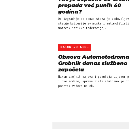
propada već punih 40
godina?
Od izgradnje do danas staza je zadovoljav
stroge kriterije svjetske i automobilisti
motociklističke federacije,…
NAKON 40 GODINA
Obnova Automotodrom
Grobnik danas službeno
započela
Nakon brojnih najava i pokušaja tijekom p
i ove godine, uprava piste službeno je ot
početak radova na ob…