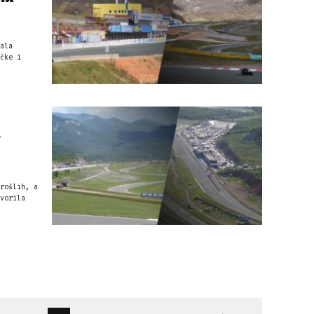
ala
čke i
a
rošlih, a
vorila