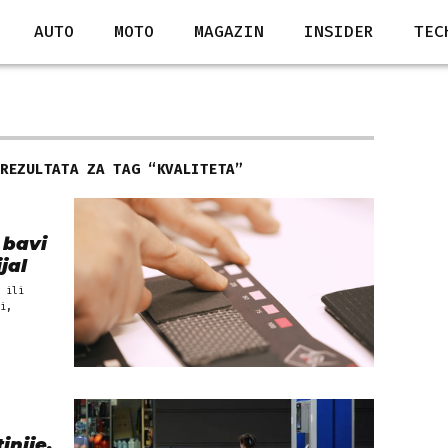
AUTO
MOTO
MAGAZIN
INSIDER
TEC
 REZULTATA ZA TAG “
KVALITETA
”
 bavi
jal
 ili
i,
inije,