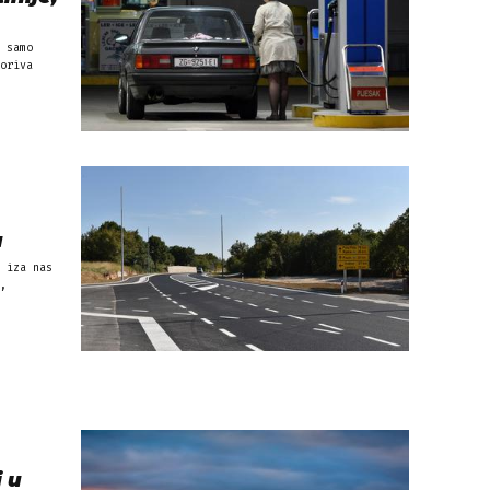
 samo
oriva
u
 iza nas
,
 u