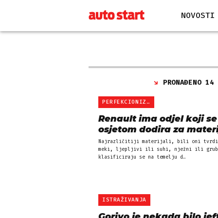
NOVOSTI
PRONAĐENO 14
PERFEKCIONIZAM
Renault ima odjel koji se
osjetom dodira za materi
Najrazličitiji materijali, bili oni tvrdi
meki, ljepljivi ili suhi, nježni ili grub
klasificiraju se na temelju d…
ISTRAŽIVANJA
Gorivo je nekada bilo jeft