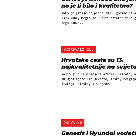
no je li bilo i kvalitetno?
Iako je prosječna plaća 2000. godine bila
3326 kuna, moglo se kupiti zntatno više g
nego danas...
VJEROVALI ILI NE
Hrvatske ceste su 13.
najkvalitetnije na svijet
Najbolji su Ujedinjeni Arapski Emirati, a
su Ujedinjeno Kraljevstvo, Irska, Belgija
Italija, Finska, a susjede…
POHVALNO
Genesis i Hyundai vodeći