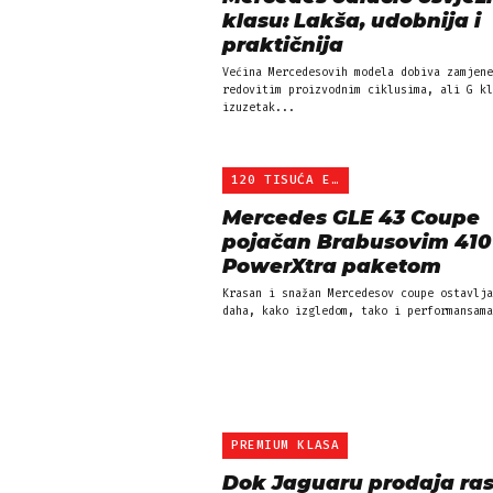
klasu: Lakša, udobnija i
praktičnija
Većina Mercedesovih modela dobiva zamjene
redovitim proizvodnim ciklusima, ali G kl
izuzetak...
120 TISUĆA EURA
Mercedes GLE 43 Coupe
pojačan Brabusovim 410
PowerXtra paketom
Krasan i snažan Mercedesov coupe ostavlja
daha, kako izgledom, tako i performansama
PREMIUM KLASA
Dok Jaguaru prodaja ras