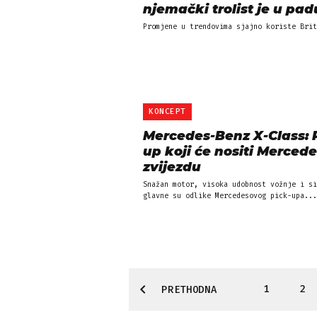
njemački trolist je u pad
Promjene u trendovima sjajno koriste Brit
KONCEPT
Mercedes-Benz X-Class: 
up koji će nositi Merced
zvijezdu
Snažan motor, visoka udobnost vožnje i si
glavne su odlike Mercedesovog pick-upa...
1
2
PRETHODNA