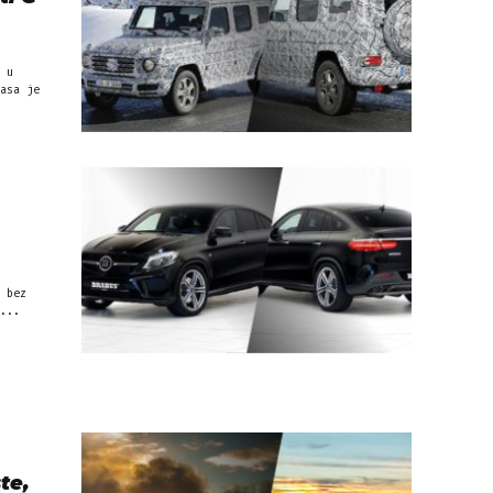
 u
asa je
 bez
...
te,