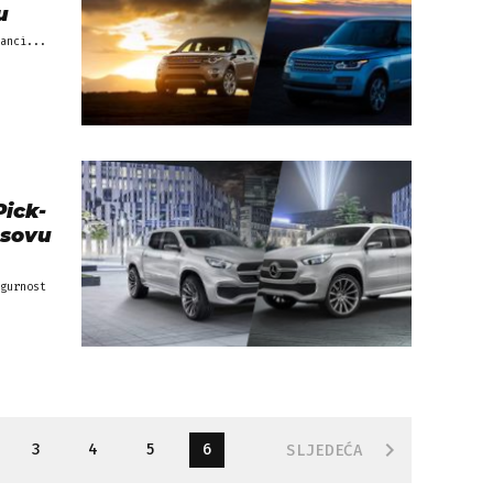
u
anci...
Pick-
esovu
gurnost
3
4
5
6
SLJEDEĆA