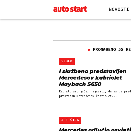
NOVOSTI
PRONAĐENO 55 R
VIDEO
I službeno predstavljen
Mercedesov kabriolet
Maybach S650
Kao što smo jučer najavili, danas je pred
prekrasan Mercedesov kabriolet...
A I ŠIRA
Mercedes odlučio osvježi