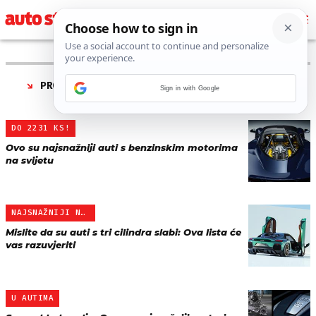
PRONAĐENO 5 REZULTATA ZA TAG “
NAJSNAŽNIJI
Sign in with Google
AUTOMOBILI
”
DO 2231 KS!
Ovo su najsnažniji auti s benzinskim motorima
na svijetu
NAJSNAŽNIJI NA SVIJETU
Mislite da su auti s tri cilindra slabi: Ova lista će
vas razuvjeriti
U AUTIMA