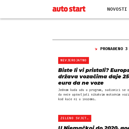
NOVOSTI
PRONAĐENO 3
NEVJEROJATNO
Biste li vi pristali? Euro
država vozačima daje 25
eura da ne voze
Jednom kada uđu u program, sudionici se o
da neće upravljati nikakvim motornim vozi
kod kuće ni u inozems…
ZELENO SVJETLO
U Njemačkoj do 2020. go