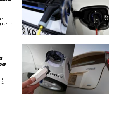
ni
plug-in
a
na
1,4
ti