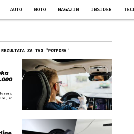
AUTO
MOTO
MAGAZIN
INSIDER
TEC
 REZULTATA ZA TAG “
POTPORA
”
pska
.000
bvezuju
lom, ni
dine