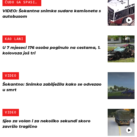
ČUDO GA SPASILO
VIDEO: Šokantna snimka sudara kamioneta s
autobusom
KAO LANI
U 7 mjeseci 176 osoba poginulo na cestama, 1.
kolovoza još tri
VIDEO
Šokantno: Snimka zabilježila kako se odvezao
u smrt
VIDEO
Sjeo za volan i za nekoliko sekundi skoro
završio tragično