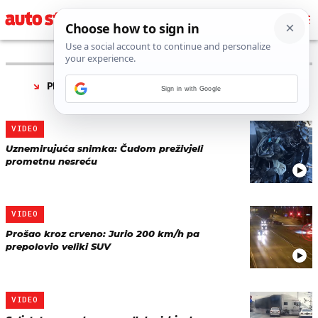
PRONAĐENO 24 REZULTATA ZA TAG “
PROMETNA
Sign in with Google
NESREĆA
”
VIDEO
Uznemirujuća snimka: Čudom preživjeli
prometnu nesreću
VIDEO
Prošao kroz crveno: Jurio 200 km/h pa
prepolovio veliki SUV
VIDEO