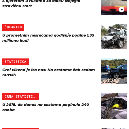
S djetetom u rukama za dlaku izbjegla
stravičnu smrt
ŠOKANTNO
U prometnim nesrećama godišnje pogine 1,35
milijuna ljudi
STATISTIKA
Crni vikend je iza nas: Na cestama čak sedam
mrtvih
CRNA STATISTIKA
U 2018. do danas na cestama poginulo 240
osoba