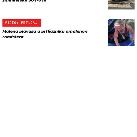
šminkerske SUV-ove
VIDEO: PRTLJAŽNIK I CURE
Malena plavuša u prtljažniku omalenog
roadstera