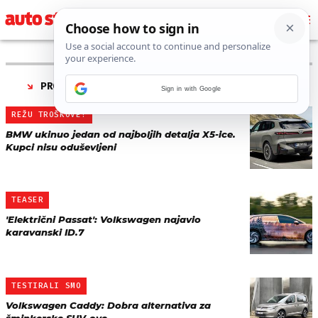
PRONAĐENO 4 REZULTATA ZA TAG “
PRTLJAŽNIK
”
Sign in with Google
REŽU TROŠKOVE?
BMW ukinuo jedan od najboljih detalja X5-ice.
Kupci nisu oduševljeni
TEASER
'Električni Passat': Volkswagen najavio
karavanski ID.7
TESTIRALI SMO
Volkswagen Caddy: Dobra alternativa za