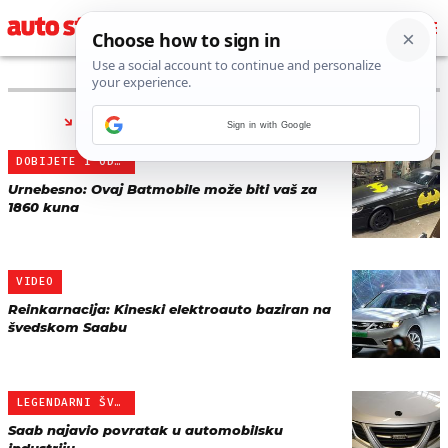
PRONAĐENO 5 REZULTATA ZA TAG “
SAAB
”
Sign in with Google
DOBIJETE I ODIJELO
Urnebesno: Ovaj Batmobile može biti vaš za
1860 kuna
VIDEO
Reinkarnacija: Kineski elektroauto baziran na
švedskom Saabu
LEGENDARNI ŠVEĐANI
Saab najavio povratak u automobilsku