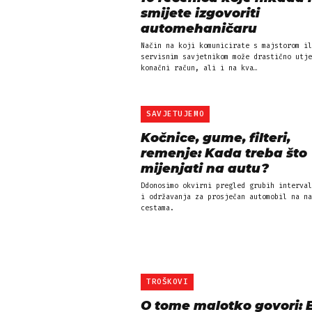
smijete izgovoriti
automehaničaru
Način na koji komunicirate s majstorom il
servisnim savjetnikom može drastično utje
konačni račun, ali i na kva…
SAVJETUJEMO
Kočnice, gume, filteri,
remenje: Kada treba što
mijenjati na autu?
Ddonosimo okvirni pregled grubih interval
i održavanja za prosječan automobil na na
cestama.
TROŠKOVI
O tome malotko govori: 