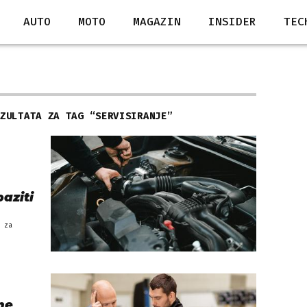
AUTO
MOTO
MAGAZIN
INSIDER
TEC
EZULTATA ZA TAG “
SERVISIRANJE
”
aziti
 za
ne