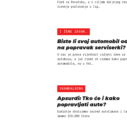
Ford za Hrvatsku, a s ciljem daljnjeg ras
širenja poslovanja u lip…
I ŽENE ZASUKALE RUKAVE
Biste li svoj automobil o
na popravak serviserki?
U nas je prava rijetkost vidjeti žene za 
autobusa, a još rjeđe ih viđamo kako popravljaju
automobile, no u Vel…
SKANDALOZNO
Apsurdi: Tko će i kako
popravljati aute?
Godišnje školujemo razred autolimara i la
imamo 150.000 šteta