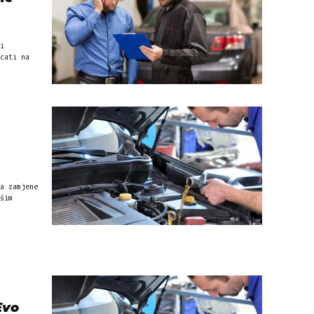
i
cati na
a zamjene
šim
Evo