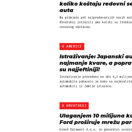
koliko koštaju redovni se
auta
Na primjeru pet najprodavanijih novih aut
Hrvatskoj istražili smo koliki su troškov
osnovnog održavan…
U AMERICI
Istraživanje: Japanski au
najmanje kvare, a popra
su najjeftiniji!
Istraživanje provedeno na oko 4,2 milijun
automobila pokazalo je kako su najkvalite
automobili iz Zemlje izlazeće…
U HRVATSKOJ
Ulaganjem 10 milijuna k
Ford proširuje mrežu pa
Grand Dalewest d.o.o. je generalni uvozni