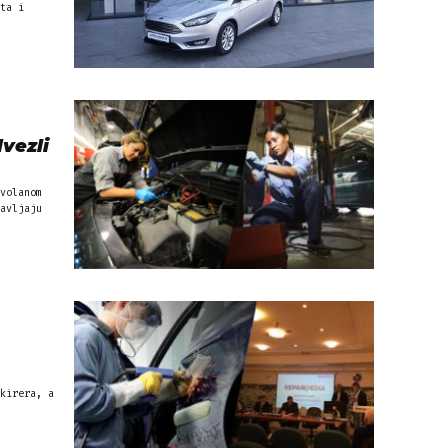
ta i
dvezli
volanom
kirera, a