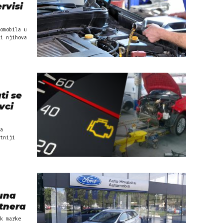
rvisi
omobila u
i njihova
ti se
vci
a
tniji
una
rtnera
k marke