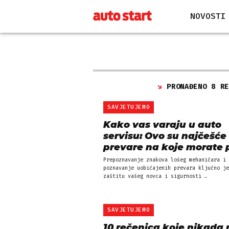
NOVOSTI
PRONAĐENO 8 R
SAVJETUJEMO
Kako vas varaju u auto
servisu: Ovo su najčešće
prevare na koje morate p
Prepoznavanje znakova lošeg mehaničara i
poznavanje uobičajenih prevara ključno je
zaštitu vašeg novca i sigurnosti …
SAVJETUJEMO
10 rečenica koje nikada 