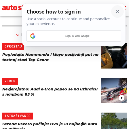
PRONAĐENO 10 REZULTATA ZA TAG “
STAZA
”
Sign in with Google
OPROŠTAJ
Pogledajte Hammonda i Maya posljednji put na
testnoj stazi Top Geara
VIDEO
Nevjerojatno: Audi e-tron popeo se na uzbrdicu
s nagibom 85 %
ISTRAŽIVANJE
Sezona uskoro počinje: Ovo je 10 najboljih auta