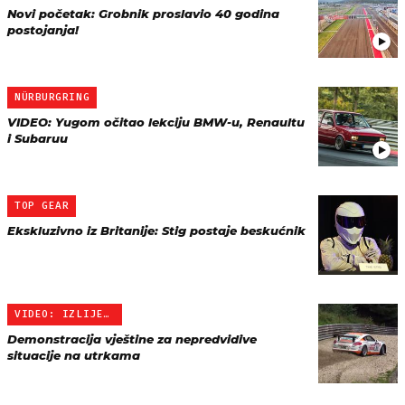
Novi početak: Grobnik proslavio 40 godina
postojanja!
NÜRBURGRING
VIDEO: Yugom očitao lekciju BMW-u, Renaultu
i Subaruu
TOP GEAR
Ekskluzivno iz Britanije: Stig postaje beskućnik
VIDEO: IZLIJETANJE SA ST…
Demonstracija vještine za nepredvidive
situacije na utrkama