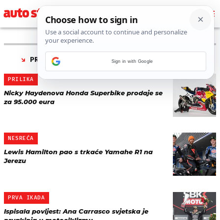
PRONAĐENO 6 REZULTATA ZA TAG “
SUPERBIKE
”
Sign in with Google
PRILIKA
Nicky Haydenova Honda Superbike prodaje se
za 95.000 eura
NESREĆA
Lewis Hamilton pao s trkaće Yamahe R1 na
Jerezu
PRVA IKADA
Ispisala povijest: Ana Carrasco svjetska je