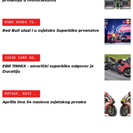
prvakinja u motociklizmu
WSBK HONDA TEAM
Red Bull ulazi i u svjetsko Superbike prvenstvo
ZASAD SAMO NA AMERIČKOM …
EBR 1190RX - američki superbike odgovor je
Ducatiju
MOTOGP, NOVI IZAZOV ZA A…
Aprilia ima 54 naslova svjetskog prvaka