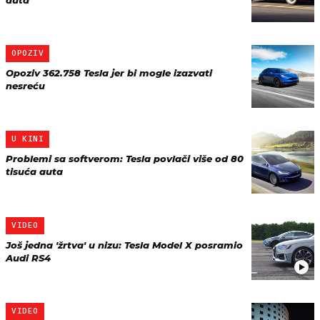
auta
OPOZIV
Opoziv 362.758 Tesla jer bi mogle izazvati
nesreću
U KINI
Problemi sa softverom: Tesla povlači više od 80
tisuća auta
VIDEO
Još jedna 'žrtva' u nizu: Tesla Model X posramio
Audi RS4
VIDEO