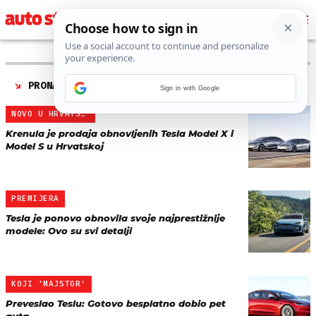
PRONAĐENO 12 REZULTATA ZA TAG “
TESLA MODEL X
”
Sign in with Google
NOVO U HRVATSKOJ
Krenula je prodaja obnovljenih Tesla Model X i
Model S u Hrvatskoj
PREMIJERA
Tesla je ponovo obnovila svoje najprestižnije
modele: Ovo su svi detalji
KOJI 'MAJSTOR'
Preveslao Teslu: Gotovo besplatno dobio pet