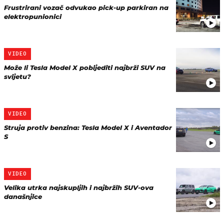
Frustrirani vozač odvukao pick-up parkiran na
elektropunionici
VIDEO
Može li Tesla Model X pobijediti najbrži SUV na
svijetu?
VIDEO
Struja protiv benzina: Tesla Model X i Aventador
S
VIDEO
Velika utrka najskupljih i najbržih SUV-ova
današnjice