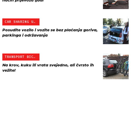
način prijevoza ljudi
CAR SHARING U ZAGREBU OD…
Posudite vozilo i vozite se bez plaćanja goriva,
parkinga i održavanja
TRANSPORT BICIKLA NA AUTU
Na krov, kuku ili vrata svejedno, ali čvrsto ih
vežite!