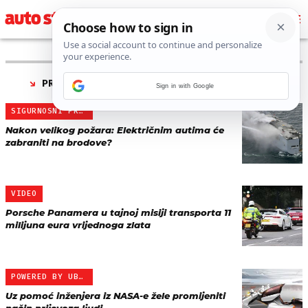
PRONAĐENO 5 REZULTATA ZA TAG “
TRANSPORT
”
Sign in with Google
SIGURNOSNI PROBLEM
Nakon velikog požara: Električnim autima će
zabraniti na brodove?
VIDEO
Porsche Panamera u tajnoj misiji transporta 11
milijuna eura vrijednoga zlata
POWERED BY UBER
Uz pomoć inženjera iz NASA-e žele promijeniti