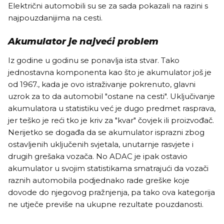
Električni automobili su se za sada pokazali na razini s
najpouzdanijima na cesti.
Akumulator je najveći problem
Iz godine u godinu se ponavlja ista stvar. Tako
jednostavna komponenta kao što je akumulator još je
od 1967., kada je ovo istraživanje pokrenuto, glavni
uzrok za to da automobil "ostane na cesti". Uključivanje
akumulatora u statistiku već je dugo predmet rasprava,
jer teško je reći tko je kriv za "kvar" čovjek ili proizvođač.
Nerijetko se događa da se akumulator isprazni zbog
ostavljenih uključenih svjetala, unutarnje rasvjete i
drugih grešaka vozača. No ADAC je ipak ostavio
akumulator u svojim statistikama smatrajući da vozači
raznih automobila podjednako rade greške koje
dovode do njegovog pražnjenja, pa tako ova kategorija
ne utječe previše na ukupne rezultate pouzdanosti.