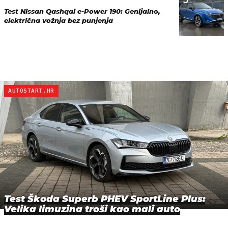
Test Nissan Qashqai e-Power 190: Genijalno,
električna vožnja bez punjenja
AUTOSTART.HR
Test Škoda Superb PHEV SportLine Plus:
Velika limuzina troši kao mali auto