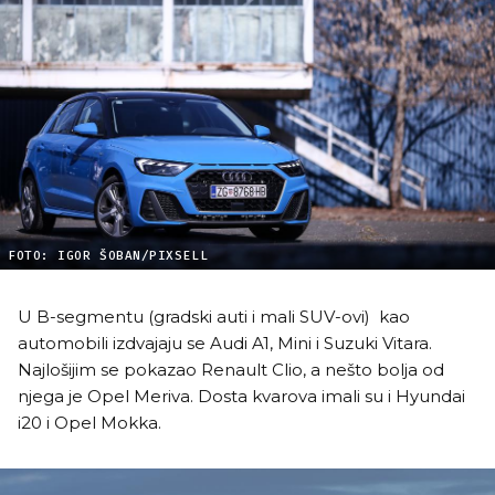
FOTO: IGOR ŠOBAN/PIXSELL
U B-segmentu (gradski auti i mali SUV-ovi) kao
automobili izdvajaju se Audi A1, Mini i Suzuki Vitara.
Najlošijim se pokazao Renault Clio, a nešto bolja od
njega je Opel Meriva. Dosta kvarova imali su i Hyundai
i20 i Opel Mokka.