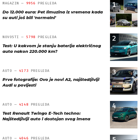
1
MAGAZIN —
9956
PREGLEDA
Do 12.000 eura: Pet limuzina iz vremena kada
su auti još bili 'normalni'
2
NOVOSTI —
5798
PREGLEDA
Test: U kakvom je stanju baterija električnog
auta nakon 220.000 km?
3
AUTO —
4173
PREGLEDA
Prve fotografije: Ovo je novi A2, najštedljiviji
Audi u povijesti
4
AUTO —
4148
PREGLEDA
Test Renault Twingo E-Tech techno:
Najštedljiviji auto i dostojan svog imena
5
AUTO —
4046
PREGLEDA