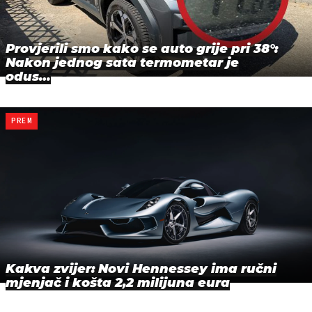
Provjerili smo kako se auto grije pri 38°:
Nakon jednog sata termometar je
odus…
PREM
Kakva zvijer: Novi Hennessey ima ručni
mjenjač i košta 2,2 milijuna eura