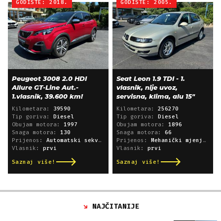
GODIŠTE: 2018.
GODIŠTE: 2005.
Peugeot 3008 2.0 HDI
Seat Leon 1.9 TDI - 1.
Allure GT-Line Aut.-
vlasnik, nije uvoz,
1.vlasnik, 39.600 km!
servisna, klima, alu 15"
Kilometara:
39590
Kilometara:
256270
Tip goriva:
Diesel
Tip goriva:
Diesel
Obujam motora:
1997
Obujam motora:
1896
Snaga motora:
130
Snaga motora:
66
Prijenos:
Automatski sekvencijski
Prijenos:
Mehanički mjenjač
Vlasnik:
prvi
Vlasnik:
prvi
Saznaj više!
Saznaj više!
NAJČITANIJE