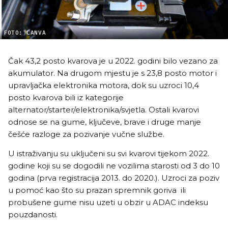
FOTO: CANVA
Čak 43,2 posto kvarova je u 2022. godini bilo vezano za
akumulator. Na drugom mjestu je s 23,8 posto motor i
upravljačka elektronika motora, dok su uzroci 10,4
posto kvarova bili iz kategorije
alternator/starter/elektronika/svjetla. Ostali kvarovi
odnose se na gume, ključeve, brave i druge manje
češće razloge za pozivanje vučne službe.
U istraživanju su uključeni su svi kvarovi tijekom 2022.
godine koji su se dogodili ne vozilima starosti od 3 do 10
godina (prva registracija 2013. do 2020.). Uzroci za poziv
u pomoć kao što su prazan spremnik goriva ili
probušene gume nisu uzeti u obzir u ADAC indeksu
pouzdanosti.