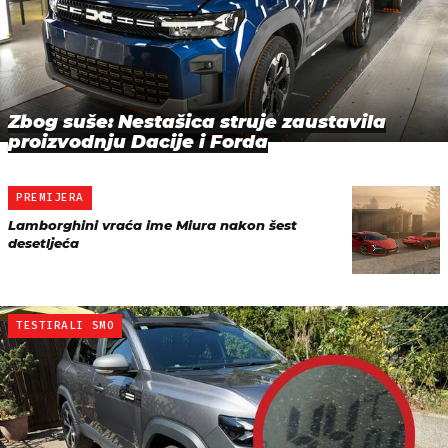
Zbog suše: Nestašica struje zaustavila
proizvodnju Dacije i Forda
PREMIJERA
Lamborghini vraća ime Miura nakon šest
desetljeća
TESTIRALI SMO