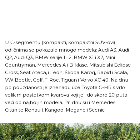
U C-segmentu (kompakti, kompaktni SUV-ovi)
odličnima se pokazalo mnogo modela: Audi A3, Audi
Q2, Audi Q3, BMW serije 1 i 2, BMW X1 i X2, Mini
Countryman, Mercedes A i B-klase, Mitsubishi Eclipse
Cross, Seat Ateca, i Leon, Škoda Karoq, Rapid i Scala,
VW Beetle, Golf, T-Roc, Tiguan i Volvo XC 40. Na dnu
po pouzdanosti je iznenađujuće Toyota C-HR s vrlo
velikim postotkom kvarova koji je i do skoro 20 puta
veći od najboljih modela. Pri dnu su i Mercedes
Citan te Renault Kangoo, Megane i Scenic.