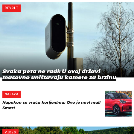
REVOLT
Svaka peta ne radi: U ovoj državi
masovno uništavaju kamere za brzinu
NAJAVA
Napokon se vraća korijenima: Ovo je novi mali
Smart
VIDEO