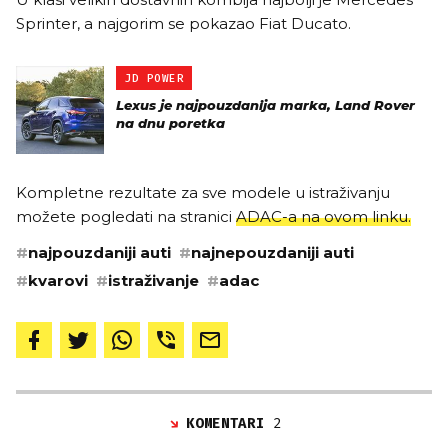
Sprinter, a najgorim se pokazao Fiat Ducato.
JD POWER
Lexus je najpouzdanija marka, Land Rover
na dnu poretka
Kompletne rezultate za sve modele u istraživanju
možete pogledati na stranici
ADAC-a na ovom linku.
#
najpouzdaniji auti
#
najnepouzdaniji auti
#
kvarovi
#
istraživanje
#
adac
KOMENTARI
2