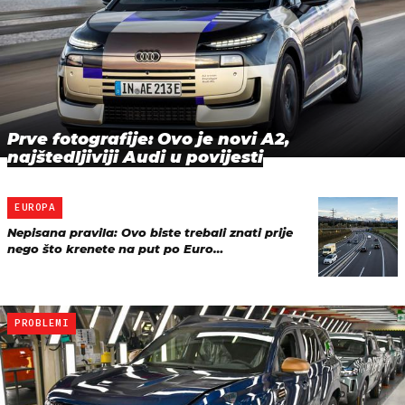
Prve fotografije: Ovo je novi A2,
najštedljiviji Audi u povijesti
EUROPA
Nepisana pravila: Ovo biste trebali znati prije
nego što krenete na put po Euro…
PROBLEMI