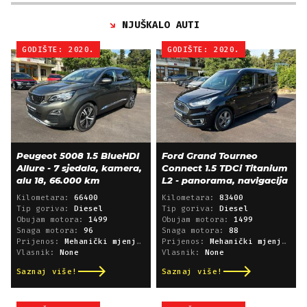
NJUŠKALO AUTI
GODIŠTE: 2020.
GODIŠTE: 2020.
Peugeot 5008 1.5 BlueHDI
Ford Grand Tourneo
Allure - 7 sjedala, kamera,
Connect 1.5 TDCi Titanium
alu 18, 66.000 km
L2 - panorama, navigacija
Kilometara:
66400
Kilometara:
83400
Tip goriva:
Diesel
Tip goriva:
Diesel
Obujam motora:
1499
Obujam motora:
1499
Snaga motora:
96
Snaga motora:
88
Prijenos:
Mehanički mjenjač
Prijenos:
Mehanički mjenjač
Vlasnik:
None
Vlasnik:
None
Saznaj više!
Saznaj više!