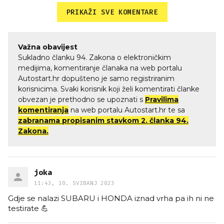
PRIKAŽI SVE KOMENTARE
Važna obavijest
Sukladno članku 94. Zakona o elektroničkim
medijima, komentiranje članaka na web portalu
Autostart.hr dopušteno je samo registriranim
korisnicima. Svaki korisnik koji želi komentirati članke
obvezan je prethodno se upoznati s
Pravilima
komentiranja
na web portalu Autostart.hr te sa
zabranama propisanim stavkom 2. članka 94.
Zakona.
joka
11:43, 10. SVIBANJ 2023
Gdje se nalazi SUBARU i HONDA iznad vrha pa ih ni ne
testirate 💪