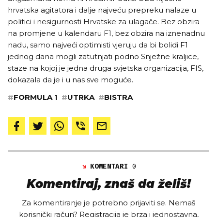
hrvatska agitatora i dalje najveću prepreku nalaze u
politici i nesigurnosti Hrvatske za ulagače. Bez obzira
na promjene u kalendaru F1, bez obzira na iznenadnu
nadu, samo najveći optimisti vjeruju da bi bolidi F1
jednog dana mogli zatutnjati podno Snježne kraljice,
staze na kojoj je jedna druga svjetska organizacija, FIS,
dokazala da je i u nas sve moguće.
#
FORMULA 1
#
UTRKA
#
BISTRA
KOMENTARI
0
Komentiraj, znaš da želiš!
Za komentiranje je potrebno prijaviti se. Nemaš
korisnički račun? Registracija je brza i jednostavna,