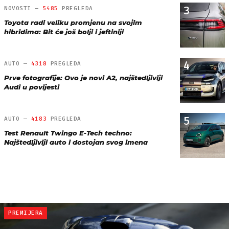
3
NOVOSTI —
5485
PREGLEDA
Toyota radi veliku promjenu na svojim
hibridima: Bit će još bolji i jeftiniji
4
AUTO —
4318
PREGLEDA
Prve fotografije: Ovo je novi A2, najštedljiviji
Audi u povijesti
5
AUTO —
4183
PREGLEDA
Test Renault Twingo E-Tech techno:
Najštedljiviji auto i dostojan svog imena
PREMIJERA