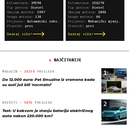
Kilometara:
39590
Kilometara:
256270
Tip goriva:
Diesel
Tip goriva:
Diesel
Obujam motora:
1997
Obujam motora:
1896
Snaga motora:
130
Snaga motora:
66
Prijenos:
Automatski sekvencijski
Prijenos:
Mehanički mjenjač
Vlasnik:
prvi
Vlasnik:
prvi
Saznaj više!
Saznaj više!
NAJČITANIJE
1
MAGAZIN —
10250
PREGLEDA
Do 12.000 eura: Pet limuzina iz vremena kada
su auti još bili 'normalni'
2
NOVOSTI —
5892
PREGLEDA
Test: U kakvom je stanju baterija električnog
auta nakon 220.000 km?