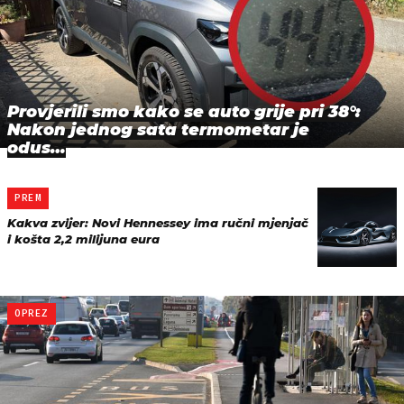
Provjerili smo kako se auto grije pri 38°:
Nakon jednog sata termometar je
odus…
PREM
Kakva zvijer: Novi Hennessey ima ručni mjenjač
i košta 2,2 milijuna eura
OPREZ