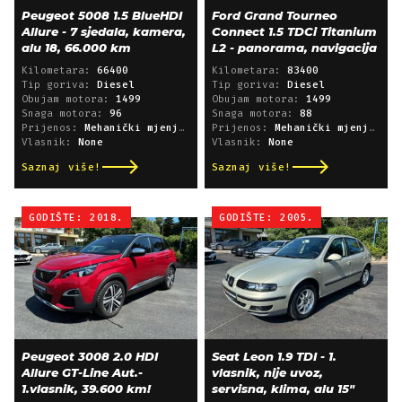
Peugeot 5008 1.5 BlueHDI
Ford Grand Tourneo
Allure - 7 sjedala, kamera,
Connect 1.5 TDCi Titanium
alu 18, 66.000 km
L2 - panorama, navigacija
Kilometara:
66400
Kilometara:
83400
Tip goriva:
Diesel
Tip goriva:
Diesel
Obujam motora:
1499
Obujam motora:
1499
Snaga motora:
96
Snaga motora:
88
Prijenos:
Mehanički mjenjač
Prijenos:
Mehanički mjenjač
Vlasnik:
None
Vlasnik:
None
Saznaj više!
Saznaj više!
GODIŠTE: 2018.
GODIŠTE: 2005.
Peugeot 3008 2.0 HDI
Seat Leon 1.9 TDI - 1.
Allure GT-Line Aut.-
vlasnik, nije uvoz,
1.vlasnik, 39.600 km!
servisna, klima, alu 15"