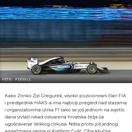
FOTO: PIXSELL
Kako Zrinko Zizi Gregurek, visoko pozicionirani član FIA
i predsjednik HAKS-a ima najbolji pregled nad stazama
i organizatorima utrka F1 tako se još jednom na svjetlo
dana izvlači nikad ostvarena hrvatska želja za
ugošćavanje Velikog cirkusa. Ništa protiv još jednog
angažmana nema ni Krešimir Gulić. Oba ključna