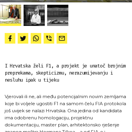
I Hrvatska želi F1, a projekt je unatoč brojnim
preprekama, skepticizmu, nerazumijevanju i
nesluhu ipak u tijeku
Vjerovali ili ne, ali među potencijalnim novim zemljama
koje bi voljele ugostiti F1 na samom čelu FIA protokola
još uvijek se nalazi Hrvatska. Ona jedina od kandidata
ima odobrenu homologaciju, projektnu
dokumentaciju, master plan, arhitektonsko rješenje
znanog meštra Hermana Tilkea..., a od FIA-e i