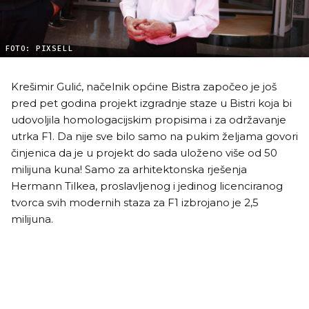
FOTO: PIXSELL
Krešimir Gulić, načelnik općine Bistra započeo je još
pred pet godina projekt izgradnje staze u Bistri koja bi
udovoljila homologacijskim propisima i za održavanje
utrka F1. Da nije sve bilo samo na pukim željama govori
činjenica da je u projekt do sada uloženo više od 50
milijuna kuna! Samo za arhitektonska rješenja
Hermann Tilkea, proslavljenog i jedinog licenciranog
tvorca svih modernih staza za F1 izbrojano je 2,5
milijuna.