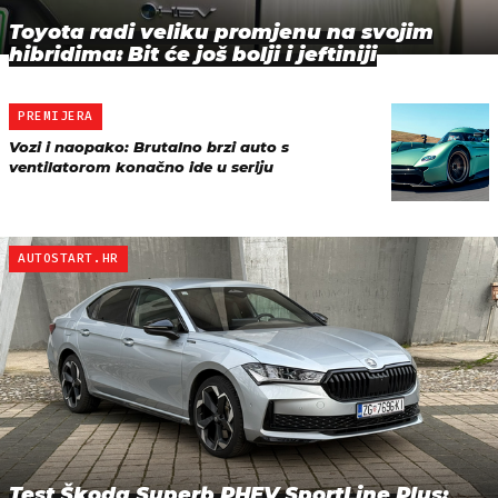
Toyota radi veliku promjenu na svojim
hibridima: Bit će još bolji i jeftiniji
PREMIJERA
Vozi i naopako: Brutalno brzi auto s
ventilatorom konačno ide u seriju
AUTOSTART.HR
Test Škoda Superb PHEV SportLine Plus: