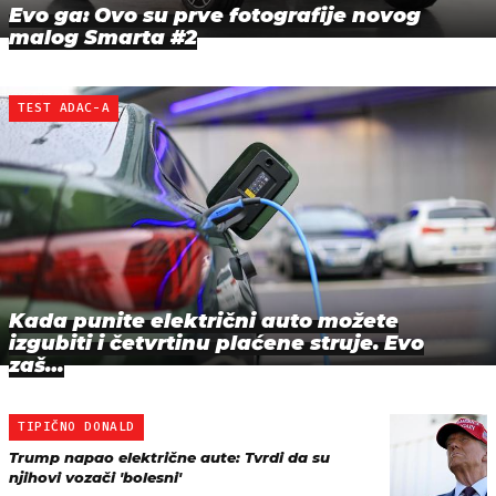
Evo ga: Ovo su prve fotografije novog
malog Smarta #2
TEST ADAC-A
Kada punite električni auto možete
izgubiti i četvrtinu plaćene struje. Evo
zaš…
TIPIČNO DONALD
Trump napao električne aute: Tvrdi da su
njihovi vozači 'bolesni'