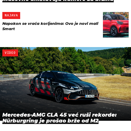
NAJAVA
Napokon se vraća korijenima: Ovo je novi mali
Smart
VIDEO
Mercedes-AMG CLA 45 već ruši rekorde:
Nürburgring je prošao brže od M2