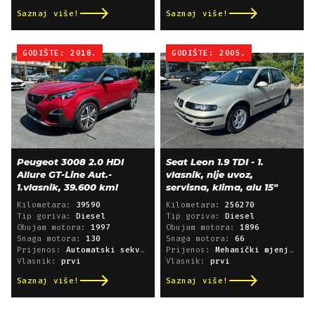
Saznaj više!
Saznaj više!
GODIŠTE: 2018.
GODIŠTE: 2005.
Peugeot 3008 2.0 HDI
Seat Leon 1.9 TDI - 1.
Allure GT-Line Aut.-
vlasnik, nije uvoz,
1.vlasnik, 39.600 km!
servisna, klima, alu 15"
Kilometara:
39590
Kilometara:
256270
Tip goriva:
Diesel
Tip goriva:
Diesel
Obujam motora:
1997
Obujam motora:
1896
Snaga motora:
130
Snaga motora:
66
Prijenos:
Automatski sekvencijski
Prijenos:
Mehanički mjenjač
Vlasnik:
prvi
Vlasnik:
prvi
Saznaj više!
Saznaj više!