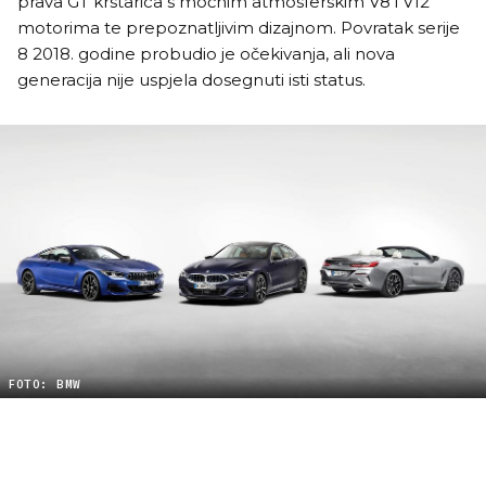
prava GT krstarica s moćnim atmosferskim V8 i V12
motorima te prepoznatljivim dizajnom. Povratak serije
8 2018. godine probudio je očekivanja, ali nova
generacija nije uspjela dosegnuti isti status.
FOTO: BMW