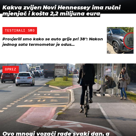
Kakva zvijer: Novi Hennessey ima ručni
mjenjač i košta 2,2 milijuna eura
TESTIRALI SMO
Provjerili smo kako se auto grije pri 38°: Nakon
jednog sata termometar je odus…
OPREZ
Ovo mnogi vozači rade svaki dan, a