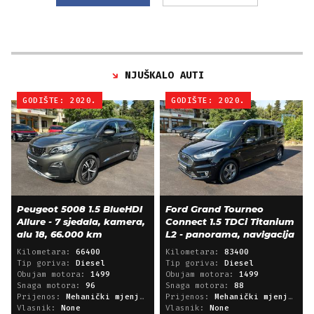
NJUŠKALO AUTI
GODIŠTE: 2020.
GODIŠTE: 2020.
Peugeot 5008 1.5 BlueHDI
Ford Grand Tourneo
Allure - 7 sjedala, kamera,
Connect 1.5 TDCi Titanium
alu 18, 66.000 km
L2 - panorama, navigacija
Kilometara:
66400
Kilometara:
83400
Tip goriva:
Diesel
Tip goriva:
Diesel
Obujam motora:
1499
Obujam motora:
1499
Snaga motora:
96
Snaga motora:
88
Prijenos:
Mehanički mjenjač
Prijenos:
Mehanički mjenjač
Vlasnik:
None
Vlasnik:
None