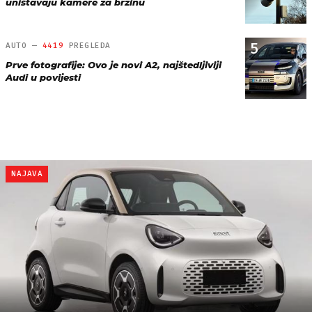
uništavaju kamere za brzinu
5
AUTO —
4419
PREGLEDA
Prve fotografije: Ovo je novi A2, najštedljiviji
Audi u povijesti
NAJAVA