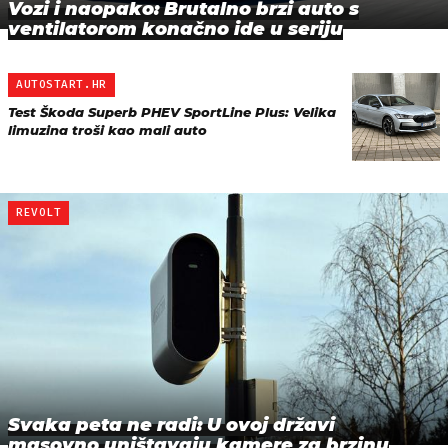
Vozi i naopako: Brutalno brzi auto s
ventilatorom konačno ide u seriju
AUTOSTART.HR
Test Škoda Superb PHEV SportLine Plus: Velika
limuzina troši kao mali auto
REVOLT
Svaka peta ne radi: U ovoj državi
masovno uništavaju kamere za brzinu