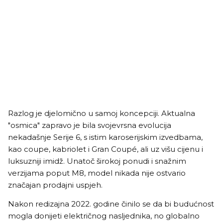
Razlog je djelomično u samoj koncepciji. Aktualna
"osmica" zapravo je bila svojevrsna evolucija
nekadašnje Serije 6, s istim karoserijskim izvedbama,
kao coupe, kabriolet i Gran Coupé, ali uz višu cijenu i
luksuzniji imidž. Unatoč širokoj ponudi i snažnim
verzijama poput M8, model nikada nije ostvario
značajan prodajni uspjeh.
Nakon redizajna 2022. godine činilo se da bi budućnost
mogla donijeti električnog nasljednika, no globalno