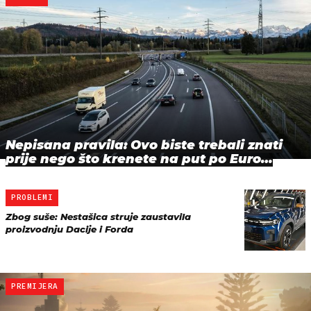
Nepisana pravila: Ovo biste trebali znati
prije nego što krenete na put po Euro…
PROBLEMI
Zbog suše: Nestašica struje zaustavila
proizvodnju Dacije i Forda
PREMIJERA