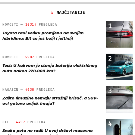
NAJČITANIJE
1
NOVOSTI —
10314
PREGLEDA
Toyota radi veliku promjenu na svojim
hibridima: Bit će još bolji i jeftiniji
2
NOVOSTI —
5987
PREGLEDA
Test: U kakvom je stanju baterija električnog
auta nakon 220.000 km?
3
MAGAZIN —
4638
PREGLEDA
Zašto limuzine nemaju stražnji brisač, a SUV-
ovi gotovo uvijek imaju?
4
OFF —
4497
PREGLEDA
Svaka peta ne radi: U ovoj državi masovno