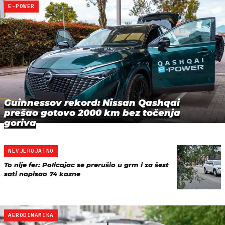
E-POWER
Guinnessov rekord: Nissan Qashqai
prešao gotovo 2000 km bez točenja
goriva
NEVJEROJATNO
To nije fer: Policajac se prerušio u grm i za šest
sati napisao 74 kazne
AERODINAMIKA