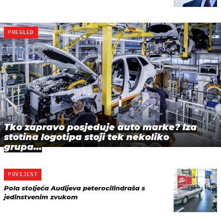
PREGLED
Tko zapravo posjeduje auto marke? Iza
stotina logotipa stoji tek nekoliko
grupa…
POVIJEST
Pola stoljeća Audijeva peterocilindraša s
jedinstvenim zvukom