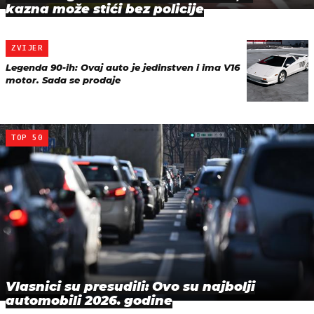
kazna može stići bez policije
ZVIJER
Legenda 90-ih: Ovaj auto je jedinstven i ima V16
motor. Sada se prodaje
TOP 50
Vlasnici su presudili: Ovo su najbolji
automobili 2026. godine