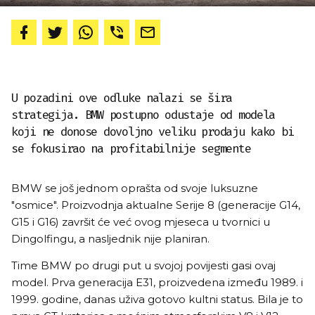
U pozadini ove odluke nalazi se šira
strategija. BMW postupno odustaje od modela
koji ne donose dovoljno veliku prodaju kako bi
se fokusirao na profitabilnije segmente
BMW se još jednom oprašta od svoje luksuzne
"osmice". Proizvodnja aktualne Serije 8 (generacije G14,
G15 i G16) završit će već ovog mjeseca u tvornici u
Dingolfingu, a nasljednik nije planiran.
Time BMW po drugi put u svojoj povijesti gasi ovaj
model. Prva generacija E31, proizvedena između 1989. i
1999. godine, danas uživa gotovo kultni status. Bila je to