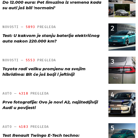
Do 12.000 eura: Pet limuzina iz vremena kada
su auti još bili 'normalni'
2
NOVOSTI —
5893
PREGLEDA
Test: U kakvom je stanju baterija električnog
auta nakon 220.000 km?
3
NOVOSTI —
5553
PREGLEDA
Toyota radi veliku promjenu na svojim
hibridima: Bit će još bolji i jeftiniji
4
AUTO —
4318
PREGLEDA
Prve fotografije: Ovo je novi A2, najštedljiviji
Audi u povijesti
5
AUTO —
4183
PREGLEDA
Test Renault Twingo E-Tech techno: