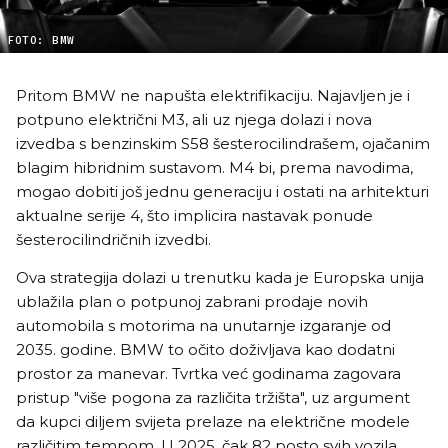
FOTO: BMW
Pritom BMW ne napušta elektrifikaciju. Najavljen je i
potpuno električni M3, ali uz njega dolazi i nova
izvedba s benzinskim S58 šesterocilindrašem, ojačanim
blagim hibridnim sustavom. M4 bi, prema navodima,
mogao dobiti još jednu generaciju i ostati na arhitekturi
aktualne serije 4, što implicira nastavak ponude
šesterocilindričnih izvedbi.
Ova strategija dolazi u trenutku kada je Europska unija
ublažila plan o potpunoj zabrani prodaje novih
automobila s motorima na unutarnje izgaranje od
2035. godine. BMW to očito doživljava kao dodatni
prostor za manevar. Tvrtka već godinama zagovara
pristup "više pogona za različita tržišta", uz argument
da kupci diljem svijeta prelaze na električne modele
različitim tempom. U 2025. čak 82 posto svih vozila