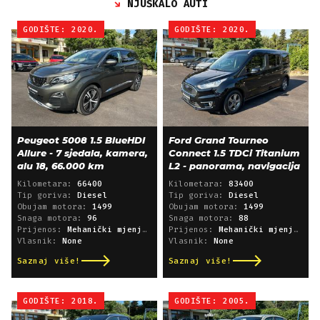
NJUŠKALO AUTI
GODIŠTE: 2020.
GODIŠTE: 2020.
Peugeot 5008 1.5 BlueHDI
Ford Grand Tourneo
Allure - 7 sjedala, kamera,
Connect 1.5 TDCi Titanium
alu 18, 66.000 km
L2 - panorama, navigacija
Kilometara:
66400
Kilometara:
83400
Tip goriva:
Diesel
Tip goriva:
Diesel
Obujam motora:
1499
Obujam motora:
1499
Snaga motora:
96
Snaga motora:
88
Prijenos:
Mehanički mjenjač
Prijenos:
Mehanički mjenjač
Vlasnik:
None
Vlasnik:
None
Saznaj više!
Saznaj više!
GODIŠTE: 2018.
GODIŠTE: 2005.