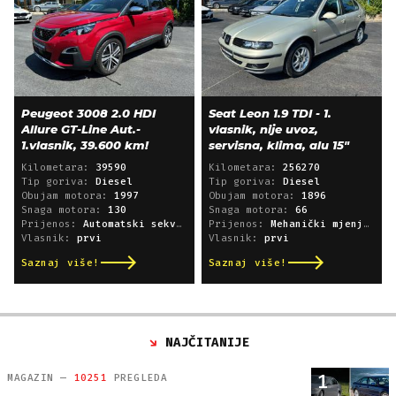
Peugeot 3008 2.0 HDI
Seat Leon 1.9 TDI - 1.
Allure GT-Line Aut.-
vlasnik, nije uvoz,
1.vlasnik, 39.600 km!
servisna, klima, alu 15"
Kilometara:
39590
Kilometara:
256270
Tip goriva:
Diesel
Tip goriva:
Diesel
Obujam motora:
1997
Obujam motora:
1896
Snaga motora:
130
Snaga motora:
66
Prijenos:
Automatski sekvencijski
Prijenos:
Mehanički mjenjač
Vlasnik:
prvi
Vlasnik:
prvi
Saznaj više!
Saznaj više!
NAJČITANIJE
1
MAGAZIN —
10251
PREGLEDA