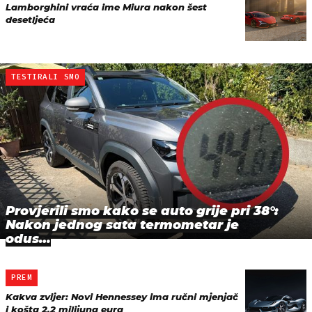
Lamborghini vraća ime Miura nakon šest
desetljeća
TESTIRALI SMO
Provjerili smo kako se auto grije pri 38°:
Nakon jednog sata termometar je
odus…
PREM
Kakva zvijer: Novi Hennessey ima ručni mjenjač
i košta 2,2 milijuna eura