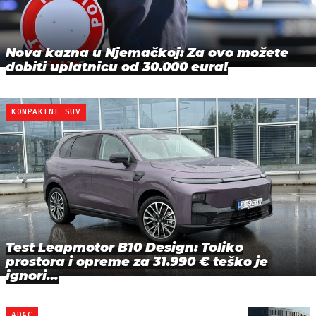
Nova kazna u Njemačkoj: Za ovo možete
dobiti uplatnicu od 30.000 eura!
KOMPAKTNI SUV
Test Leapmotor B10 Design: Toliko
prostora i opreme za 31.990 € teško je
ignori…
ADAC