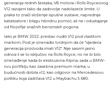
generacija rednih šestaka, V8 motora i Rolls Royceovog
V12 razvijeni tako da zadovolje nadolazeće limite. U
praksi to znači složenije ispušne sustave, naprednije
katalizatore i blagu hibridnu pomoć, ali ne i odustajanje
od filozofije snažnih benzinskih pogona.
Iako je BMW 2022. prestao nuditi V12 pod vlastitom
markom, Post je iznenadio tvrdnjom da će "sljedeća
generacija proizvoda imati V12". Nije sasvim jasno
odnosi li se to isključivo na Rolls Royce, no ne bi bilo
iznenađenje kada bi ekskluzivna Alpina, sada u BMW-
ovu portfelju kao zasebna premium marka, u
budućnosti dobila v12, kao odgovor na Mercedesovu
politiku koja zadržava V12 u Maybachu S 680.