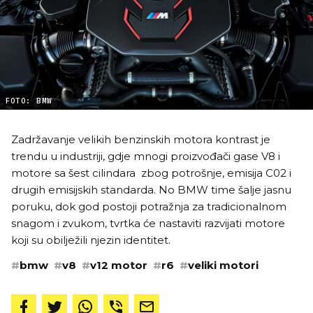
FOTO: BMW
Zadržavanje velikih benzinskih motora kontrast je
trendu u industriji, gdje mnogi proizvođači gase V8 i
motore sa šest cilindara zbog potrošnje, emisija C02 i
drugih emisijskih standarda. No BMW time šalje jasnu
poruku, dok god postoji potražnja za tradicionalnom
snagom i zvukom, tvrtka će nastaviti razvijati motore
koji su obilježili njezin identitet.
#
bmw
#
v8
#
v12 motor
#
r6
#
veliki motori