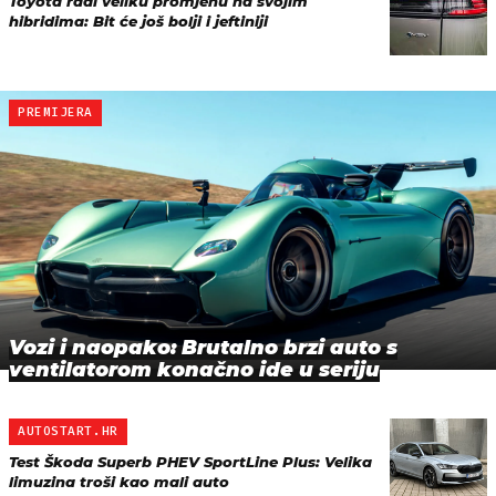
Toyota radi veliku promjenu na svojim
hibridima: Bit će još bolji i jeftiniji
PREMIJERA
Vozi i naopako: Brutalno brzi auto s
ventilatorom konačno ide u seriju
AUTOSTART.HR
Test Škoda Superb PHEV SportLine Plus: Velika
limuzina troši kao mali auto