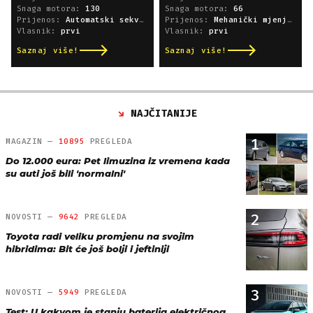
Snaga motora:
130
Snaga motora:
66
Prijenos:
Automatski sekvencijski
Prijenos:
Mehanički mjenjač
Vlasnik:
prvi
Vlasnik:
prvi
Saznaj više!
Saznaj više!
NAJČITANIJE
1
MAGAZIN —
10895
PREGLEDA
Do 12.000 eura: Pet limuzina iz vremena kada
su auti još bili 'normalni'
2
NOVOSTI —
9642
PREGLEDA
Toyota radi veliku promjenu na svojim
hibridima: Bit će još bolji i jeftiniji
3
NOVOSTI —
5949
PREGLEDA
Test: U kakvom je stanju baterija električnog