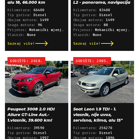
alu 18, 66.000 km
L2 - panorama, navigacija
Kilometara:
66400
Kilometara:
83400
Tip goriva:
Diesel
Tip goriva:
Diesel
Obujam motora:
1499
Obujam motora:
1499
Snaga motora:
96
Snaga motora:
88
Prijenos:
Mehanički mjenjač
Prijenos:
Mehanički mjenjač
Vlasnik:
None
Vlasnik:
None
Saznaj više!
Saznaj više!
GODIŠTE: 2018.
GODIŠTE: 2005.
Peugeot 3008 2.0 HDI
Seat Leon 1.9 TDI - 1.
Allure GT-Line Aut.-
vlasnik, nije uvoz,
1.vlasnik, 39.600 km!
servisna, klima, alu 15"
Kilometara:
39590
Kilometara:
256270
Tip goriva:
Diesel
Tip goriva:
Diesel
Obujam motora:
1997
Obujam motora:
1896