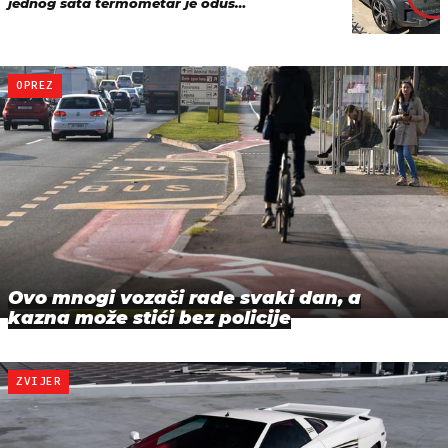
jednog sata termometar je odus…
OPREZ
Ovo mnogi vozači rade svaki dan, a
kazna može stići bez policije
ZVIJER