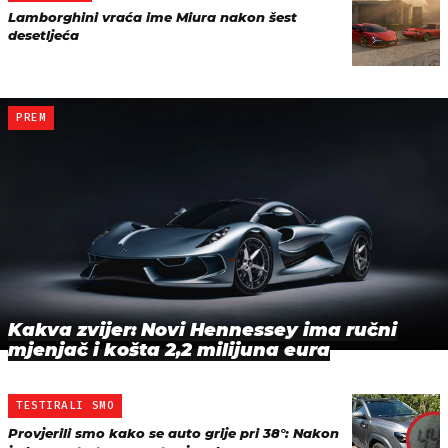
Lamborghini vraća ime Miura nakon šest
desetljeća
PREM
Kakva zvijer: Novi Hennessey ima ručni
mjenjač i košta 2,2 milijuna eura
TESTIRALI SMO
Provjerili smo kako se auto grije pri 38°: Nakon