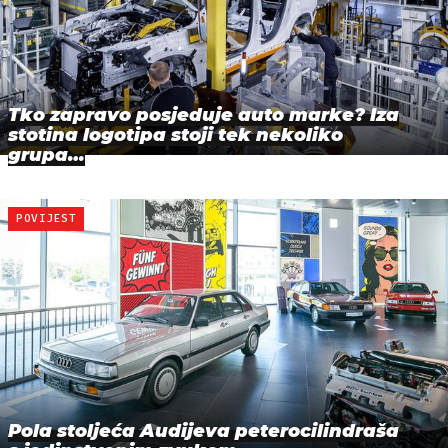
Tko zapravo posjeduje auto marke? Iza
stotina logotipa stoji tek nekoliko
grupa…
POVIJEST
Pola stoljeća Audijeva peterocilindraša