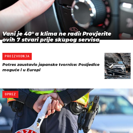
Vani je 40° a klima ne radi: Provjerite
ovih 7 stvari prije skupog servisa
PROIZVODNJA
Potres zaustavio japanske tvornice: Posljedice
moguće i u Europi
OPREZ