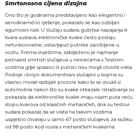
Smrtonosna cijena dizajna
Ono što je godinama predstavljano kao elegantno i
aerodinamično rješenje, pokazalo se kao ozbiljan
sigurnosni rizik. U slučaju sudara, gubitka napajanja ili
kvara sustava, elektroničke kvake često postaju
nefunkcionalne, ostavljajući putnike zarobljene u
vozilu. Prema izvješćima, zabilježeno je najmanje
petnaest smrtnih slučajeva u nesrećama s Teslinim
vozilima gdje spasioci ili putnici nisu mogli otvoriti vrata.
Postoje i brojni dokumentirani slučajevi u kojima su
vlasnici morali razbijati prozore kako bi se izvukli iz
automobila nakon što su kvake otkazale. Istraživanja su
pokazala da elektroničke kvake imaju osam puta veću
stopu kvarova od klasičnih mehaničkih, dok su testovi
sudara pokazali da se vrata na takvim vozilima
uspješno otvaraju u samo 67 posto slučajeva, za razliku
od 98 posto kod vozila s mehaničkim kvakama.