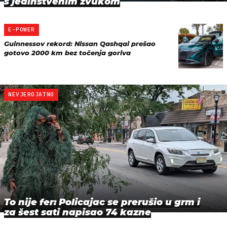
s jedinstvenim zvukom
E-POWER
Guinnessov rekord: Nissan Qashqai prešao
gotovo 2000 km bez točenja goriva
NEVJEROJATNO
To nije fer: Policajac se prerušio u grm i
za šest sati napisao 74 kazne