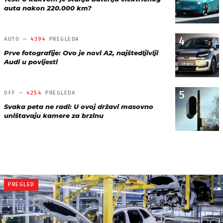
auta nakon 220.000 km?
4
AUTO —
4394
PREGLEDA
Prve fotografije: Ovo je novi A2, najštedljiviji
Audi u povijesti
5
OFF —
4254
PREGLEDA
Svaka peta ne radi: U ovoj državi masovno
uništavaju kamere za brzinu
PREGLED