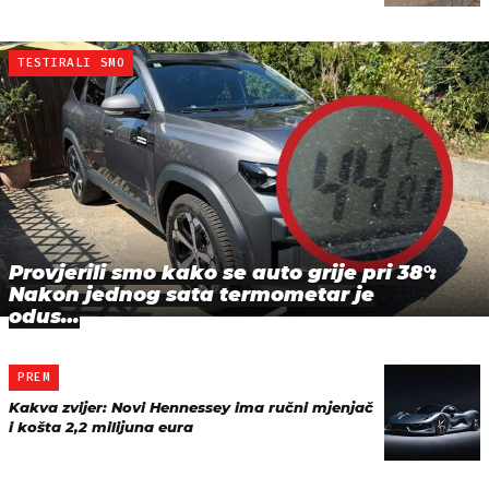
TESTIRALI SMO
Provjerili smo kako se auto grije pri 38°:
Nakon jednog sata termometar je
odus…
PREM
Kakva zvijer: Novi Hennessey ima ručni mjenjač
i košta 2,2 milijuna eura