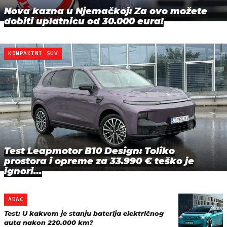
Nova kazna u Njemačkoj: Za ovo možete
dobiti uplatnicu od 30.000 eura!
KOMPAKTNI SUV
Test Leapmotor B10 Design: Toliko
prostora i opreme za 33.990 € teško je
ignori…
ADAC
Test: U kakvom je stanju baterija električnog
auta nakon 220.000 km?