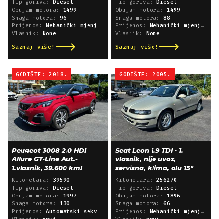
Tip goriva:
Diesel
Tip goriva:
Diesel
Obujam motora:
1499
Obujam motora:
1499
Snaga motora:
96
Snaga motora:
88
Prijenos:
Mehanički mjenjač
Prijenos:
Mehanički mjenjač
Vlasnik:
None
Vlasnik:
None
Saznaj više!
Saznaj više!
GODIŠTE: 2018.
GODIŠTE: 2005.
Peugeot 3008 2.0 HDI
Seat Leon 1.9 TDI - 1.
Allure GT-Line Aut.-
vlasnik, nije uvoz,
1.vlasnik, 39.600 km!
servisna, klima, alu 15"
Kilometara:
39590
Kilometara:
256270
Tip goriva:
Diesel
Tip goriva:
Diesel
Obujam motora:
1997
Obujam motora:
1896
Snaga motora:
130
Snaga motora:
66
Prijenos:
Automatski sekvencijski
Prijenos:
Mehanički mjenjač