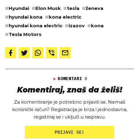
#
Hyundai
#
Elon Musk
#
tesla
#
ženeva
#
hyundai kona
#
kona electric
#
hyundai kona electric
#
izazov
#
kona
#
Tesla Motors
KOMENTARI
0
Komentiraj, znaš da želiš!
Za komentiranje je potrebno prijaviti se. Nemaš
korisnički račun? Registracija je brza i jednostavna,
registriraj se i uključi u raspravu.
PRIJAVI SE!