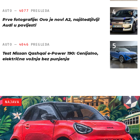
4
AUTO —
4077
PREGLEDA
Prve fotografije: Ovo je novi A2, najštedljiviji
Audi u povijesti
5
AUTO —
4046
PREGLEDA
Test Nissan Qashqai e-Power 190: Genijalno,
električna vožnja bez punjenja
NAJAVA