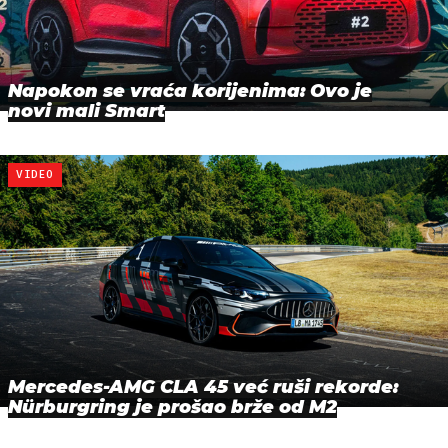
Napokon se vraća korijenima: Ovo je
novi mali Smart
VIDEO
Mercedes-AMG CLA 45 već ruši rekorde:
Nürburgring je prošao brže od M2