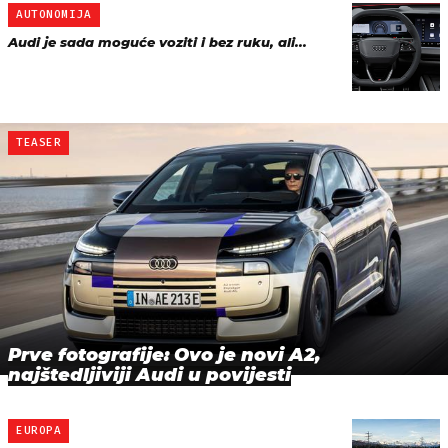
AUTONOMIJA
Audi je sada moguće voziti i bez ruku, ali...
TEASER
Prve fotografije: Ovo je novi A2,
najštedljiviji Audi u povijesti
EUROPA