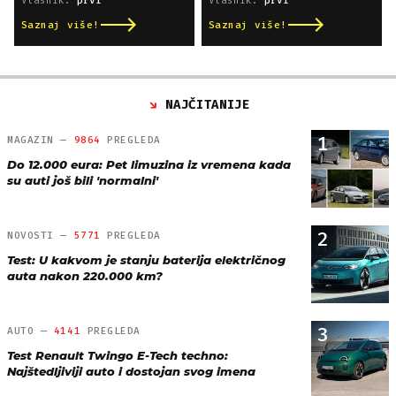
Vlasnik:
prvi
Vlasnik:
prvi
Saznaj više!
Saznaj više!
NAJČITANIJE
1
MAGAZIN —
9864
PREGLEDA
Do 12.000 eura: Pet limuzina iz vremena kada
su auti još bili 'normalni'
2
NOVOSTI —
5771
PREGLEDA
Test: U kakvom je stanju baterija električnog
auta nakon 220.000 km?
3
AUTO —
4141
PREGLEDA
Test Renault Twingo E-Tech techno:
Najštedljiviji auto i dostojan svog imena