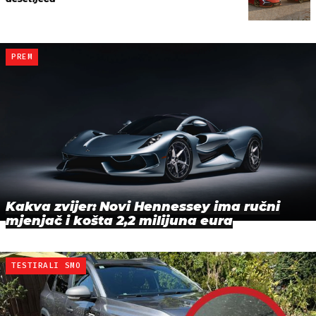
PREM
Kakva zvijer: Novi Hennessey ima ručni
mjenjač i košta 2,2 milijuna eura
TESTIRALI SMO