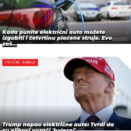
Kada punite električni auto možete
izgubiti i četvrtinu plaćene struje. Evo
zaš…
TIPIČNO DONALD
Trump napao električne aute: Tvrdi da
su njihovi vozači 'bolesni'