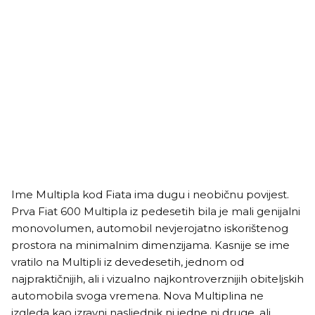
Ime Multipla kod Fiata ima dugu i neobičnu povijest.
Prva Fiat 600 Multipla iz pedesetih bila je mali genijalni
monovolumen, automobil nevjerojatno iskorištenog
prostora na minimalnim dimenzijama. Kasnije se ime
vratilo na Multipli iz devedesetih, jednom od
najpraktičnijih, ali i vizualno najkontroverznijih obiteljskih
automobila svoga vremena. Nova Multiplina ne
izgleda kao izravni nasljednik ni jedne ni druge, ali