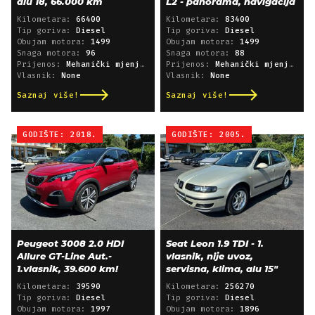
alu 18, 66.000 km
L2 - panorama, navigacija
Kilometara:
66400
Kilometara:
83400
Tip goriva:
Diesel
Tip goriva:
Diesel
Obujam motora:
1499
Obujam motora:
1499
Snaga motora:
96
Snaga motora:
88
Prijenos:
Mehanički mjenjač
Prijenos:
Mehanički mjenjač
Vlasnik:
None
Vlasnik:
None
Saznaj više!
Saznaj više!
GODIŠTE: 2018.
GODIŠTE: 2005.
Peugeot 3008 2.0 HDI
Seat Leon 1.9 TDI - 1.
Allure GT-Line Aut.-
vlasnik, nije uvoz,
1.vlasnik, 39.600 km!
servisna, klima, alu 15"
Kilometara:
39590
Kilometara:
256270
Tip goriva:
Diesel
Tip goriva:
Diesel
Obujam motora:
1997
Obujam motora:
1896