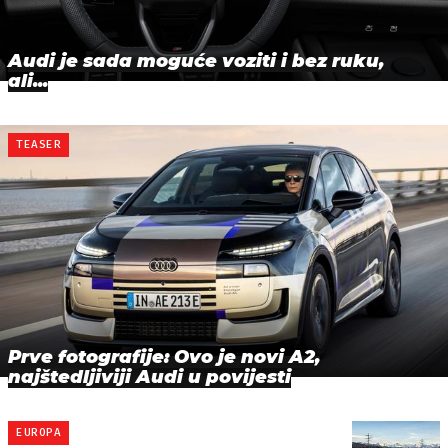
Audi je sada moguće voziti i bez ruku,
ali...
TEASER
Prve fotografije: Ovo je novi A2,
najštedljiviji Audi u povijesti
EUROPA