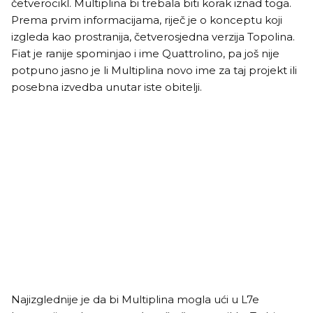
četverocikl. Multiplina bi trebala biti korak iznad toga.
Prema prvim informacijama, riječ je o konceptu koji
izgleda kao prostranija, četverosjedna verzija Topolina.
Fiat je ranije spominjao i ime Quattrolino, pa još nije
potpuno jasno je li Multiplina novo ime za taj projekt ili
posebna izvedba unutar iste obitelji.
Najizglednije je da bi Multiplina mogla ući u L7e