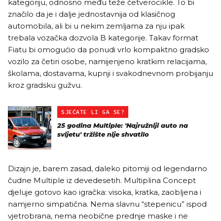
kategoriju, odnosno među teže četverocikle. To bi
značilo da je i dalje jednostavnija od klasičnog
automobila, ali bi u nekim zemljama za nju ipak
trebala vozačka dozvola B kategorije. Takav format
Fiatu bi omogućio da ponudi vrlo kompaktno gradsko
vozilo za četiri osobe, namijenjeno kratkim relacijama,
školama, dostavama, kupnji i svakodnevnom probijanju
kroz gradsku gužvu.
SJEĆATE LI GA SE?
25 godina Multiple: 'Najružniji auto na
svijetu' tržište nije shvatilo
Dizajn je, barem zasad, daleko pitomiji od legendarno
čudne Multiple iz devedesetih. Multiplina Concept
djeluje gotovo kao igračka: visoka, kratka, zaobljena i
namjerno simpatična. Nema slavnu “stepenicu” ispod
vjetrobrana, nema neobične prednje maske i ne