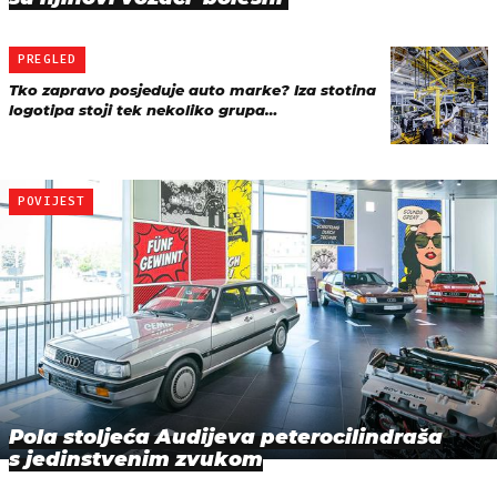
PREGLED
Tko zapravo posjeduje auto marke? Iza stotina
logotipa stoji tek nekoliko grupa…
POVIJEST
Pola stoljeća Audijeva peterocilindraša
s jedinstvenim zvukom