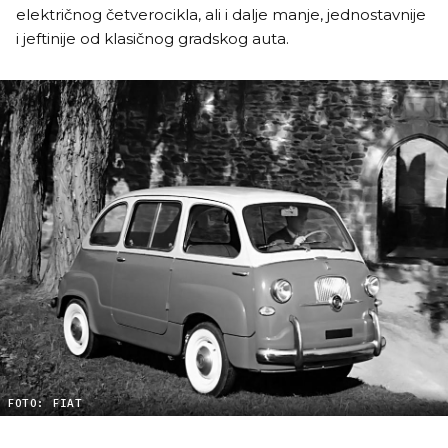
električnog četverocikla, ali i dalje manje, jednostavnije
i jeftinije od klasičnog gradskog auta.
FOTO: FIAT