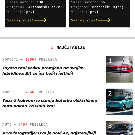
Snaga motora:
130
Snaga motora:
66
Prijenos:
Automatski sekvencijski
Prijenos:
Mehanički mjenjač
Vlasnik:
prvi
Vlasnik:
prvi
Saznaj više!
Saznaj više!
NAJČITANIJE
1
NOVOSTI —
10069
PREGLEDA
Toyota radi veliku promjenu na svojim
hibridima: Bit će još bolji i jeftiniji
2
NOVOSTI —
5966
PREGLEDA
Test: U kakvom je stanju baterija električnog
auta nakon 220.000 km?
3
AUTO —
4409
PREGLEDA
Prve fotografije: Ovo je novi A2, najštedljiviji