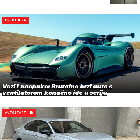
PREMIJERA
Vozi i naopako: Brutalno brzi auto s
ventilatorom konačno ide u seriju
AUTOSTART.HR