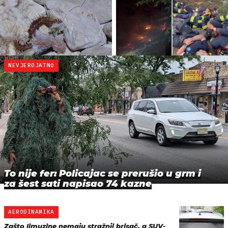
NEVJEROJATNO
To nije fer: Policajac se prerušio u grm i
za šest sati napisao 74 kazne
AERODINAMIKA
Zašto limuzine nemaju stražnji brisač, a SUV-