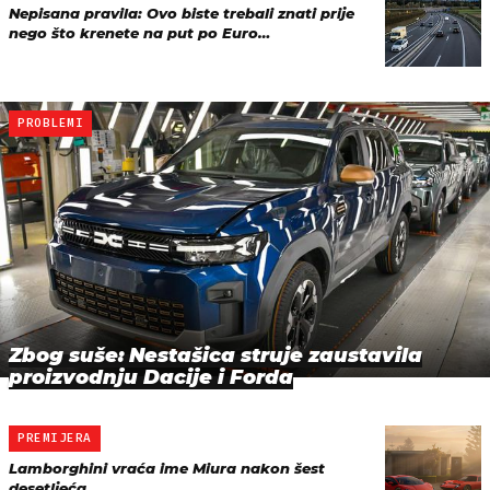
Nepisana pravila: Ovo biste trebali znati prije
nego što krenete na put po Euro…
PROBLEMI
Zbog suše: Nestašica struje zaustavila
proizvodnju Dacije i Forda
PREMIJERA
Lamborghini vraća ime Miura nakon šest
desetljeća