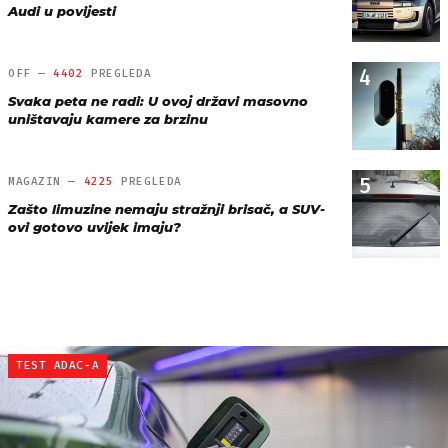
Audi u povijesti
4
OFF —
4402
PREGLEDA
Svaka peta ne radi: U ovoj državi masovno
uništavaju kamere za brzinu
5
MAGAZIN —
4225
PREGLEDA
Zašto limuzine nemaju stražnji brisač, a SUV-
ovi gotovo uvijek imaju?
TEST ADAC-A