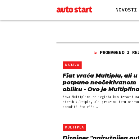
NOVOSTI
PRONAĐENO 3 RE
NAJAVA
Fiat vraća Multiplu, ali u
potpuno neočekivanom
obliku - Ovo je Multiplin
Nova Multiplina ne izgleda kao izravni na
starih Multipla, ali preuzima istu osnovn
ponuditi što više …
MULTIPLA
Dizajner "najružnijeg au