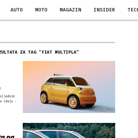
AUTO
MOTO
MAGAZIN
INSIDER
TEC
ZULTATA ZA TAG “
FIAT MULTIPLA
”
a
sljednik
u ideju -
ta na