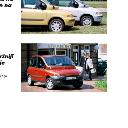
an na
žniji
je
cija u