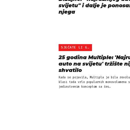
svijetu" i dalje je ponos
njega
SJEĆATE LI GA SE?
25 godina Multiple: 'Najru
auto na svijetu' tržište ni
shvatilo
Kada se pojavila, Multipla je bila revolu
klasi tada vrlo popularnih monovolumena s
jedinstvenim konceptom sa šes…