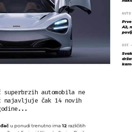
nako
AUT
Prve
A2, n
povij
OFF
Svak
drža
kame
č superbrzih automobila ne
ć najavljuje čak 14 novih
godine...
ođač
u ponudi trenutno ima
12
različitih