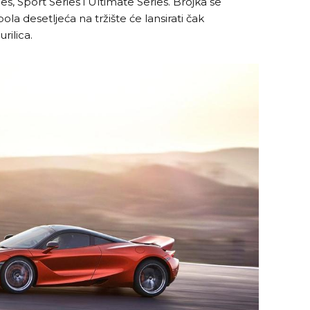
ies, Sport Series i Ultimate Series. Brojka se
pola desetljeća na tržište će lansirati čak
urilica.