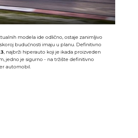
tualnih modela ide odlično, ostaje zanimljivo
 u skoroj budućnosti imaju u planu. Definitivno
23
, najbrži hiperauto koji je ikada proizveden
jedno je sigurno - na tržište definitivno
er automobil.