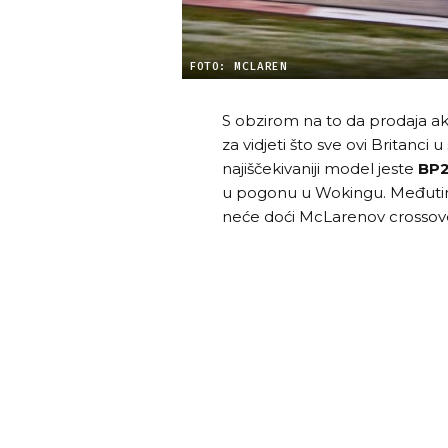
FOTO: MCLAREN
S obzirom na to da prodaja ak
za vidjeti što sve ovi Britanci
najiščekivaniji model jeste
BP
u pogonu u Wokingu. Međutim, 
neće doći McLarenov crossov