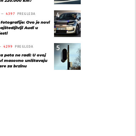
n 220.000 km?
4
O —
4397
PREGLEDA
 fotografije: Ovo je novi
ajštedljiviji Audi u
esti
5
 —
4299
PREGLEDA
a peta ne radi: U ovoj
vi masovno uništavaju
re za brzinu