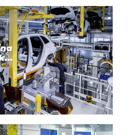
ina
k...