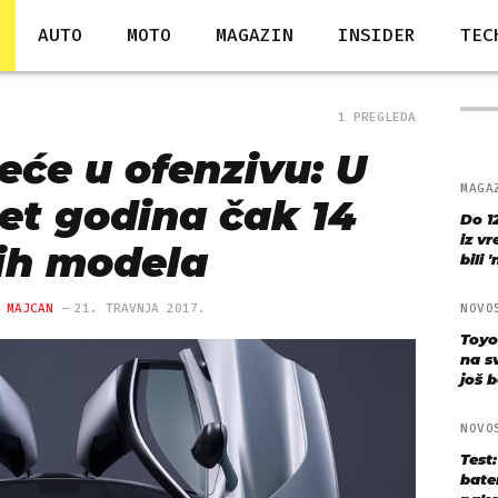
AUTO
MOTO
MAGAZIN
INSIDER
TEC
1 PREGLEDA
eće u ofenzivu: U
MAGA
pet godina čak 14
Do 1
iz v
ih modela
bili 
 MAJCAN
21. TRAVNJA 2017.
NOVO
Toyo
na s
još bo
NOVO
Test
bate