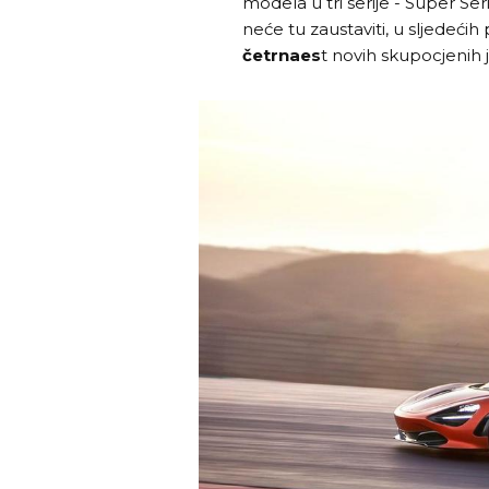
modela u tri serije - Super Ser
neće tu zaustaviti, u sljedećih 
četrnaes
t novih skupocjenih j