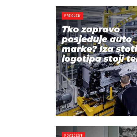
PREGLED
Tko zapravo
posjeduje auto
marke? Iza stot
logotipa stoji te
POVIJEST