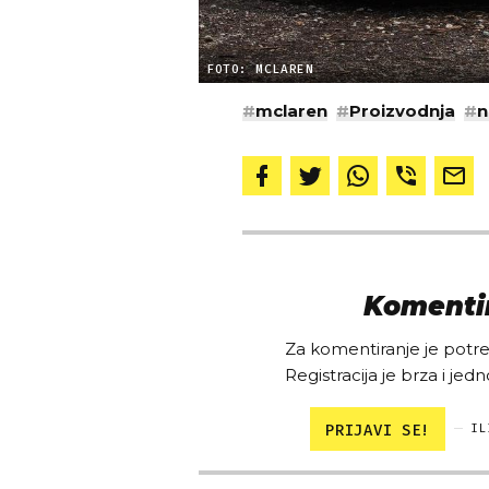
FOTO: MCLAREN
#
mclaren
#
Proizvodnja
#
n
Komentir
Za komentiranje je potreb
Registracija je brza i jedn
PRIJAVI SE!
IL