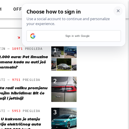
H
OFF
Sign in with Google
NAJČITANIJE
1
ZIN —
10971
PREGLEDA
2.000 eura: Pet limuzina
remena kada su auti još
'normalni'
2
STI —
9751
PREGLEDA
ta radi veliku promjenu
vojim hibridima: Bit će
lji i jeftiniji
3
STI —
5953
PREGLEDA
: U kakvom je stanju
rija električnog auta