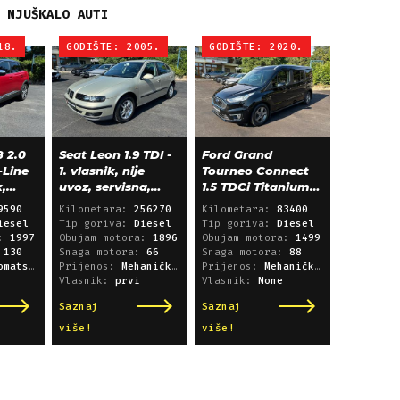
NJUŠKALO AUTI
18.
GODIŠTE: 2005.
GODIŠTE: 2020.
 2.0
Seat Leon 1.9 TDI -
Ford Grand
-Line
1. vlasnik, nije
Tourneo Connect
k,
uvoz, servisna,
1.5 TDCi Titanium
klima, alu 15"
L2 - panorama,
9590
Kilometara:
256270
Kilometara:
83400
navigacija
iesel
Tip goriva:
Diesel
Tip goriva:
Diesel
a:
1997
Obujam motora:
1896
Obujam motora:
1499
:
130
Snaga motora:
66
Snaga motora:
88
i sekvencijski
Prijenos:
Mehanički mjenjač
Prijenos:
Mehanički mjenjač
Vlasnik:
prvi
Vlasnik:
None
Saznaj
Saznaj
više!
više!