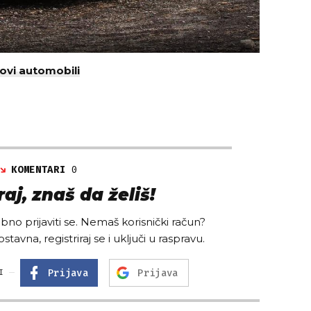
ovi automobili
KOMENTARI
0
aj, znaš da želiš!
no prijaviti se. Nemaš korisnički račun?
ostavna, registriraj se i uključi u raspravu.
Prijava
Prijava
I