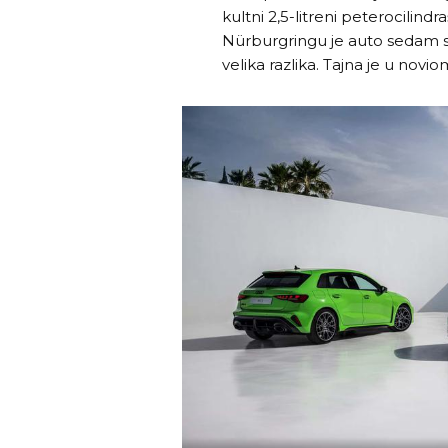
kultni 2,5-litreni peterocilin
Nürburgringu je auto sedam se
velika razlika. Tajna je u no