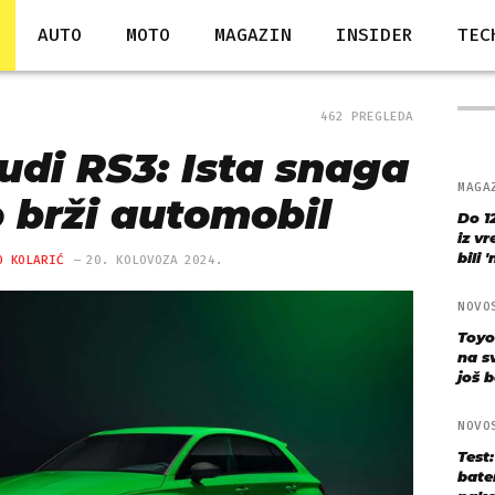
AUTO
MOTO
MAGAZIN
INSIDER
TEC
462 PREGLEDA
udi RS3: Ista snaga
MAGA
 brži automobil
Do 1
iz v
bili 
O KOLARIĆ
20. KOLOVOZA 2024.
NOVO
Toyo
na s
još bo
NOVO
Test
bate