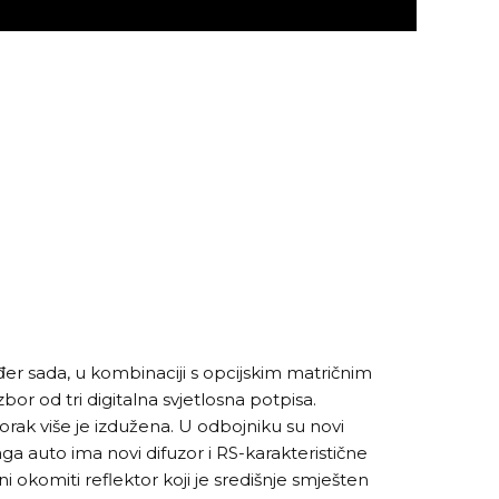
đer sada, u kombinaciji s opcijskim matričnim
bor od tri digitalna svjetlosna potpisa.
rak više je izdužena. U odbojniku su novi
traga auto ima novi difuzor i RS-karakteristične
i okomiti reflektor koji je središnje smješten