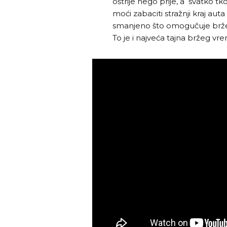
oštrije nego prije, a svatko 
moći zabaciti stražnji kraj auta
smanjeno što omogučuje brže pr
To je i najveća tajna bržeg vr