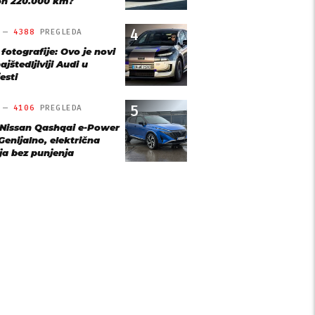
n 220.000 km?
4
O —
4388
PREGLEDA
 fotografije: Ovo je novi
ajštedljiviji Audi u
esti
5
O —
4106
PREGLEDA
 Nissan Qashqai e-Power
Genijalno, električna
ja bez punjenja