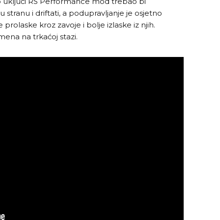
tko uključi RS Performance mod trebao bi
 u stranu i driftati, a podupravljanje je osjetno
olaske kroz zavoje i bolje izlaske iz njih.
emena na trkaćoj stazi.