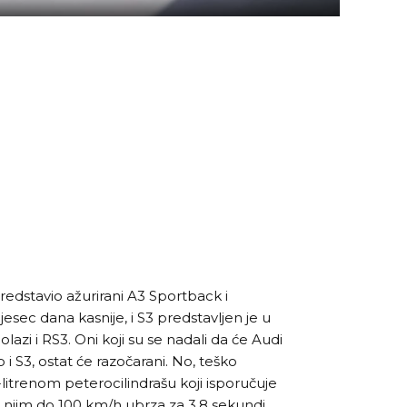
redstavio ažurirani A3 Sportback i
sec dana kasnije, i S3 predstavljen je u
azi i RS3. Oni koji su se nadali da će Audi
i S3, ostat će razočarani. No, teško
litrenom peterocilindrašu koji isporučuje
njim do 100 km/h ubrza za 3,8 sekundi.