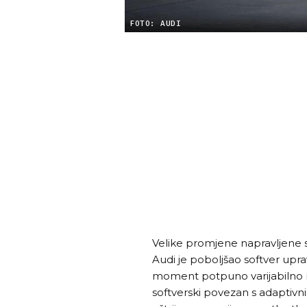
FOTO: AUDI
Velike promjene napravljene su
Audi je poboljšao softver uprav
moment potpuno varijabilno na 
softverski povezan s adaptivn