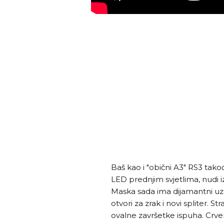
Baš kao i "obični A3" RS3 tako
LED prednjim svjetlima, nudi iz
Maska sada ima dijamantni uzo
otvori za zrak i novi spliter. S
ovalne završetke ispuha. Crven