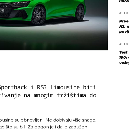
nako
AUT
Prve
A2, n
povij
AUT
Test
190: 
vožn
Sportback i RS3 Limousine biti
čivanje na mnogim tržištima do
usine su obnovljeni. Ne dobivaju više snage,
nego što su bili. Za pogon je i dalje zadužen