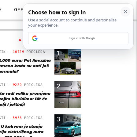
H
OFF
Sign in with Google
NAJČITANIJE
1
ZIN —
10729
PREGLEDA
2.000 eura: Pet limuzina
remena kada su auti još
'normalni'
2
STI —
9220
PREGLEDA
ta radi veliku promjenu
vojim hibridima: Bit će
lji i jeftiniji
3
STI —
5938
PREGLEDA
: U kakvom je stanju
rija električnog auta