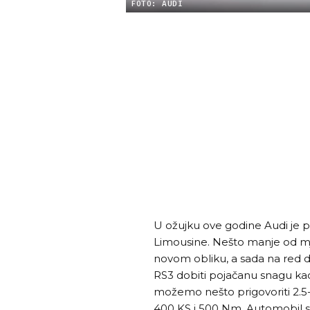
FOTO: AUDI
U ožujku ove godine Audi je p
Limousine. Nešto manje od mje
novom obliku, a sada na red dol
RS3 dobiti pojačanu snagu kao 
možemo nešto prigovoriti 2.5-
400 KS i 500 Nm. Automobil s 