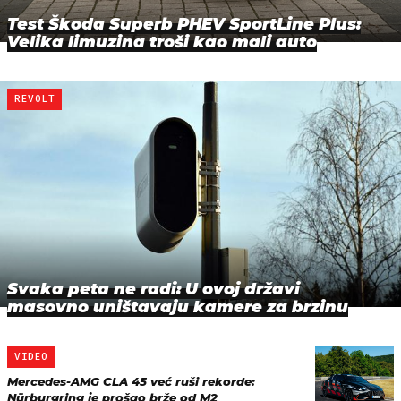
Test Škoda Superb PHEV SportLine Plus:
Velika limuzina troši kao mali auto
REVOLT
Svaka peta ne radi: U ovoj državi
masovno uništavaju kamere za brzinu
VIDEO
Mercedes-AMG CLA 45 već ruši rekorde:
Nürburgring je prošao brže od M2