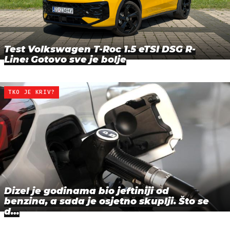
Test Volkswagen T-Roc 1.5 eTSI DSG R-
Line: Gotovo sve je bolje
TKO JE KRIV?
Dizel je godinama bio jeftiniji od
benzina, a sada je osjetno skuplji. Što se
d…