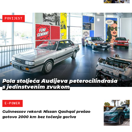
POVIJEST
Pola stoljeća Audijeva peterocilindraša
s jedinstvenim zvukom
E-POWER
Guinnessov rekord: Nissan Qashqai prešao
gotovo 2000 km bez točenja goriva