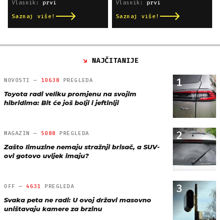
Vlasnik:
prvi
Vlasnik:
prvi
Saznaj više!
Saznaj više!
NAJČITANIJE
1
NOVOSTI —
10638
PREGLEDA
Toyota radi veliku promjenu na svojim
hibridima: Bit će još bolji i jeftiniji
2
MAGAZIN —
5088
PREGLEDA
Zašto limuzine nemaju stražnji brisač, a SUV-
ovi gotovo uvijek imaju?
3
OFF —
4631
PREGLEDA
Svaka peta ne radi: U ovoj državi masovno
uništavaju kamere za brzinu