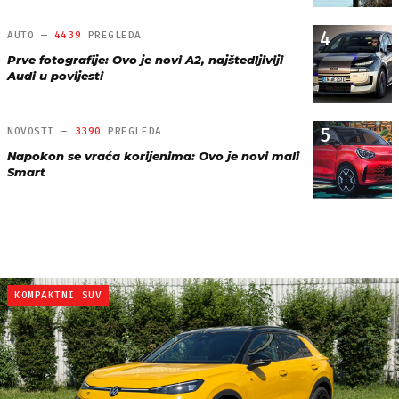
4
AUTO —
4439
PREGLEDA
Prve fotografije: Ovo je novi A2, najštedljiviji
Audi u povijesti
5
NOVOSTI —
3390
PREGLEDA
Napokon se vraća korijenima: Ovo je novi mali
Smart
KOMPAKTNI SUV