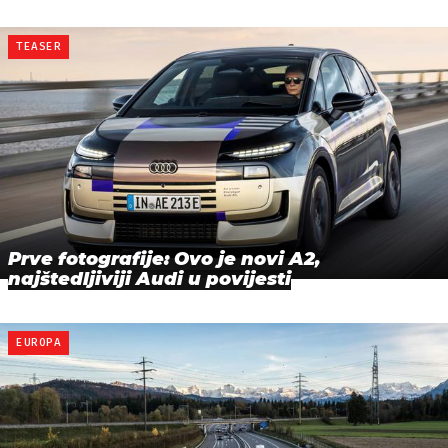
TEASER
Prve fotografije: Ovo je novi A2,
najštedljiviji Audi u povijesti
EUROPA