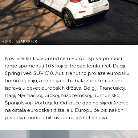
FOTO: LEAPMOTOR
Novi Stellantisov brend će u Europi isprva ponuditi
ranije spomenuti T03 koji bi trebao konkurirati Daciji
Spring i veći SUV C10. Auti trenutno prolaze europsku
homologaciju, a prodaja bi trebala započeti u rujnu,
isprava u devet europskih država: Belgiji, Francuskoj,
Italiji, Njemačkoj, Grčkoj, Nizozemskoj, Rumunjskoj,
Španjolskoj i Portugalu. Od iduće godine slijedi širenje i
na ostala europska tržišta, a u Europu će biti nakon
prva dva modela biti uvedena još četiri nova.