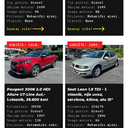
Tip goriva:
Diesel
Tip goriva:
Diesel
Obujam motora:
1499
Obujam motora:
1499
Snaga motora:
96
Snaga motora:
88
Prijenos:
Mehanički mjenjač
Prijenos:
Mehanički mjenjač
Vlasnik:
None
Vlasnik:
None
Saznaj više!
Saznaj više!
GODIŠTE: 2018.
GODIŠTE: 2005.
Peugeot 3008 2.0 HDI
Seat Leon 1.9 TDI - 1.
Allure GT-Line Aut.-
vlasnik, nije uvoz,
1.vlasnik, 39.600 km!
servisna, klima, alu 15"
Kilometara:
39590
Kilometara:
256270
Tip goriva:
Diesel
Tip goriva:
Diesel
Obujam motora:
1997
Obujam motora:
1896
Snaga motora:
130
Snaga motora:
66
Prijenos:
Automatski sekvencijski
Prijenos:
Mehanički mjenjač