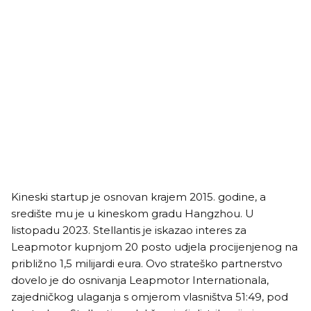
Kineski startup je osnovan krajem 2015. godine, a
središte mu je u kineskom gradu Hangzhou. U
listopadu 2023. Stellantis je iskazao interes za
Leapmotor kupnjom 20 posto udjela procijenjenog na
približno 1,5 milijardi eura. Ovo strateško partnerstvo
dovelo je do osnivanja Leapmotor Internationala,
zajedničkog ulaganja s omjerom vlasništva 51:49, pod