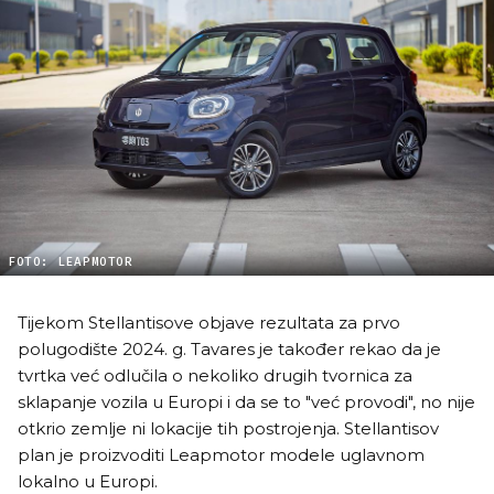
FOTO: LEAPMOTOR
Tijekom Stellantisove objave rezultata za prvo
polugodište 2024. g. Tavares je također rekao da je
tvrtka već odlučila o nekoliko drugih tvornica za
sklapanje vozila u Europi i da se to "već provodi", no nije
otkrio zemlje ni lokacije tih postrojenja. Stellantisov
plan je proizvoditi Leapmotor modele uglavnom
lokalno u Europi.