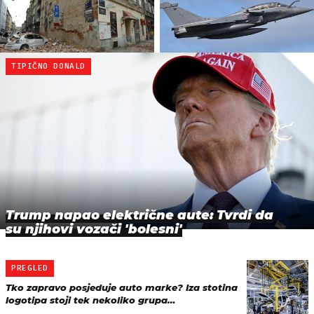
TIPIČNO DONALD
Trump napao električne aute: Tvrdi da
su njihovi vozači 'bolesni'
PREGLED
Tko zapravo posjeduje auto marke? Iza stotina
logotipa stoji tek nekoliko grupa…