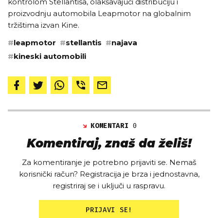
kontrolom Stellantisa, olakšavajući distribuciju i
proizvodnju automobila Leapmotor na globalnim
tržištima izvan Kine.
#
leapmotor
#
stellantis
#
najava
#
kineski automobili
KOMENTARI
0
Komentiraj, znaš da želiš!
Za komentiranje je potrebno prijaviti se. Nemaš
korisnički račun? Registracija je brza i jednostavna,
registriraj se i uključi u raspravu.
PRIJAVI SE!