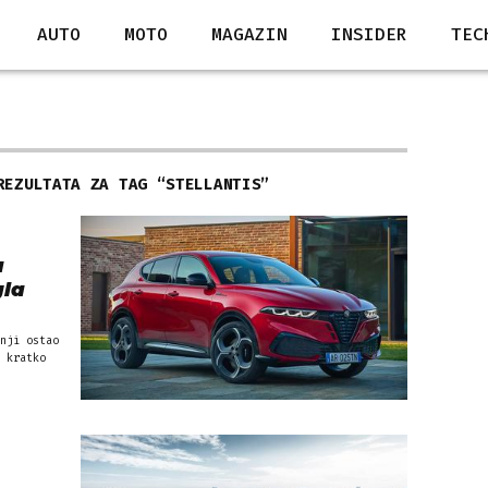
AUTO
MOTO
MAGAZIN
INSIDER
TEC
REZULTATA ZA TAG “
STELLANTIS
”
a
gla
nji ostao
 kratko