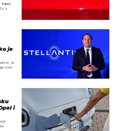
 Romeo
li s
ko je
antis je
ga nisu
sku
Opel i
oje
ra