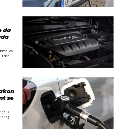
o da
ada
Problem
 tome
Nakon
nt se
ija i
lskog