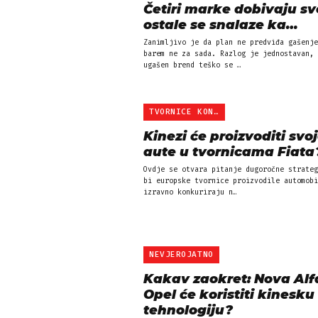
Četiri marke dobivaju sv
ostale se snalaze ka…
Zanimljivo je da plan ne predviđa gašenje
barem ne za sada. Razlog je jednostavan, 
ugašen brend teško se …
TVORNICE KONKURENCIJI
Kinezi će proizvoditi svo
aute u tvornicama Fiata
Ovdje se otvara pitanje dugoročne strateg
bi europske tvornice proizvodile automobi
izravno konkuriraju n…
NEVJEROJATNO
Kakav zaokret: Nova Alfa
Opel će koristiti kinesku
tehnologiju?