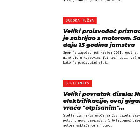
širenje suradnje s kineskim Le…
SUDSKA TUŽBA
Veliki proizvođač prizna
je zabrljao s motorom. S
daju 15 godina jamstva
Spor je započeo još krajem 2021. godine. 
nije bio u kvarovima ili trajnosti, već u
kako je proizvođač služ…
STELLANTIS
Veliki povratak dizela: 
elektrifikacije, ovaj giga
vraća "otpisanim"…
Stellantis nakon uvođenja 2.2 dizela razv
potpuno novu generaciju 1.6-litrenog dize
motora usklađenog s normo…