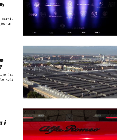
e,
 marki,
jednom
je
?
ije jer
le koji
 i