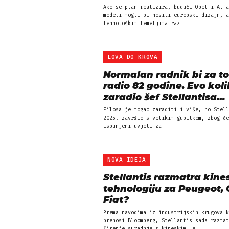
Ako se plan realizira, budući Opel i Alfa
modeli mogli bi nositi europski dizajn, a
tehnološkim temeljima raz…
LOVA DO KROVA
Normalan radnik bi za to
radio 82 godine. Evo koli
zaradio šef Stellantisa…
Filosa je mogao zaraditi i više, no Stell
2025. završio s velikim gubitkom, zbog če
ispunjeni uvjeti za …
NOVA IDEJA
Stellantis razmatra kine
tehnologiju za Peugeot, 
Fiat?
Prema navodima iz industrijskih krugova k
prenosi Bloomberg, Stellantis sada razmat