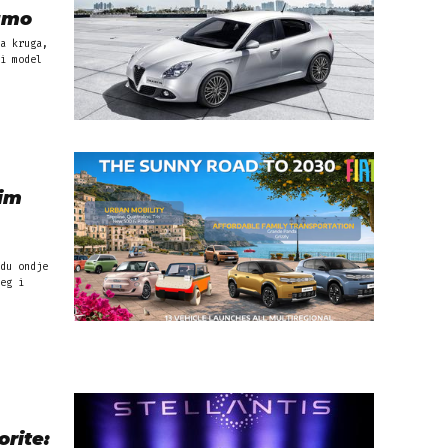
namo
a kruga,
i model
nim
du ondje
eg i
orite: