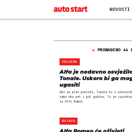
NOVOSTI
PRONAĐENO 44 
ODLAZAK
Alfa je nedavno osvježil
Tonale. Uskoro bi ga mo
ugasiti
Ako se plan potvrdi, Tonale bi u proizvod
samo oko pet i pol godina. To je izuzetno
za Alfu Romeo
NAJAVA
Alfa Romeo će oživjeti