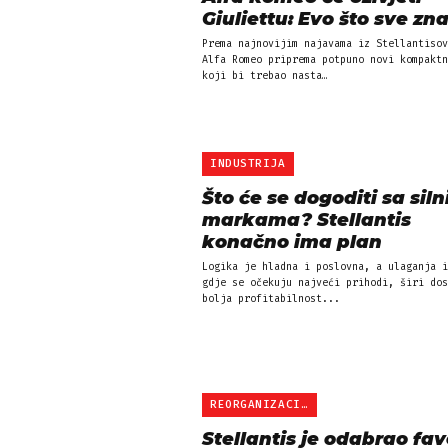
Giuliettu: Evo što sve z
Prema najnovijim najavama iz Stellantisov
Alfa Romeo priprema potpuno novi kompaktn
koji bi trebao nasta…
INDUSTRIJA
Što će se dogoditi sa sil
markama? Stellantis
konačno ima plan
Logika je hladna i poslovna, a ulaganja i
gdje se očekuju najveći prihodi, širi dos
bolja profitabilnost...
REORGANIZACIJA
Stellantis je odabrao fav