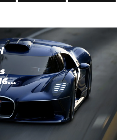
i
s
6...