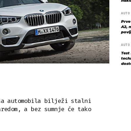
nako
AUT
Prve
A2, n
povij
AUT
Test
techn
dost
sa automobila bilježi stalni
aredom, a bez sumnje će tako
.