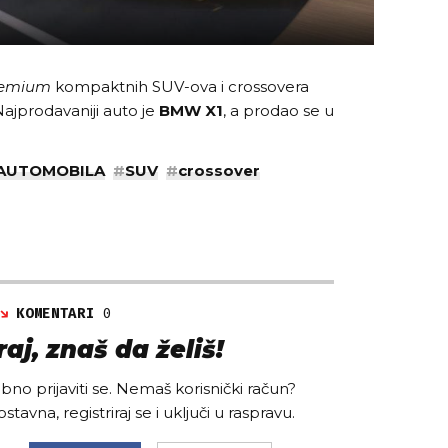
emium
kompaktnih SUV-ova i crossovera
Najprodavaniji auto je
BMW X1
, a prodao se u
 AUTOMOBILA
#
SUV
#
crossover
KOMENTARI
0
aj, znaš da želiš!
no prijaviti se. Nemaš korisnički račun?
ostavna, registriraj se i uključi u raspravu.