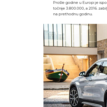
Prošle godine u Europi je isp
točnije 3.800.000, a 2016. zab
na prethodnu godinu.