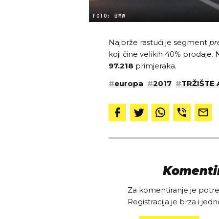
FOTO: BMW
Najbrže rastući je segment
pr
koji čine velikih 40% prodaje. 
97.218
primjeraka.
#
europa
#
2017
#
TRŽIŠTE
Komentir
Za komentiranje je potreb
Registracija je brza i jedn