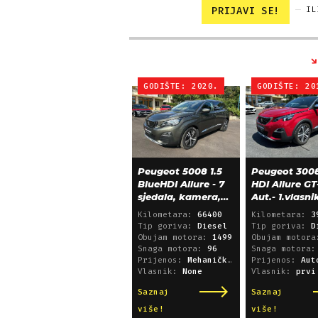
PRIJAVI SE!
IL
GODIŠTE: 2020.
GODIŠTE: 20
Peugeot 5008 1.5
Peugeot 3008
BlueHDI Allure - 7
HDI Allure GT
sjedala, kamera,
Aut.- 1.vlasni
alu 18, 66.000 km
39.600 km!
Kilometara:
66400
Kilometara:
3
Tip goriva:
Diesel
Tip goriva:
D
Obujam motora:
1499
Obujam motor
Snaga motora:
96
Snaga motora
Prijenos:
Mehanički mjenjač
Prijenos:
Automatsk
Vlasnik:
None
Vlasnik:
prvi
Saznaj
Saznaj
više!
više!