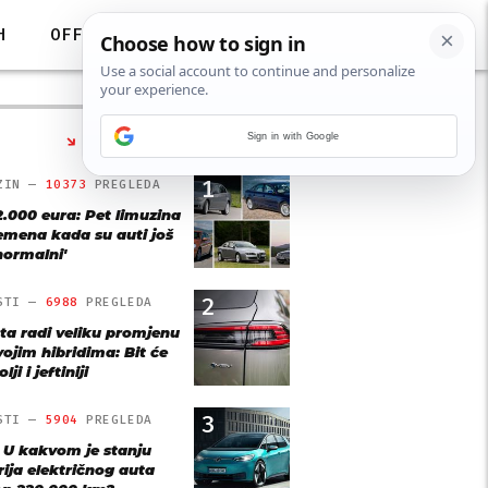
H
OFF
Sign in with Google
NAJČITANIJE
1
ZIN —
10373
PREGLEDA
2.000 eura: Pet limuzina
remena kada su auti još
'normalni'
2
STI —
6988
PREGLEDA
ta radi veliku promjenu
vojim hibridima: Bit će
lji i jeftiniji
3
STI —
5904
PREGLEDA
: U kakvom je stanju
rija električnog auta