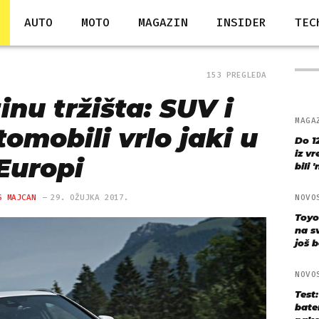
AUTO
MOTO
MAGAZIN
INSIDER
TEC
153 PREGLEDA
inu tržišta: SUV i
MAGA
omobili vrlo jaki u
Do 1
iz v
Europi
bili 
S MAJCAN
29. OŽUJKA 2017.
NOVO
Toyo
na s
još bo
NOVO
Test
bate