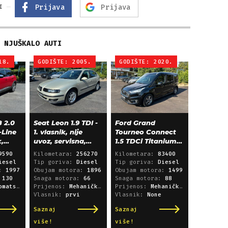
Prijava
Prijava
I
NJUŠKALO AUTI
18.
GODIŠTE: 2005.
GODIŠTE: 2020.
 2.0
Seat Leon 1.9 TDI -
Ford Grand
-Line
1. vlasnik, nije
Tourneo Connect
k,
uvoz, servisna,
1.5 TDCi Titanium
klima, alu 15"
L2 - panorama,
9590
Kilometara:
256270
Kilometara:
83400
navigacija
iesel
Tip goriva:
Diesel
Tip goriva:
Diesel
a:
1997
Obujam motora:
1896
Obujam motora:
1499
:
130
Snaga motora:
66
Snaga motora:
88
i sekvencijski
Prijenos:
Mehanički mjenjač
Prijenos:
Mehanički mjenjač
Vlasnik:
prvi
Vlasnik:
None
Saznaj
Saznaj
više!
više!