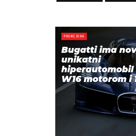
PREMIJERA
Bugatti ima nov
unikatni
hiperautomobil 
W16 motorom i 1