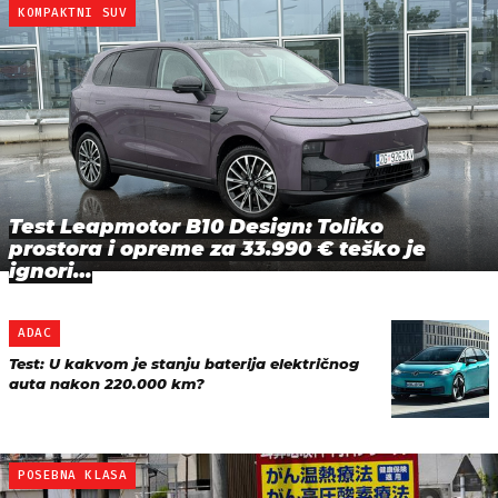
KOMPAKTNI SUV
Test Leapmotor B10 Design: Toliko
prostora i opreme za 33.990 € teško je
ignori…
ADAC
Test: U kakvom je stanju baterija električnog
auta nakon 220.000 km?
POSEBNA KLASA