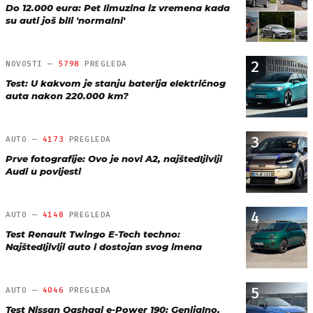
Do 12.000 eura: Pet limuzina iz vremena kada
su auti još bili 'normalni'
2
NOVOSTI —
5798
PREGLEDA
Test: U kakvom je stanju baterija električnog
auta nakon 220.000 km?
3
AUTO —
4173
PREGLEDA
Prve fotografije: Ovo je novi A2, najštedljiviji
Audi u povijesti
4
AUTO —
4148
PREGLEDA
Test Renault Twingo E-Tech techno:
Najštedljiviji auto i dostojan svog imena
5
AUTO —
4046
PREGLEDA
Test Nissan Qashqai e-Power 190: Genijalno,