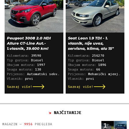
Peugeot 3008 2.0 HDI
Seat Leon 1.9 TDI - 1.
Allure GT-Line Aut.-
vlasnik, nije uvoz,
1.vlasnik, 39.600 km!
servisna, klima, alu 15"
Kilometara:
39590
Kilometara:
256270
Tip goriva:
Diesel
Tip goriva:
Diesel
Obujam motora:
1997
Obujam motora:
1896
Snaga motora:
130
Snaga motora:
66
Prijenos:
Automatski sekvencijski
Prijenos:
Mehanički mjenjač
Vlasnik:
prvi
Vlasnik:
prvi
Saznaj više!
Saznaj više!
NAJČITANIJE
1
MAGAZIN —
9956
PREGLEDA