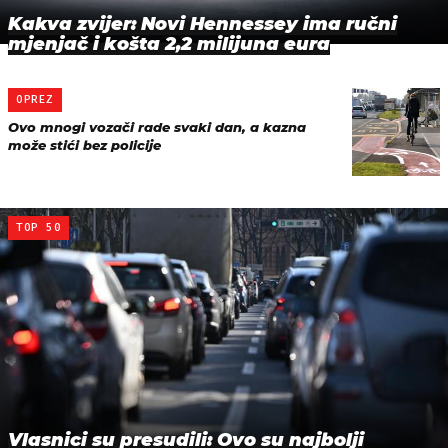
Kakva zvijer: Novi Hennessey ima ručni
mjenjač i košta 2,2 milijuna eura
OPREZ
Ovo mnogi vozači rade svaki dan, a kazna
može stići bez policije
TOP 50
Vlasnici su presudili: Ovo su najbolji