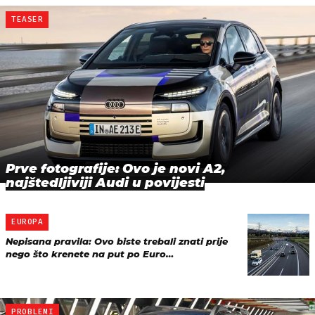
TEASER
Prve fotografije: Ovo je novi A2,
najštedljiviji Audi u povijesti
EUROPA
Nepisana pravila: Ovo biste trebali znati prije
nego što krenete na put po Euro…
PROBLEMI