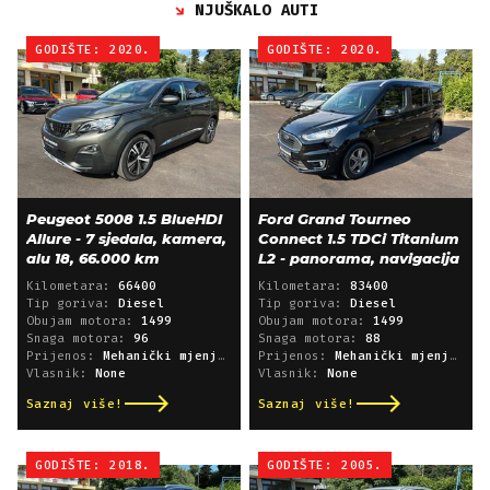
NJUŠKALO AUTI
GODIŠTE: 2020.
GODIŠTE: 2020.
Peugeot 5008 1.5 BlueHDI
Ford Grand Tourneo
Allure - 7 sjedala, kamera,
Connect 1.5 TDCi Titanium
alu 18, 66.000 km
L2 - panorama, navigacija
Kilometara:
66400
Kilometara:
83400
Tip goriva:
Diesel
Tip goriva:
Diesel
Obujam motora:
1499
Obujam motora:
1499
Snaga motora:
96
Snaga motora:
88
Prijenos:
Mehanički mjenjač
Prijenos:
Mehanički mjenjač
Vlasnik:
None
Vlasnik:
None
Saznaj više!
Saznaj više!
GODIŠTE: 2018.
GODIŠTE: 2005.