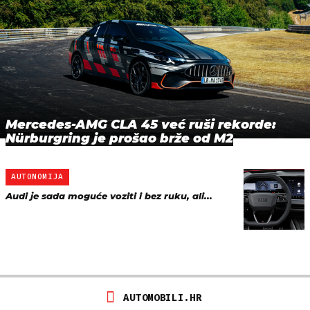
Mercedes-AMG CLA 45 već ruši rekorde:
Nürburgring je prošao brže od M2
AUTONOMIJA
Audi je sada moguće voziti i bez ruku, ali...