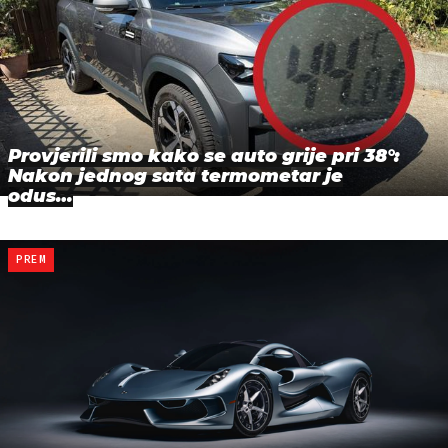
Provjerili smo kako se auto grije pri 38°:
Nakon jednog sata termometar je
odus…
PREM