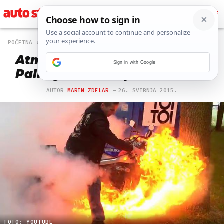
POČETNA
OFF
1 PREGLEDA
Atmosferu doveo do usijanja:
Sign in with Google
Palio gume, a zapalio - motor
AUTOR
MARIN ZDELAR
26. SVIBNJA 2015.
FOTO: YOUTUBE