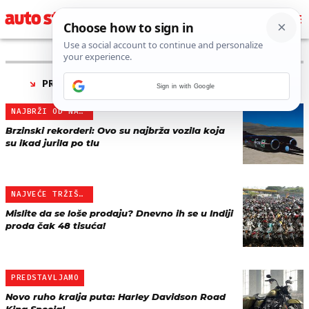
PRONAĐENO 36 REZULTATA ZA TAG “
MOTOCIKL
”
Sign in with Google
NAJBRŽI OD NAJBRŽIH
Brzinski rekorderi: Ovo su najbrža vozila koja
su ikad jurila po tlu
NAJVEĆE TRŽIŠTE MOTOCIKA…
Mislite da se loše prodaju? Dnevno ih se u Indiji
proda čak 48 tisuća!
PREDSTAVLJAMO
Novo ruho kralja puta: Harley Davidson Road