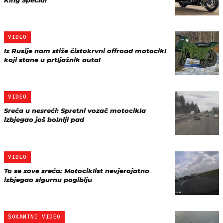
King Special
VIDEO
Iz Rusije nam stiže čistokrvni offroad motocikl
koji stane u prtljažnik auta!
VIDEO
Sreća u nesreći: Spretni vozač motocikla
izbjegao još bolniji pad
VIDEO
To se zove sreća: Motociklist nevjerojatno
izbjegao sigurnu pogibiju
ŠOKANTNI VIDEO