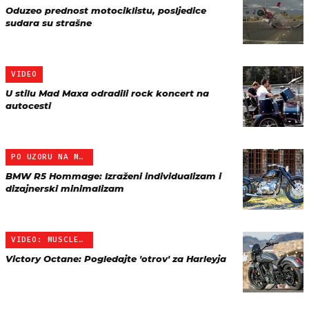
Oduzeo prednost motociklistu, posljedice
sudara su strašne
VIDEO
U stilu Mad Maxa odradili rock koncert na
autocesti
PO UZORU NA MODEL IZ 193…
BMW R5 Hommage: Izraženi individualizam i
dizajnerski minimalizam
VIDEO: MUSCLE BIKE
Victory Octane: Pogledajte 'otrov' za Harleyja