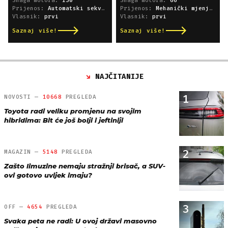
Snaga motora:
130
Snaga motora:
66
Prijenos:
Automatski sekvencijski
Prijenos:
Mehanički mjenjač
Vlasnik:
prvi
Vlasnik:
prvi
Saznaj više!
Saznaj više!
NAJČITANIJE
1
NOVOSTI —
10668
PREGLEDA
Toyota radi veliku promjenu na svojim
hibridima: Bit će još bolji i jeftiniji
2
MAGAZIN —
5148
PREGLEDA
Zašto limuzine nemaju stražnji brisač, a SUV-
ovi gotovo uvijek imaju?
3
OFF —
4654
PREGLEDA
Svaka peta ne radi: U ovoj državi masovno