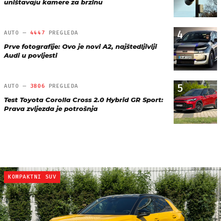
uništavaju kamere za brzinu
4
AUTO —
4447
PREGLEDA
Prve fotografije: Ovo je novi A2, najštedljiviji
Audi u povijesti
5
AUTO —
3806
PREGLEDA
Test Toyota Corolla Cross 2.0 Hybrid GR Sport:
Prava zvijezda je potrošnja
KOMPAKTNI SUV