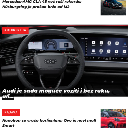
Mercedes-AMG CLA 45 već ruši rekorde:
Nürburgring je prošao brže od M2
AUTONOMIJA
Audi je sada moguće voziti i bez ruku,
ali...
NAJAVA
Napokon se vraća korijenima: Ovo je novi mali
Smart