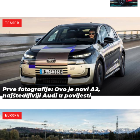
TEASER
Prve fotografije: Ovo je novi A2,
najštedljiviji Audi u povijesti
EUROPA