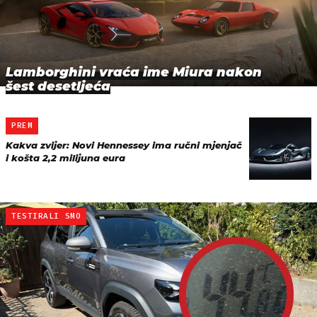
Lamborghini vraća ime Miura nakon
šest desetljeća
PREM
Kakva zvijer: Novi Hennessey ima ručni mjenjač
i košta 2,2 milijuna eura
TESTIRALI SMO