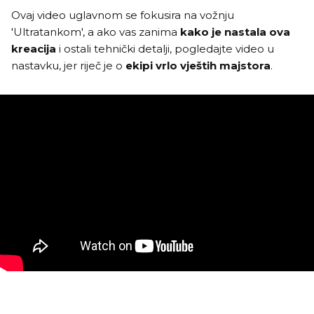
Ovaj video uglavnom se fokusira na vožnju
'Ultratankom', a ako vas zanima
kako je nastala ova
kreacija
i ostali tehnički detalji, pogledajte video u
nastavku, jer riječ je o
ekipi vrlo vještih majstora
.