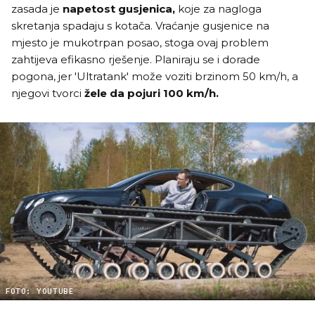
zasada je
napetost gusjenica,
koje za nagloga
skretanja spadaju s kotača. Vraćanje gusjenice na
mjesto je mukotrpan posao, stoga ovaj problem
zahtijeva efikasno rješenje. Planiraju se i dorade
pogona, jer 'Ultratank' može voziti brzinom 50 km/h, a
njegovi tvorci
žele da pojuri 100 km/h.
FOTO: YOUTUBE