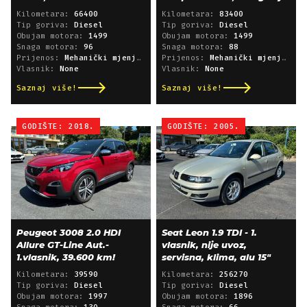
Kilometara:
66400
Kilometara:
83400
Tip goriva:
Diesel
Tip goriva:
Diesel
Obujam motora:
1499
Obujam motora:
1499
Snaga motora:
96
Snaga motora:
88
Prijenos:
Mehanički mjenjač
Prijenos:
Mehanički mjenjač
Vlasnik:
None
Vlasnik:
None
Saznaj više!
Saznaj više!
GODIŠTE: 2018.
GODIŠTE: 2005.
Peugeot 3008 2.0 HDI
Seat Leon 1.9 TDI - 1.
Allure GT-Line Aut.-
vlasnik, nije uvoz,
1.vlasnik, 39.600 km!
servisna, klima, alu 15"
Kilometara:
39590
Kilometara:
256270
Tip goriva:
Diesel
Tip goriva:
Diesel
Obujam motora:
1997
Obujam motora:
1896