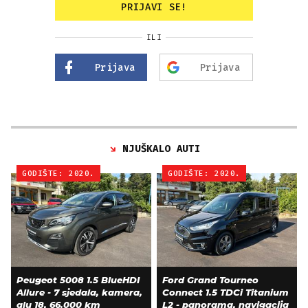
PRIJAVI SE!
ILI
Prijava
Prijava
NJUŠKALO AUTI
GODIŠTE: 2020.
GODIŠTE: 2020.
Peugeot 5008 1.5 BlueHDI
Ford Grand Tourneo
Allure - 7 sjedala, kamera,
Connect 1.5 TDCi Titanium
alu 18, 66.000 km
L2 - panorama, navigacija