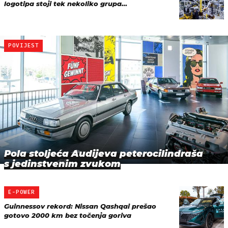
logotipa stoji tek nekoliko grupa…
POVIJEST
Pola stoljeća Audijeva peterocilindraša
s jedinstvenim zvukom
E-POWER
Guinnessov rekord: Nissan Qashqai prešao
gotovo 2000 km bez točenja goriva