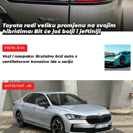
Toyota radi veliku promjenu na svojim
hibridima: Bit će još bolji i jeftiniji
PREMIJERA
Vozi i naopako: Brutalno brzi auto s
ventilatorom konačno ide u seriju
AUTOSTART.HR