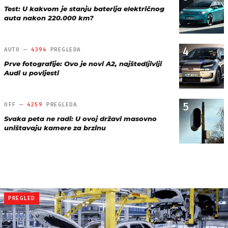
Test: U kakvom je stanju baterija električnog
auta nakon 220.000 km?
4
AUTO —
4394
PREGLEDA
Prve fotografije: Ovo je novi A2, najštedljiviji
Audi u povijesti
5
OFF —
4259
PREGLEDA
Svaka peta ne radi: U ovoj državi masovno
uništavaju kamere za brzinu
PREGLED