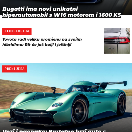
Bugatti ima novi unikatni
hiperautomobil s W16 motorom i 1600 KS
TEHNOLOGIJA
Toyota radi veliku promjenu na svojim
hibridima: Bit će još bolji i jeftiniji
PREMIJERA
Vozi i naopako: Brutalno brzi auto s