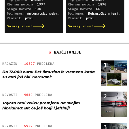
Obujam motora:
1997
Obujam motora:
1896
Snaga motora:
130
Snaga motora:
66
Prijenos:
Automatski sekvencijski
Prijenos:
Mehanički mjenjač
Vlasnik:
prvi
Vlasnik:
prvi
Saznaj više!
Saznaj više!
NAJČITANIJE
1
MAGAZIN —
10897
PREGLEDA
Do 12.000 eura: Pet limuzina iz vremena kada
su auti još bili 'normalni'
2
NOVOSTI —
9650
PREGLEDA
Toyota radi veliku promjenu na svojim
hibridima: Bit će još bolji i jeftiniji
3
NOVOSTI —
5949
PREGLEDA