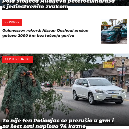
Pola stoljeća Audijeva peterocilindraša
s jedinstvenim zvukom
E-POWER
Guinnessov rekord: Nissan Qashqai prešao
gotovo 2000 km bez točenja goriva
NEVJEROJATNO
To nije fer: Policajac se prerušio u grm i
za šest sati napisao 74 kazne