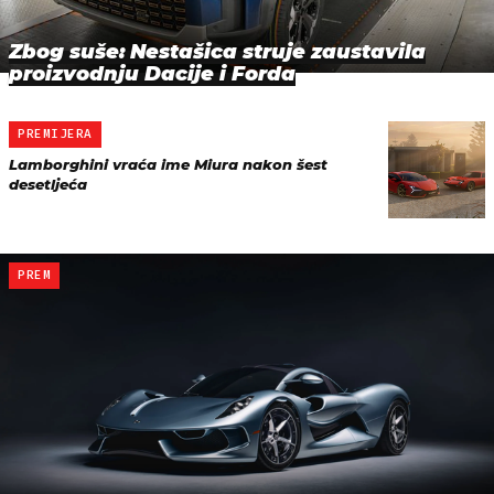
Zbog suše: Nestašica struje zaustavila
proizvodnju Dacije i Forda
PREMIJERA
Lamborghini vraća ime Miura nakon šest
desetljeća
PREM