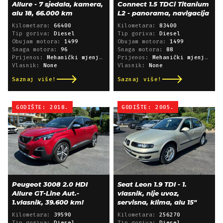
Allure - 7 sjedala, kamera,
Connect 1.5 TDCi Titanium
alu 18, 66.000 km
L2 - panorama, navigacija
Kilometara:
66400
Kilometara:
83400
Tip goriva:
Diesel
Tip goriva:
Diesel
Obujam motora:
1499
Obujam motora:
1499
Snaga motora:
96
Snaga motora:
88
Prijenos:
Mehanički mjenjač
Prijenos:
Mehanički mjenjač
Vlasnik:
None
Vlasnik:
None
Saznaj više!
Saznaj više!
GODIŠTE: 2018.
GODIŠTE: 2005.
Peugeot 3008 2.0 HDI
Seat Leon 1.9 TDI - 1.
Allure GT-Line Aut.-
vlasnik, nije uvoz,
1.vlasnik, 39.600 km!
servisna, klima, alu 15"
Kilometara:
39590
Kilometara:
256270
Tip goriva:
Diesel
Tip goriva:
Diesel