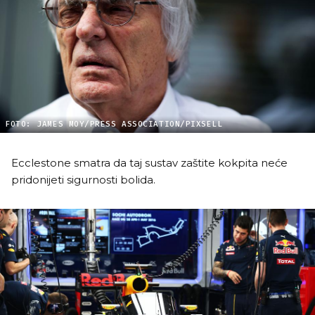
FOTO: JAMES MOY/PRESS ASSOCIATION/PIXSELL
Ecclestone smatra da taj sustav zaštite kokpita neće
pridonijeti sigurnosti bolida.