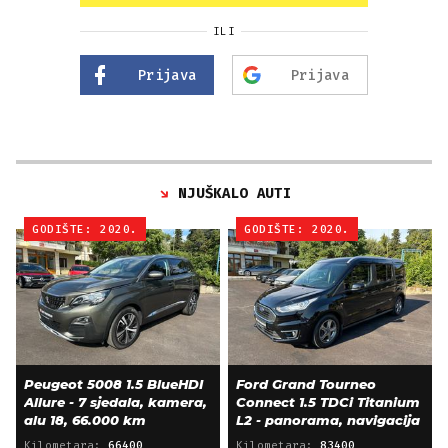
ILI
Prijava
Prijava
NJUŠKALO AUTI
GODIŠTE: 2020.
GODIŠTE: 2020.
Peugeot 5008 1.5 BlueHDI
Ford Grand Tourneo
Allure - 7 sjedala, kamera,
Connect 1.5 TDCi Titanium
alu 18, 66.000 km
L2 - panorama, navigacija
Kilometara:
66400
Kilometara:
83400