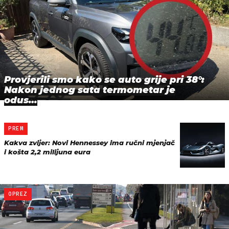
Provjerili smo kako se auto grije pri 38°:
Nakon jednog sata termometar je
odus…
PREM
Kakva zvijer: Novi Hennessey ima ručni mjenjač
i košta 2,2 milijuna eura
OPREZ