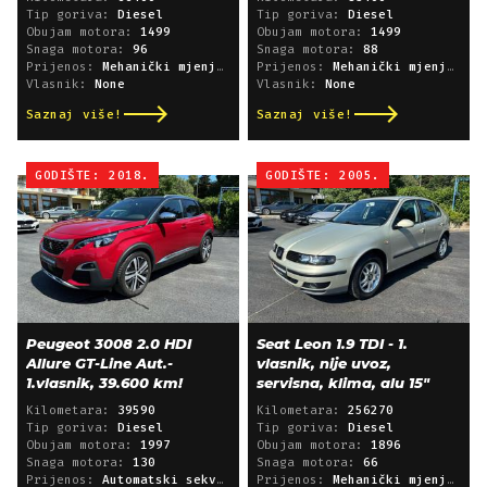
Tip goriva:
Diesel
Tip goriva:
Diesel
Obujam motora:
1499
Obujam motora:
1499
Snaga motora:
96
Snaga motora:
88
Prijenos:
Mehanički mjenjač
Prijenos:
Mehanički mjenjač
Vlasnik:
None
Vlasnik:
None
Saznaj više!
Saznaj više!
GODIŠTE: 2018.
GODIŠTE: 2005.
Peugeot 3008 2.0 HDI
Seat Leon 1.9 TDI - 1.
Allure GT-Line Aut.-
vlasnik, nije uvoz,
1.vlasnik, 39.600 km!
servisna, klima, alu 15"
Kilometara:
39590
Kilometara:
256270
Tip goriva:
Diesel
Tip goriva:
Diesel
Obujam motora:
1997
Obujam motora:
1896
Snaga motora:
130
Snaga motora:
66
Prijenos:
Automatski sekvencijski
Prijenos:
Mehanički mjenjač