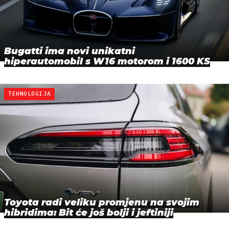
Bugatti ima novi unikatni
hiperautomobil s W16 motorom i 1600 KS
TEHNOLOGIJA
Toyota radi veliku promjenu na svojim
hibridima: Bit će još bolji i jeftiniji