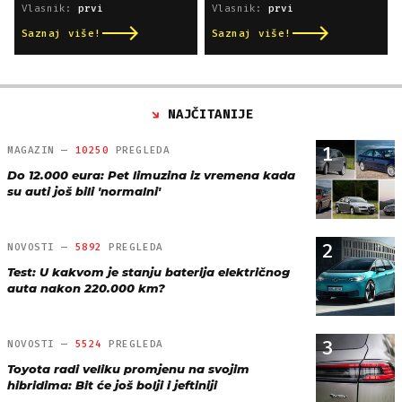
Vlasnik:
prvi
Vlasnik:
prvi
Saznaj više!
Saznaj više!
NAJČITANIJE
1
MAGAZIN —
10250
PREGLEDA
Do 12.000 eura: Pet limuzina iz vremena kada
su auti još bili 'normalni'
2
NOVOSTI —
5892
PREGLEDA
Test: U kakvom je stanju baterija električnog
auta nakon 220.000 km?
3
NOVOSTI —
5524
PREGLEDA
Toyota radi veliku promjenu na svojim
hibridima: Bit će još bolji i jeftiniji