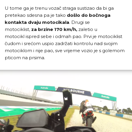
U tome ga je trenu vozač straga sustizao da bi ga
pretekao sdesna pa je tako
došlo do bočnoga
kontakta dvaju motocikala
. Drugi se
motociklist,
za brzine 170 km/h,
zaletio u
motocikl ispred sebe i odmah pao. Prvi je motociklist
čudom i srećom uspio zadržati kontrolu nad svojim
motociklom i nije pao, sve vrijeme vozio je s golemom
pticom na prsima.