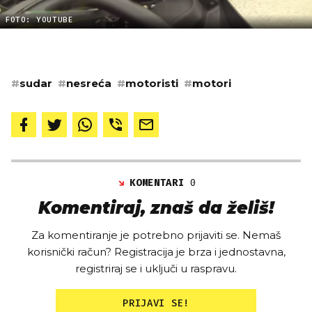
FOTO: YOUTUBE
#
sudar
#
nesreća
#
motoristi
#
motori
KOMENTARI
0
Komentiraj, znaš da želiš!
Za komentiranje je potrebno prijaviti se. Nemaš
korisnički račun? Registracija je brza i jednostavna,
registriraj se i uključi u raspravu.
PRIJAVI SE!