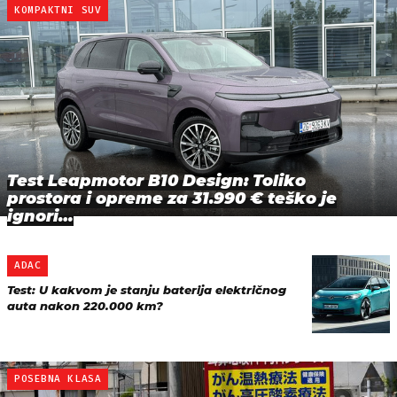
KOMPAKTNI SUV
Test Leapmotor B10 Design: Toliko
prostora i opreme za 31.990 € teško je
ignori…
ADAC
Test: U kakvom je stanju baterija električnog
auta nakon 220.000 km?
POSEBNA KLASA