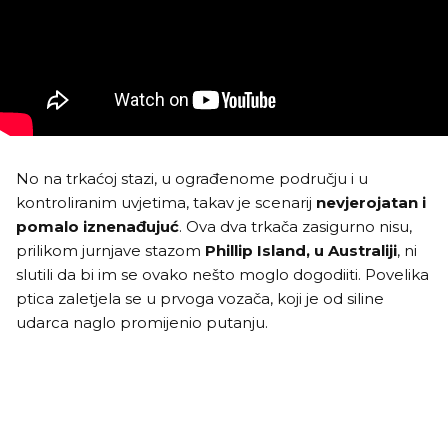
No na trkaćoj stazi, u ograđenome području i u
kontroliranim uvjetima, takav je scenarij
nevjerojatan i
pomalo iznenađujuć
. Ova dva trkača zasigurno nisu,
prilikom jurnjave stazom
Phillip Island, u Australiji
, ni
slutili da bi im se ovako nešto moglo dogodiiti. Povelika
ptica zaletjela se u prvoga vozača, koji je od siline
udarca naglo promijenio putanju.