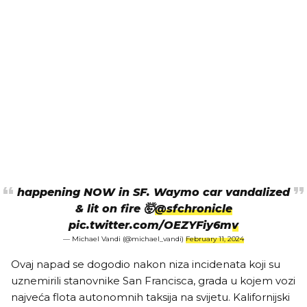
happening NOW in SF. Waymo car vandalized
& lit on fire 🤯
@sfchronicle
pic.twitter.com/OEZYFiy6mv
— Michael Vandi (@michael_vandi)
February 11, 2024
Ovaj napad se dogodio nakon niza incidenata koji su
uznemirili stanovnike San Francisca, grada u kojem vozi
najveća flota autonomnih taksija na svijetu. Kalifornijski