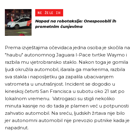
NE ŽELE IH
Napad na robotaksije: Onesposobili ih
prometnim čunjevima
Prema izvještajima očevidaca jedna osoba je skočila na
"haubu" autonomnog Jaguara I-Pace tvrtke Waymo i
razbila mu vjetrobransko staklo. Nakon toga je gomila
ljudi okružila automobil, išarala ga markerima, razbila
sva stakla i naposljetku ga zapalila ubacivanjem
vatrometa u unutrašnjost. Incident se dogodio u
kineskoj četvrti San Francisca u subotu oko 21 sat po
lokalnom vremenu. Vatrogasci su stigli nekoliko
minuta kasnije no do tada je plamen već u potpunosti
zahvatio automobil. Na sreću, ljudskih žrtava nije bilo
jer autonomni automobil nije prevozio putnike kada je
napadnut.