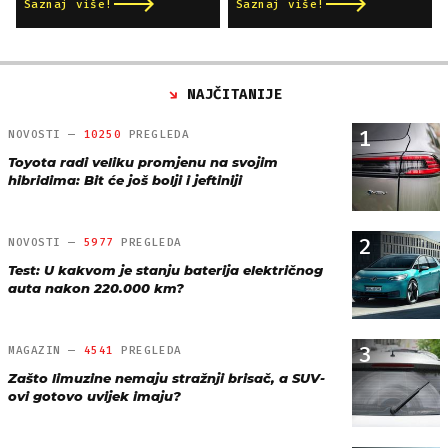
Saznaj više!
Saznaj više!
NAJČITANIJE
1
NOVOSTI —
10250
PREGLEDA
Toyota radi veliku promjenu na svojim
hibridima: Bit će još bolji i jeftiniji
2
NOVOSTI —
5977
PREGLEDA
Test: U kakvom je stanju baterija električnog
auta nakon 220.000 km?
3
MAGAZIN —
4541
PREGLEDA
Zašto limuzine nemaju stražnji brisač, a SUV-
ovi gotovo uvijek imaju?