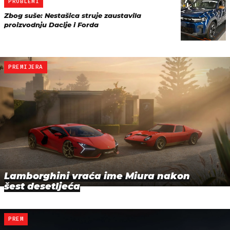
PROBLEMI
Zbog suše: Nestašica struje zaustavila
proizvodnju Dacije i Forda
PREMIJERA
Lamborghini vraća ime Miura nakon
šest desetljeća
PREM