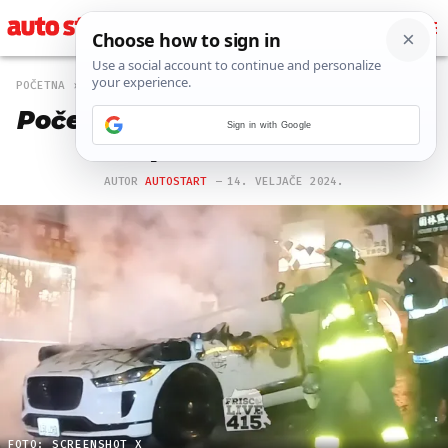
POČETNA
OFF
2300 PREGLEDA
Počeo rat ljudi i robota? U SAD-
Sign in with Google
u zapalili robotaksi
AUTOR
AUTOSTART
14. VELJAČE 2024.
FOTO: SCREENSHOT X