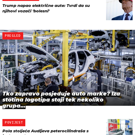
Trump napao električne aute: Tvrdi da su
njihovi vozači 'bolesni'
PREGLED
Tko zapravo posjeduje auto marke? Iza
stotina logotipa stoji tek nekoliko
grupa…
POVIJEST
Pola stoljeća Audijeva peterocilindraša s