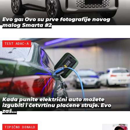
Evo ga: Ovo su prve fotografije novog
malog Smarta #2
TEST ADAC-A
Kada punite električni auto možete
izgubiti i četvrtinu plaćene struje. Evo
zaš…
TIPIČNO DONALD