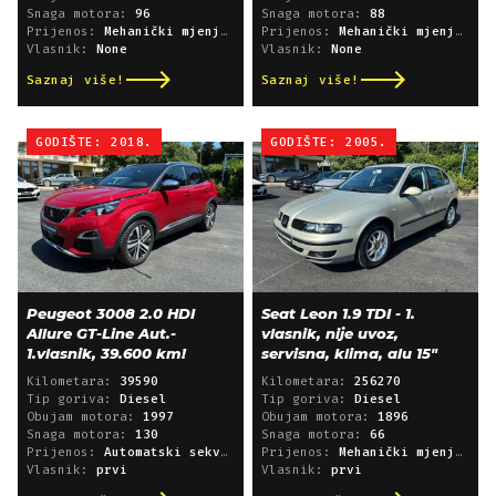
Snaga motora:
96
Snaga motora:
88
Prijenos:
Mehanički mjenjač
Prijenos:
Mehanički mjenjač
Vlasnik:
None
Vlasnik:
None
Saznaj više!
Saznaj više!
GODIŠTE: 2018.
GODIŠTE: 2005.
Peugeot 3008 2.0 HDI
Seat Leon 1.9 TDI - 1.
Allure GT-Line Aut.-
vlasnik, nije uvoz,
1.vlasnik, 39.600 km!
servisna, klima, alu 15"
Kilometara:
39590
Kilometara:
256270
Tip goriva:
Diesel
Tip goriva:
Diesel
Obujam motora:
1997
Obujam motora:
1896
Snaga motora:
130
Snaga motora:
66
Prijenos:
Automatski sekvencijski
Prijenos:
Mehanički mjenjač
Vlasnik:
prvi
Vlasnik:
prvi