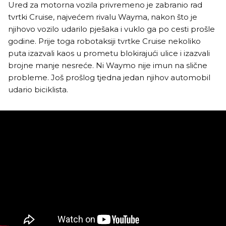
Ured za motorna vozila privremeno je zabranio rad
tvrtki Cruise, najvećem rivalu Wayma, nakon što je
njihovo vozilo udarilo pješaka i vuklo ga po cesti prošle
godine. Prije toga robotaksiji tvrtke Cruise nekoliko
puta izazvali kaos u prometu blokirajući ulice i izazvali
brojne manje nesreće. Ni Waymo nije imun na slične
probleme. Još prošlog tjedna jedan njihov automobil
udario biciklista.