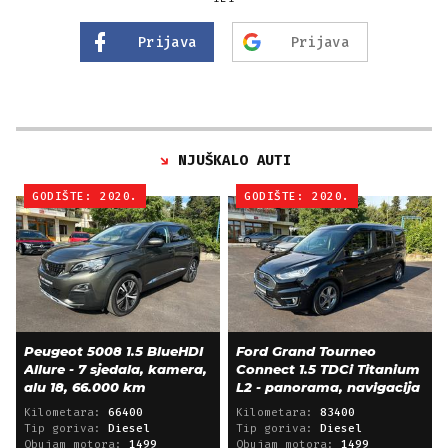
Prijava
Prijava
NJUŠKALO AUTI
GODIŠTE: 2020.
GODIŠTE: 2020.
Peugeot 5008 1.5 BlueHDI
Ford Grand Tourneo
Allure - 7 sjedala, kamera,
Connect 1.5 TDCi Titanium
alu 18, 66.000 km
L2 - panorama, navigacija
Kilometara:
66400
Kilometara:
83400
Tip goriva:
Diesel
Tip goriva:
Diesel
Obujam motora:
1499
Obujam motora:
1499