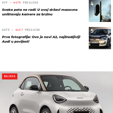
4
OFF —
4475
PREGLEDA
Svaka peta ne radi: U ovoj državi masovno
uništavaju kamere za brzinu
5
AUTO —
4417
PREGLEDA
Prve fotografije: Ovo je novi A2, najštedljiviji
Audi u povijesti
NAJAVA