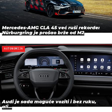
Mercedes-AMG CLA 45 već ruši rekorde:
Nürburgring je prošao brže od M2
AUTONOMIJA
Audi je sada moguće voziti i bez ruku,
ali...