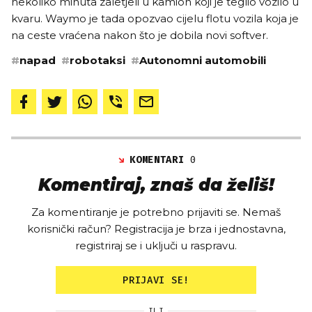
nekoliko minuta zaletjeli u kamion koji je teglio vozilo u
kvaru. Waymo je tada opozvao cijelu flotu vozila koja je
na ceste vraćena nakon što je dobila novi softver.
#
napad
#
robotaksi
#
Autonomni automobili
KOMENTARI
0
Komentiraj, znaš da želiš!
Za komentiranje je potrebno prijaviti se. Nemaš
korisnički račun? Registracija je brza i jednostavna,
registriraj se i uključi u raspravu.
PRIJAVI SE!
ILI