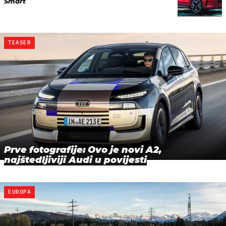
Smart
TEASER
Prve fotografije: Ovo je novi A2,
najštedljiviji Audi u povijesti
EUROPA