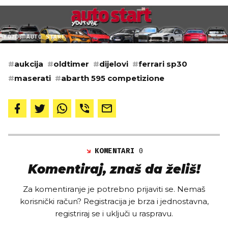
FOTO: AUTO START
#
aukcija
#
oldtimer
#
dijelovi
#
ferrari sp30
#
maserati
#
abarth 595 competizione
KOMENTARI
0
Komentiraj, znaš da želiš!
Za komentiranje je potrebno prijaviti se. Nemaš
korisnički račun? Registracija je brza i jednostavna,
registriraj se i uključi u raspravu.