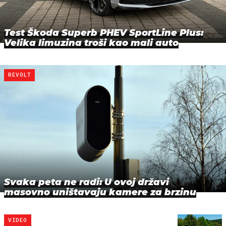
Test Škoda Superb PHEV SportLine Plus:
Velika limuzina troši kao mali auto
REVOLT
Svaka peta ne radi: U ovoj državi
masovno uništavaju kamere za brzinu
VIDEO