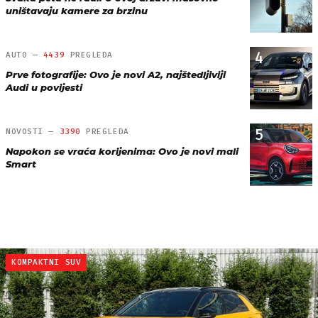
uništavaju kamere za brzinu
4
AUTO —
4439
PREGLEDA
Prve fotografije: Ovo je novi A2, najštedljiviji
Audi u povijesti
5
NOVOSTI —
3390
PREGLEDA
Napokon se vraća korijenima: Ovo je novi mali
Smart
KOMPAKTNI SUV