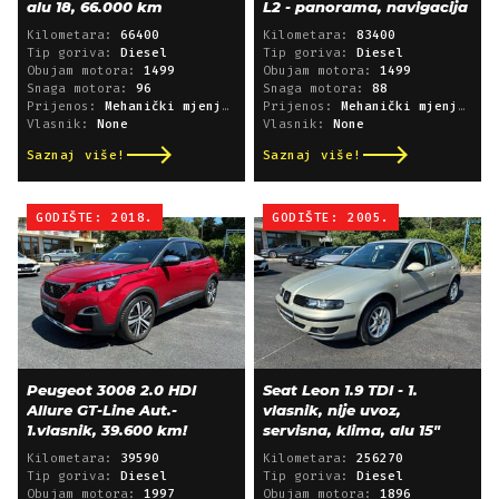
alu 18, 66.000 km
L2 - panorama, navigacija
Kilometara:
66400
Kilometara:
83400
Tip goriva:
Diesel
Tip goriva:
Diesel
Obujam motora:
1499
Obujam motora:
1499
Snaga motora:
96
Snaga motora:
88
Prijenos:
Mehanički mjenjač
Prijenos:
Mehanički mjenjač
Vlasnik:
None
Vlasnik:
None
Saznaj više!
Saznaj više!
GODIŠTE: 2018.
GODIŠTE: 2005.
Peugeot 3008 2.0 HDI
Seat Leon 1.9 TDI - 1.
Allure GT-Line Aut.-
vlasnik, nije uvoz,
1.vlasnik, 39.600 km!
servisna, klima, alu 15"
Kilometara:
39590
Kilometara:
256270
Tip goriva:
Diesel
Tip goriva:
Diesel
Obujam motora:
1997
Obujam motora:
1896