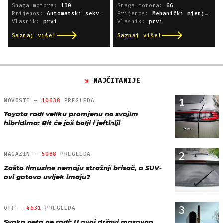
Snaga motora:
130
Snaga motora:
66
Prijenos:
Automatski sekvencijski
Prijenos:
Mehanički mjenjač
Vlasnik:
prvi
Vlasnik:
prvi
Saznaj više!
Saznaj više!
NAJČITANIJE
1
NOVOSTI —
10638
PREGLEDA
Toyota radi veliku promjenu na svojim
hibridima: Bit će još bolji i jeftiniji
2
MAGAZIN —
5088
PREGLEDA
Zašto limuzine nemaju stražnji brisač, a SUV-
ovi gotovo uvijek imaju?
3
OFF —
4631
PREGLEDA
Svaka peta ne radi: U ovoj državi masovno