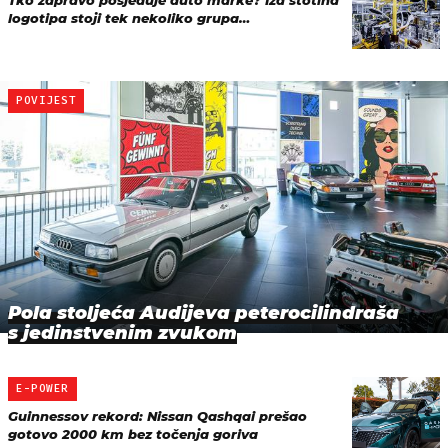
logotipa stoji tek nekoliko grupa…
POVIJEST
Pola stoljeća Audijeva peterocilindraša
s jedinstvenim zvukom
E-POWER
Guinnessov rekord: Nissan Qashqai prešao
gotovo 2000 km bez točenja goriva