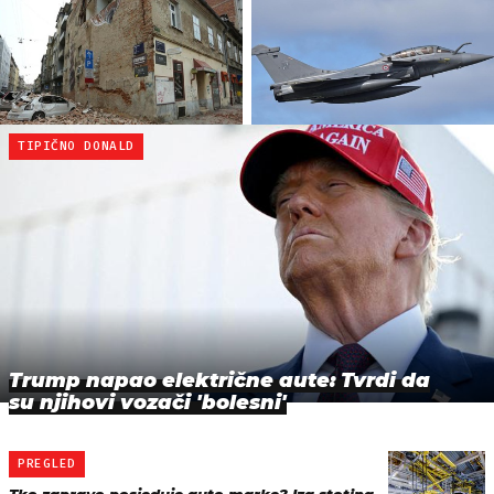
TIPIČNO DONALD
Trump napao električne aute: Tvrdi da
su njihovi vozači 'bolesni'
PREGLED
Tko zapravo posjeduje auto marke? Iza stotina